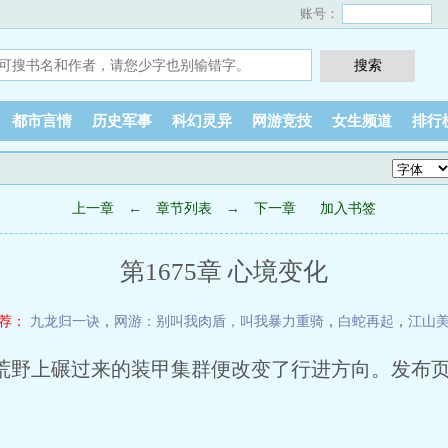
账号：
都市言情
历史军事
科幻灵异
网游竞技
女生频道
排行
上一章
←
章节列表
→
下一章
加入书签
第1675章 心境变化
荐：
九龙归一诀
，
网游：别叫我肉盾，叫我暴力重骑
，
白蛇再起
，
江山
上碾过来的装甲集群便改变了行进方向。发布页Lt