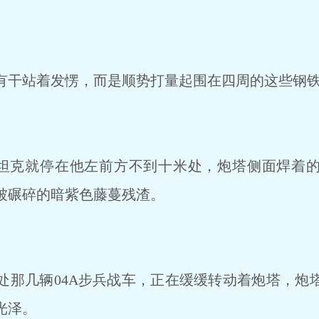
干站着发愣，而是顺势打量起围在四周的这些钢铁
坦克就停在他左前方不到十米处，炮塔侧面焊着
被碾碎的暗紫色藤蔓残渣。
那几辆04A步兵战车，正在缓缓转动着炮塔，炮
光泽。