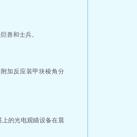
巨兽和士兵。
的附加反应装甲块棱角分
塔上的光电观瞄设备在晨