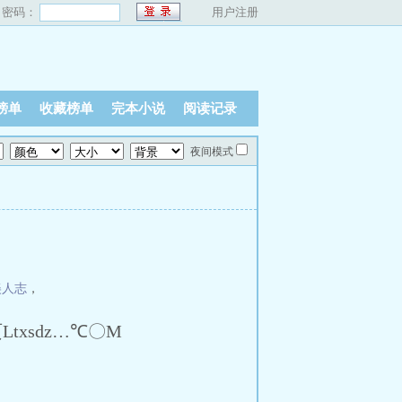
密码：
用户注册
榜单
收藏榜单
完本小说
阅读记录
夜间模式
美人志
，
xsdz…℃〇M