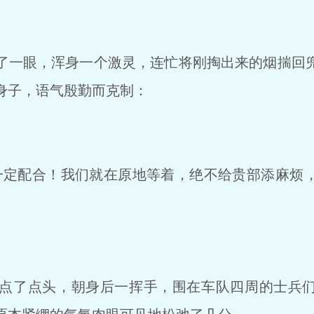
一眼，浑身一个激灵，连忙将刚掏出来的烟揣回
身子，语气殷勤而克制：
定配合！我们就在原地等着，绝不给贵部添麻烦
点了点头，朝身后一挥手，围在车队四周的士兵们