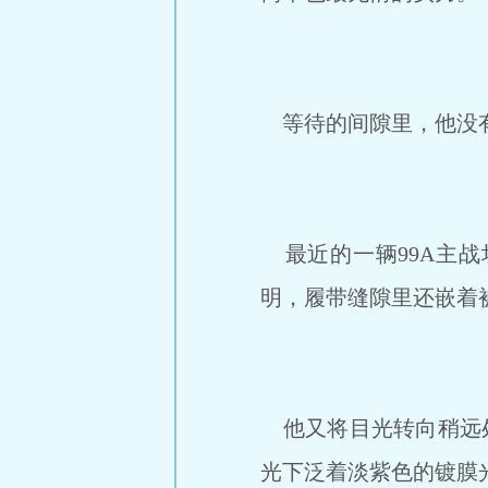
等待的间隙里，他没有
最近的一辆99A主战
明，履带缝隙里还嵌着
他又将目光转向稍远处
光下泛着淡紫色的镀膜