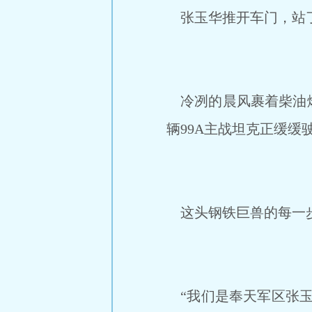
张玉华推开车门，站了
冷冽的晨风裹着柴油燃
辆99A主战坦克正缓缓
这头钢铁巨兽的每一步
“我们是奉天军区张玉