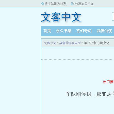
将本站设为首页
收藏文客中文
文客中文
首页
永久书架
玄幻奇幻
武侠仙侠
文客中文
>
战争系统在末世
> 第1675章 心境变化
热门推
车队刚停稳，那支从荒野