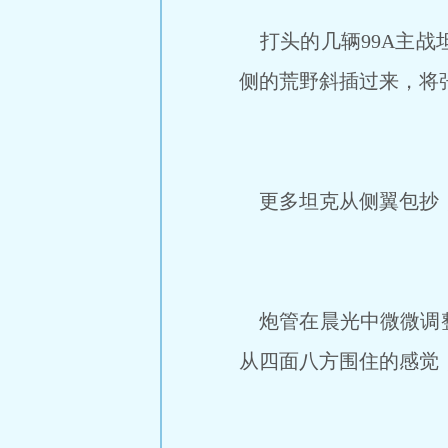
打头的几辆99A主战
侧的荒野斜插过来，将
更多坦克从侧翼包抄，
炮管在晨光中微微调整
从四面八方围住的感觉