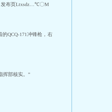
页Ltxsdz…℃〇M
CQ-171冲锋枪，右
指挥部核实。”