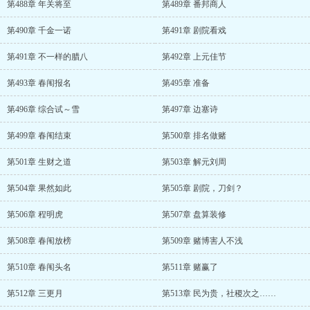
第488章 年关将至
第489章 番邦商人
第490章 千金一诺
第491章 剧院看戏
第491章 不一样的腊八
第492章 上元佳节
第493章 春闱报名
第495章 准备
第496章 综合试～雪
第497章 边塞诗
第499章 春闱结束
第500章 排名做赌
第501章 生财之道
第503章 解元刘周
第504章 果然如此
第505章 剧院，刀剑？
第506章 程明虎
第507章 盘算装修
第508章 春闱放榜
第509章 赌博害人不浅
第510章 春闱头名
第511章 赌赢了
第512章 三更月
第513章 民为贵，社稷次之……