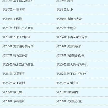
第245章 过了腊八便是年
第246章 爆竹
第247章 年节将至
第248章 除夕
第249章 德麟殿
第250章 肃慎与大楚
第251章 见面礼之八音盒
第252章 大朝会
第253章 长平王的承诺
第254章 带着全家去府城
第255章 秀才伯母的煎饼
第256章 美救“英雄”
第257章 骑马三件套
第258章 马蹄铁的妙用
第259章 骑术高超的师兄
第260章 两大尚书的争执
第261章 福星王平
第262章 陛下口中的“他”
第263章 花下舞影
第264章 花魁之争
第265章 翠云坊……
第267章 府城端午
第268章 争相邀请
第269章 勾栏新变化