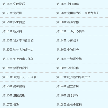
第175章 学政说话
第176章 上门相邀
第177章 免税田
第178章 免田献为公，为助贫寒子
第179章 四世同堂
第180章 有侄宗翰
第181章 明月阁
第182章 一件开心的事
第183章 我才不与你计较
第184章 小师叔？
第185章 这年头的读书人
第186章 中秋诗会
第187章 你挑的嘛，偶像
第188章 一诗压全场
第189章 熟悉的背影
第190章 分股合作
第191章 你为什么，不道歉！
第192章 明月露的隐藏用法
第193章 提神醒脑
第194章 建立作坊
第195章 卫国戍边
第196章 府学开学
第197章 报道
第198章 山楂全家桶