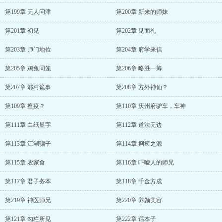
第199章 无人问津
第200章 新来的师妹
第201章 初见
第202章 见面礼
第203章 师门地位
第204章 府学来信
第205章 鸡兔同笼
第206章 略胜一筹
第207章 邻村诡事
第208章 方外神仙？
第109章 瘟疫？
第110章 庆州府驴车，车神
第111章 白纸显字
第112章 道法无边
第113章 江湖骗子
第114章 痢疾之源
第115章 农家食
第116章 吓唬人的师兄
第117章 君子务本
第118章 千金方成
第219章 神医师兄
第220章 养颜美容
第121章 勾栏所见
第222章 话本子