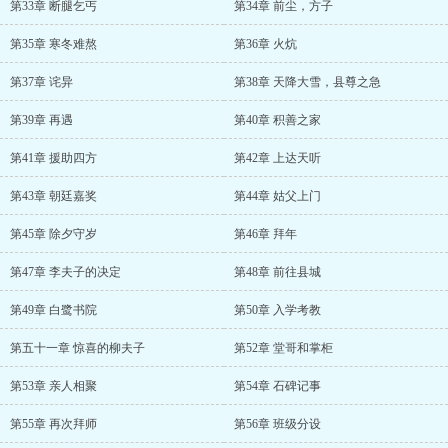
第33章 断腿乞丐
第34章 前尘，方子
第35章 寒冬难熬
第36章 火炕
第37章 诧异
第38章 天降大雪，县尊之急
第39章 再遇
第40章 积善之家
第41章 援助四方
第42章 上达天听
第43章 朝廷嘉奖
第44章 姑父上门
第45章 除夕守岁
第46章 拜年
第47章 李夫子的决定
第48章 前往县城
第49章 白鹭书院
第50章 入学考教
第五十一章 惊喜的柳夫子
第52章 堂哥和掌柜
第53章 亲人相聚
第54章 石碑记事
第55章 再次拜师
第56章 班级分设