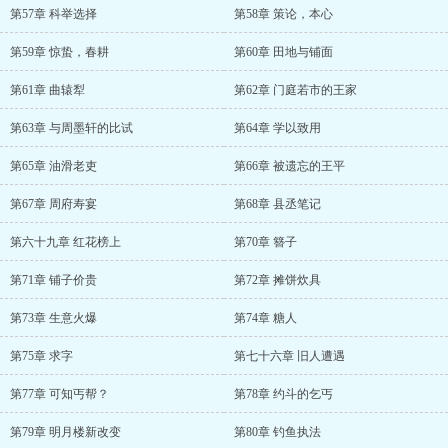
第57章 科举选择
第58章 策论，本心
第59章 惊蛰，春耕
第60章 田地与铺面
第61章 曲辕犁
第62章 门庭若市的王家
第63章 与周墨轩的比试
第64章 学以致用
第65章 油滑老吏
第66章 被遗忘的王平
第67章 周府寿宴
第68章 县丞笔记
第六十九章 红花榜上
第70章 簪子
第71章 铺子价贵
第72章 摊饼炊具
第73章 生意火爆
第74章 糖人
第75章 求字
第七十六章 旧人遭遇
第77章 可知丐帮？
第78章 约斗的乞丐
第79章 明月楼新改变
第80章 钓鱼执法