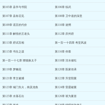
第105章 县学与书院
第106章 练武
第107章 县衙召见
第108章 卫中道的深意
第109章 谎言的代价
第110章 迷惘
第111章 解悟的王老头
第112章 庆州府
第113章 府试百相
第一百一十四章 考堂风波
第115章 书生之谋
第116章 仰慕
第一百一十七章 狸猫换太子
第118章 泔水催吐
第119章 梦幽花
第120章 医家传承
第121章 李文被捕
第122章 升堂陪案
第123章 城门失火，殃及池鱼
第124章 雷霆破案
第125章 水落石出
第126章 谁为案首