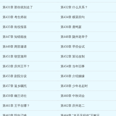
第431章 那你就别走了
第432章 什么关系？
第433章 考生师叔
第434章 横渠四句
第435章 衙役报喜
第436章 鹿鸣宴
第447章 知错能改
第448章 陇州老举子
第449章 两部邀请
第450章 早些会试
第451章 朝堂激辩
第452章 策论改制
第453章 庆州王平？
第454章 当年旧事
第455章 剧院分设
第456章 介绍姻缘
第457章 返乡嘱托
第458章 少年名起时
第459章 幽兰诗社
第460章 中秋词会
第461章 王平在哪？
第462章 庆州老二
第463章 院中刁难
第464章 “名不见经传”王解元