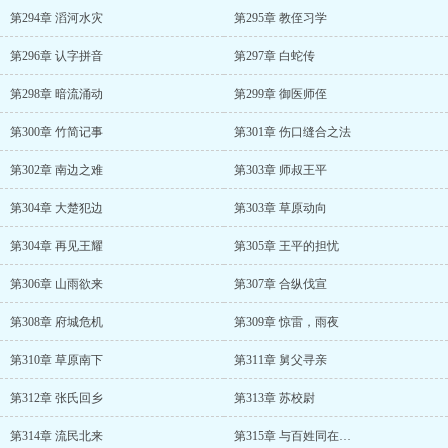
第294章 滔河水灾
第295章 教侄习学
第296章 认字拼音
第297章 白蛇传
第298章 暗流涌动
第299章 御医师侄
第300章 竹简记事
第301章 伤口缝合之法
第302章 南边之难
第303章 师叔王平
第304章 大楚犯边
第303章 草原动向
第304章 再见王耀
第305章 王平的担忧
第306章 山雨欲来
第307章 合纵伐宣
第308章 府城危机
第309章 惊雷，雨夜
第310章 草原南下
第311章 舅父寻亲
第312章 张氏回乡
第313章 苏校尉
第314章 流民北来
第315章 与百姓同在…