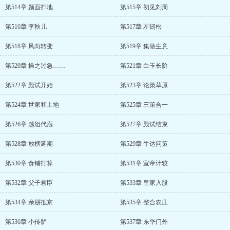
第514章 颜面扫地
第515章 初见刘周
第516章 李秋儿
第517章 左韧松
第518章 风向转变
第519章 集做生意
第520章 操之过急……
第521章 白玉长阶
第522章 殿试开始
第523章 论策草原
第524章 世家和土地
第525章 三策合一
第526章 越俎代庖
第527章 殿试结束
第528章 放榜延期
第529章 牛达问策
第530章 食铺打算
第531章 宣帝计较
第532章 父子君臣
第533章 皇家入股
第534章 亲朋抵京
第535章 整合农庄
第536章 小传胪
第537章 东华门外