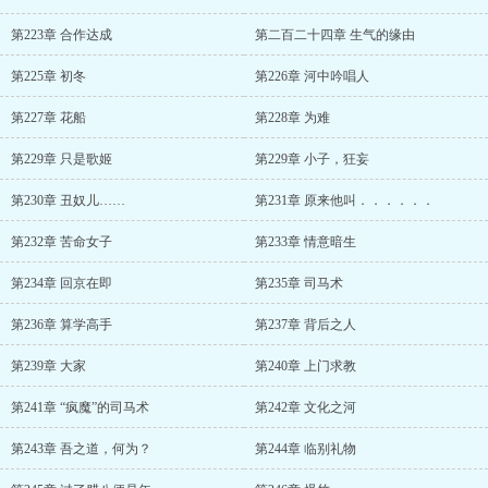
第223章 合作达成
第二百二十四章 生气的缘由
第225章 初冬
第226章 河中吟唱人
第227章 花船
第228章 为难
第229章 只是歌姬
第229章 小子，狂妄
第230章 丑奴儿……
第231章 原来他叫．．．．．．
第232章 苦命女子
第233章 情意暗生
第234章 回京在即
第235章 司马术
第236章 算学高手
第237章 背后之人
第239章 大家
第240章 上门求教
第241章 “疯魔”的司马术
第242章 文化之河
第243章 吾之道，何为？
第244章 临别礼物