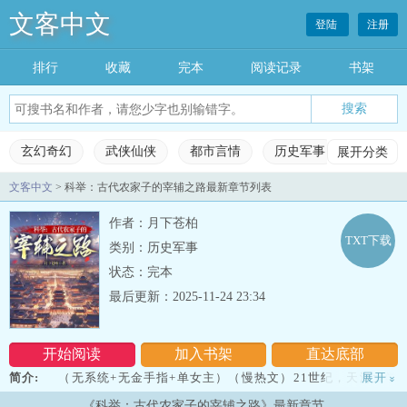
文客中文
登陆
注册
排行
收藏
完本
阅读记录
书架
玄幻奇幻
武侠仙侠
都市言情
历史军事
展开分类
科幻灵
文客中文
> 科举：古代农家子的宰辅之路最新章节列表
玄幻奇幻
武侠仙侠
都市言情
历史军事
作者：月下苍柏
科幻灵异
网游竞技
女生频道
完本小说
TXT下载
类别：历史军事
状态：完本
排行榜
收藏榜单
永久书架
阅读记录
最后更新：2025-11-24 23:34
开始阅读
加入书架
直达底部
简介:
（无系统+无金手指+单女主）（慢热文）21世纪，天海大学
展开
»
建校以来唯一的一位文理双料硕士，突然穿越成为古代农家子。望着
《科举：古代农家子的宰辅之路》最新章节