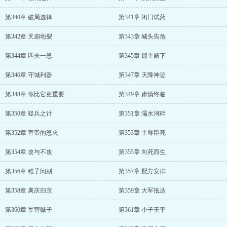
第340章 破局选择
第341章 闭门试药
第342章 天崩地裂
第343章 城头告危
第344章 匹夫一怒
第345章 郡主殿下
第346章 守城利器
第347章 天降神迹
第348章 你比它更重要
第349章 肃慎终临
第350章 疑兵之计
第351章 灞水河畔
第352章 宣帝的怒火
第353章 主辱臣死
第354章 攻与不攻
第355章 向死而生
第356章 稚子问别
第357章 配方安排
第358章 离庆归京
第359章 大军抵达
第360章 军营贼子
第361章 小子王平