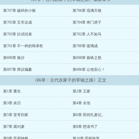
家徒四壁的环境和对他给予厚望的亲人们。王平无语望苍天，既然万
般皆下品，惟有读书高。那他就朝为田舍郎，暮登天子堂。骑马游
第707章 破碎的小狼
第706章 琉璃天狼
街，一日看尽长安花，人生的得意。乌泱泱跪在身前中哭喊着“王公千
古”的百姓。河水决堤...
第705章 互市达成
第704章 将门虎子
...
第703章 比试结束
第702章 人不如马
第701章 不一样的韩承乾
第700章 玻璃成
第699章 炼沙
第698章 炼铁之怒
第697章 商议编纂
第696章 让他安心！
《科举：古代农家子的宰辅之路》正文
第1章 重生
第2章 王家
第3章 炎日
第4章 水泡
第5章 堂哥归家
第6章 田间扎麦记。
第7章 观刈麦
第8章 想读书了
第9章 官府纳粮
第10章 田税核算