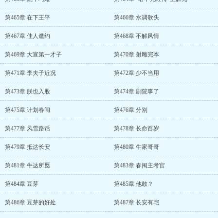
第465章 在下王平
第466章 水调歌头
第467章 佳人邀约
第468章 不解风情
第469章 大宣第一才子
第470章 射雕完本
第471章 李夫子近况
第472章 少不当用
第473章 朕也入股
第474章 剧院事了
第475章 计划春闱
第476章 分别
第477章 风雪路话
第478章 长命百岁
第479章 抵达长安
第480章 牛家哥哥
第481章 牛达所愿
第483章 春闱主考官
第484章 豆芽
第485章 他敢？
第486章 豆芽的好处
第487章 长安有宅