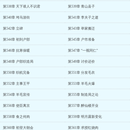
第538章 天下谁人不识君
第539章 青山县子
第540章 垮马游街
第541章 李夫子之逝
第542章 立碑
第543章 举家搬迁
第544章 初到户部
第545章 户市准备
第546章 抗寒保暖
第547章 “一视同仁”
第548章 户部织造局
第549章 讨价还价
第550章 织机完备
第551章 分发毛衣
第552章 主事王平
第553章 羊毛火爆
第554章 羊毛宣传
第555章 制造局之论
第556章 使臣离京
第557章 醉仙楼开业
第558章 食之何肉
第559章 明月露新变化
第560章 初登大朝会
第561章 求授红烧肉