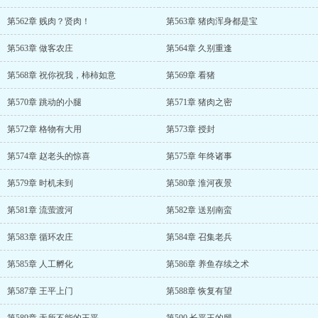
第562章 贱肉？贤肉！
第563章 猪肉浑身都是宝
第563章 做客农庄
第564章 久别重逢
第568章 祝你祝我，柿柿如意
第569章 看猪
第570章 跳动的小腿
第571章 猪肉之密
第572章 格物有大用
第573章 授封
第574章 赵老头的惊喜
第575章 年终诸事
第579章 时机未到
第580章 淮河夜景
第581章 流萤渡河
第582章 送别南蛮
第583章 循环农庄
第584章 召集老兵
第585章 人工孵化
第586章 养鱼存续之术
第587章 王平上门
第588章 恢复有望