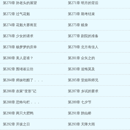
第270章 孙老头的展望
第271章 明月的背后
第272章 过气花魁
第273章 期考结束
第274章 花魁大赛将至
第275章 赎身
第276章 少女的请求
第277章 剧院的准备
第278章 杨梦梦的庆幸
第279章 北方有佳人
第280章 美人是谁？
第281章 众矢之的
第282章 围堵崔云坊
第283章 追悔莫及
第284章 师妹吃醋了．．．
第285章 堂姐和师兄
第286章 农家“变形”记
第287章 乡试的要求
第288章 恐怖勾栏．．．
第289章 七夕节
第290章 两只大肥鸭
第291章 鹊仙桥
第292章 开拔之日
第293章 天降大雨