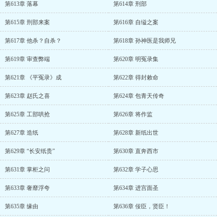
第613章 落幕
第614章 刑部
第615章 刑部来案
第616章 自缢之案
第617章 他杀？自杀？
第618章 孙神医是我师兄
第619章 审查弊端
第620章 明冤录集
第621章 《平冤录》成
第622章 得封敕命
第623章 赵氏之喜
第624章 包青天传奇
第625章 工部哄抢
第626章 将作监
第627章 造纸
第628章 新纸出世
第629章 “长安纸贵”
第630章 直奔西市
第631章 掌柜之问
第632章 学子心思
第633章 奢靡浮夸
第634章 进宫面圣
第635章 缘由
第636章 佞臣，贤臣！