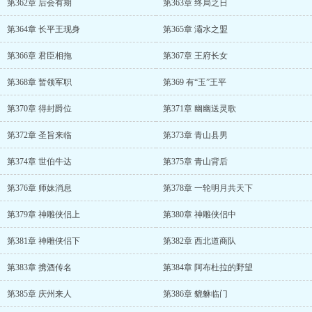
第362章 后会有期
第363章 终局之日
第364章 长平王现身
第365章 灞水之盟
第366章 君臣相拖
第367章 王府长女
第368章 暂领军职
第369 有“玉”王平
第370章 得封爵位
第371章 幽幽送灵歌
第372章 圣旨来临
第373章 青山县男
第374章 世伯牛达
第375章 青山背后
第376章 师妹消息
第378章 一轮明月共天下
第379章 神雕侠侣上
第380章 神雕侠侣中
第381章 神雕侠侣下
第382章 西北道商队
第383章 携酒传名
第384章 阿布杜拉的野望
第385章 庆州来人
第386章 貔貅临门