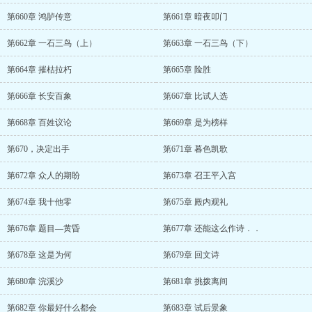
第660章 鸿胪传意
第661章 暗夜叩门
第662章 一石三鸟（上）
第663章 一石三鸟（下）
第664章 摧枯拉朽
第665章 险胜
第666章 长安百象
第667章 比试人选
第668章 百姓议论
第669章 是为榜样
第670，决定出手
第671章 暮色凯歌
第672章 众人的期盼
第673章 召王平入宫
第674章 我十他零
第675章 殿内观礼
第676章 题目—黄昏
第677章 还能这么作诗．．
第678章 这是为何
第679章 回文诗
第680章 浣溪沙
第681章 挑拨离间
第682章 你最好什么都会
第683章 试后景象