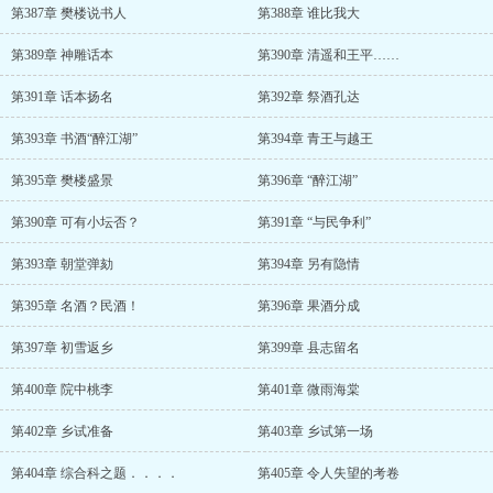
第387章 樊楼说书人
第388章 谁比我大
第389章 神雕话本
第390章 清遥和王平……
第391章 话本扬名
第392章 祭酒孔达
第393章 书酒“醉江湖”
第394章 青王与越王
第395章 樊楼盛景
第396章 “醉江湖”
第390章 可有小坛否？
第391章 “与民争利”
第393章 朝堂弹劾
第394章 另有隐情
第395章 名酒？民酒！
第396章 果酒分成
第397章 初雪返乡
第399章 县志留名
第400章 院中桃李
第401章 微雨海棠
第402章 乡试准备
第403章 乡试第一场
第404章 综合科之题．．．．
第405章 令人失望的考卷