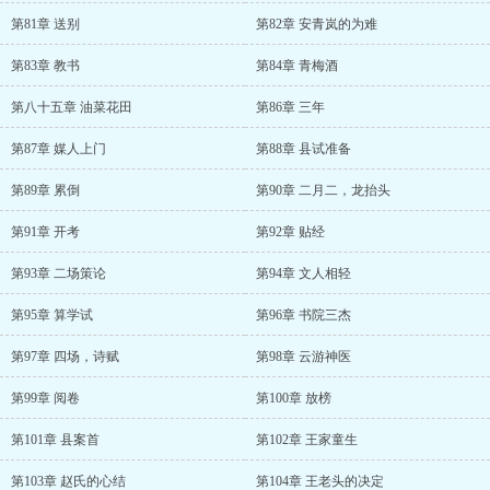
第81章 送别
第82章 安青岚的为难
第83章 教书
第84章 青梅酒
第八十五章 油菜花田
第86章 三年
第87章 媒人上门
第88章 县试准备
第89章 累倒
第90章 二月二，龙抬头
第91章 开考
第92章 贴经
第93章 二场策论
第94章 文人相轻
第95章 算学试
第96章 书院三杰
第97章 四场，诗赋
第98章 云游神医
第99章 阅卷
第100章 放榜
第101章 县案首
第102章 王家童生
第103章 赵氏的心结
第104章 王老头的决定