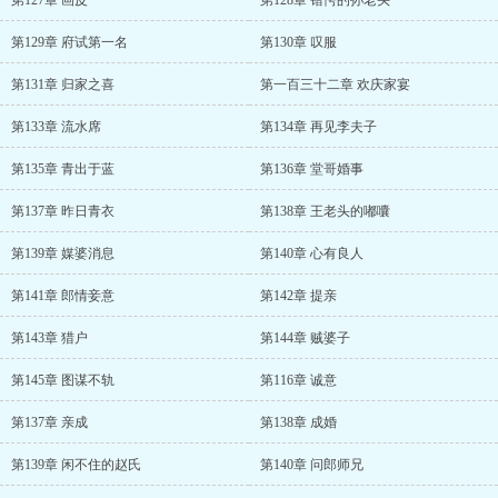
第127章 画皮
第128章 错愕的孙老头
第129章 府试第一名
第130章 叹服
第131章 归家之喜
第一百三十二章 欢庆家宴
第133章 流水席
第134章 再见李夫子
第135章 青出于蓝
第136章 堂哥婚事
第137章 昨日青衣
第138章 王老头的嘟囔
第139章 媒婆消息
第140章 心有良人
第141章 郎情妾意
第142章 提亲
第143章 猎户
第144章 贼婆子
第145章 图谋不轨
第116章 诚意
第137章 亲成
第138章 成婚
第139章 闲不住的赵氏
第140章 问郎师兄