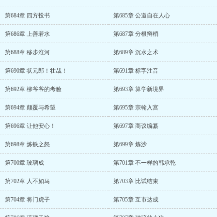
第684章 四方投书
第685章 公道自在人心
第686章 上善若水
第687章 分根辩梢
第688章 移步淮河
第689章 沉水之术
第690章 状元郎！壮哉！
第691章 标字注音
第692章 柳爷爷的考验
第693章 算学新境界
第694章 颠覆与希望
第695章 宗翰入宫
第696章 让他安心！
第697章 商议编纂
第698章 炼铁之怒
第699章 炼沙
第700章 玻璃成
第701章 不一样的韩承乾
第702章 人不如马
第703章 比试结束
第704章 将门虎子
第705章 互市达成