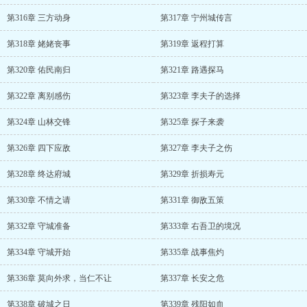
第316章 三方动身
第317章 宁州城传言
第318章 姥姥丧事
第319章 返程打算
第320章 佑民南归
第321章 路遇探马
第322章 离别感伤
第323章 李夫子的选择
第324章 山林交锋
第325章 探子来袭
第326章 四下应敌
第327章 李夫子之伤
第328章 终达府城
第329章 折损寿元
第330章 不情之请
第331章 御敌五策
第332章 守城准备
第333章 右吾卫的境况
第334章 守城开始
第335章 战事焦灼
第336章 莫向外求，当仁不让
第337章 长安之危
第338章 破城之日
第339章 残阳如血