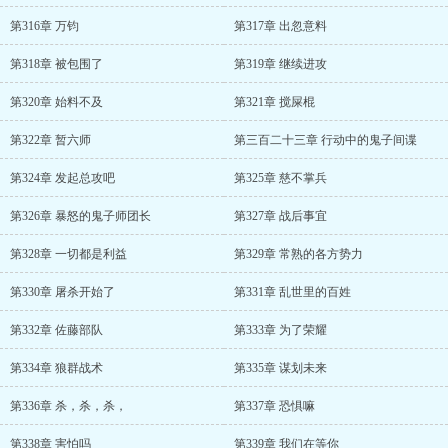
第316章 万钧
第317章 出忽意料
第318章 被包围了
第319章 继续进攻
第320章 始料不及
第321章 搅屎棍
第322章 暂六师
第三百二十三章 行动中的鬼子间谍
第324章 发起总攻吧
第325章 慈不掌兵
第326章 暴怒的鬼子师团长
第327章 战后事宜
第328章 一切都是利益
第329章 常熟的各方势力
第330章 屠杀开始了
第331章 乱世里的百姓
第332章 佐藤部队
第333章 为了荣耀
第334章 狼群战术
第335章 谋划未来
第336章 杀，杀，杀，
第337章 恐惧嘛
第338章 害怕吗
第339章 我们在等你