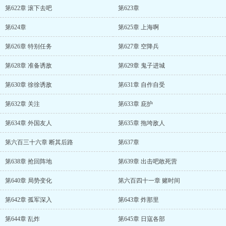
第622章 滚下去吧
第623章
第624章
第625章 上海啊
第626章 特别任务
第627章 空降兵
第628章 准备诱敌
第629章 鬼子进城
第630章 徐徐诱敌
第631章 自作自受
第632章 关注
第633章 庇护
第634章 外国友人
第635章 拖垮敌人
第六百三十六章 断其后路
第637章
第638章 抢回阵地
第639章 出击吧敢死营
第640章 局势变化
第六百四十一章 赌时间
第642章 孤军深入
第643章 炸那里
第644章 乱炸
第645章 日寇各部