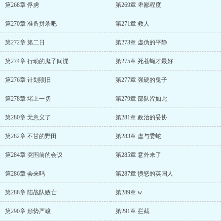
第268章 俘虏
第269章 卑鄙程度
第270章 准备拼杀吧
第271章 救人
第272章 第二日
第273章 虚伪的平静
第274章 行动的鬼子间谍
第275章 死苍蝇才最好
第276章 计划照旧
第277章 强硬的鬼子
第278章 堵上一切
第279章 部队皆如此
第280章 无意义了
第281章 政治的妥协
第282章 不甘的野田
第283章 虚与委蛇
第284章 突围前的会议
第285章 意外来了
第286章 会来吗
第287章 愤怒的英国人
第288章 陆战队败亡
第289章 w
第290章 形势严峻
第291章 拦截