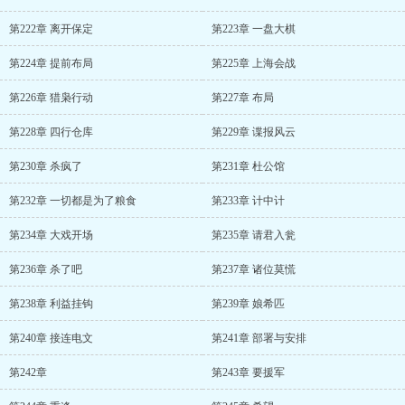
第222章 离开保定
第223章 一盘大棋
第224章 提前布局
第225章 上海会战
第226章 猎枭行动
第227章 布局
第228章 四行仓库
第229章 谍报风云
第230章 杀疯了
第231章 杜公馆
第232章 一切都是为了粮食
第233章 计中计
第234章 大戏开场
第235章 请君入瓮
第236章 杀了吧
第237章 诸位莫慌
第238章 利益挂钩
第239章 娘希匹
第240章 接连电文
第241章 部署与安排
第242章
第243章 要援军