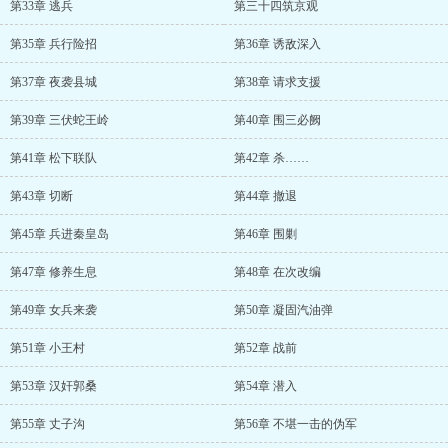
第33章 逃兵
第三十四筑京观
第35章 兵行险招
第36章 诱敌深入
第37章 夜袭县城
第38章 请求支援
第39章 三伏蛇王岭
第40章 围三必阙
第41章 松下联队
第42章 杀……
第43章 切断
第44章 撤退
第45章 兵进秦皇岛
第46章 围剿
第47章 修养生息
第48章 在次改编
第49章 女兵来袭
第50章 凝固汽油弹
第51章 小王村
第52章 战前
第53章 汉奸郭桑
第54章 潜入
第55章 丈子沟
第56章 不堪一击的伪军