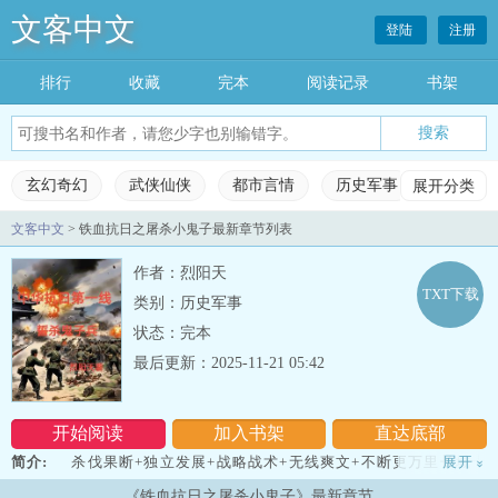
文客中文
登陆
注册
排行
收藏
完本
阅读记录
书架
玄幻奇幻
武侠仙侠
都市言情
历史军事
展开分类
科幻灵
文客中文
> 铁血抗日之屠杀小鬼子最新章节列表
玄幻奇幻
武侠仙侠
都市言情
历史军事
作者：烈阳天
科幻灵异
网游竞技
女生频道
完本小说
TXT下载
类别：历史军事
状态：完本
排行榜
收藏榜单
永久书架
阅读记录
最后更新：2025-11-21 05:42
开始阅读
加入书架
直达底部
简介:
杀伐果断+独立发展+战略战术+无线爽文+不断更万里长城十
展开
»
亿兵，国耻岂待儿孙平。愿提十万虎狼旅，跃马扬刀入东京。萧纵杀
《铁血抗日之屠杀小鬼子》最新章节