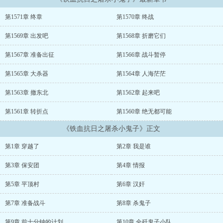
伐果断独立，誓杀小鬼子活捉狗天皇鬼子口中萧魔鬼天皇口中的萧屠
夫中国口中的萧疯子...
第1571章 终章
第1570章 终战
...
第1569章 出发吧
第1568章 折磨它们
第1567章 准备出征
第1566章 战斗暂停
第1565章 大杀器
第1564章 人海茫茫
第1563章 撤东北
第1562章 起来吧
第1561章 转折点
第1560章 绝无都可能
《铁血抗日之屠杀小鬼子》正文
第1章 穿越了
第2章 我是谁
第3章 保安团
第4章 情报
第5章 平顶村
第6章 汉奸
第7章 准备战斗
第8章 杀鬼子
第9章 前十分钟的计划
第10章 全歼鬼子小队