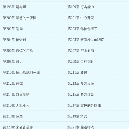
第198章 进与退
第199章 打击能力
第200章 暴怒的土肥圆
第201章 中心开花
第202章 乱局
第203章 你被包围了
第204章 被针对
第205章 霰弹枪．m1897
第206章 震惊的广岛
第207章 尸山血海
第208章 耐力
第209章 目标到达
第210章 房山琉璃河一线
第211章 败逃
第212章 震惊
第213章 多方反应
第214章 战后影响
第215章 各方谋划
第216章 无耻小人
第217章 震惊的外国佬
第218章 麻烦
第219章 溃兵
第220章 来者皆是客
第221章 霸道咋滴