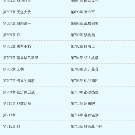
第693章 成功渡江
第694章 南京篇完
第695章 天道大势
第696章 新六军
第697章 思想统一
第698章 战略部署
第699章 师
第700章 汤跑跑
第701章 川军不朽
第702章 盯着点
第703章 藤县最后期限
第704章 切入战场
第705章 上啊
第706章 离开藤县
第707章 懵逼的国府
第708章 矶谷师团
第709章 临沂保卫战
第710章 必须挡住
第711章 战前动员
第712章 出击吧
第713章
第714章 各种谋划
第715章 战
第716章 继续战斗吧