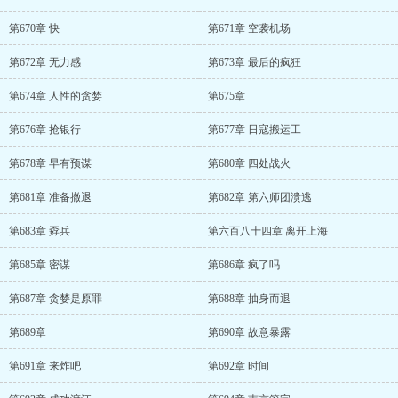
第670章 快
第671章 空袭机场
第672章 无力感
第673章 最后的疯狂
第674章 人性的贪婪
第675章
第676章 抢银行
第677章 日寇搬运工
第678章 早有预谋
第680章 四处战火
第681章 准备撤退
第682章 第六师团溃逃
第683章 孬兵
第六百八十四章 离开上海
第685章 密谋
第686章 疯了吗
第687章 贪婪是原罪
第688章 抽身而退
第689章
第690章 故意暴露
第691章 来炸吧
第692章 时间