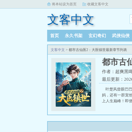
将本站设为首页
收藏文客中文
文客中文
首页
永久书架
玄幻奇幻
武侠仙侠
文客中文
> 都市古仙医2：大医镇世最新章节列表
都市古
作者：超爽黑
最后更新：2026-0
叶楚风曾眼巴巴
妈，还有一群宠
上人生巅峰！即便