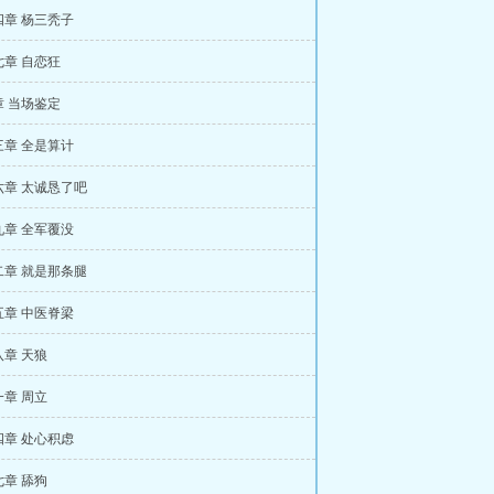
四章 杨三秃子
章 自恋狂
 当场鉴定
三章 全是算计
六章 太诚恳了吧
九章 全军覆没
二章 就是那条腿
五章 中医脊梁
章 天狼
章 周立
四章 处心积虑
章 舔狗