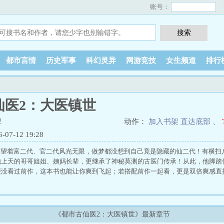
账号：
都市言情
历史军事
科幻灵异
网游竞技
女生频道
排行
仙医2：大医镇世
啤
动作：
加入书架
直达底部
、
7-12 19:28
望着富二代、官二代风光无限，做梦都没想到自己竟是隐藏的仙二代！有横扫
他上天的哥哥姐姐、姨妈长辈，更继承了神秘莫测的古医门传承！从此，他脚踏
没看过前作，这本书也能让你爽到飞起；若搭配前作一起看，更是双倍爽感直接.
《都市古仙医2：大医镇世》最新章节