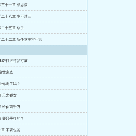
零三十一章 相思病
零二十八章 事不过三
零二十五章 杀手
零二十二章 新任堂主宫守言
 比驴打滚还驴打滚
盛世豪庭
 让你走了吗？
 天之骄女
章 给你两千万
章 哪只手打的？
一章 不要也罢