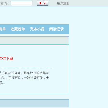
密码：
用户注册
榜单
收藏榜单
完本小说
阅读记录
TXT下载
八方的超强老爹、风华绝代的绝美老
仙途，手握医道，一路逆袭打脸，走
..