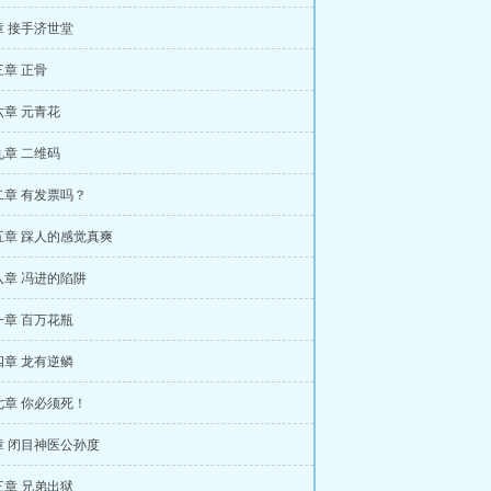
章 接手济世堂
章 正骨
章 元青花
章 二维码
二章 有发票吗？
五章 踩人的感觉真爽
八章 冯进的陷阱
一章 百万花瓶
四章 龙有逆鳞
七章 你必须死！
章 闭目神医公孙度
三章 兄弟出狱