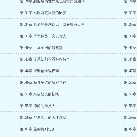
第128章 想要成为世界最佳就得为我踢球
第129
第131章 比欧冠更重要的比赛
第132
第134章 激烈的鲁尔德比，防暴警察出动
第135
第137章 严于律己，宽以待人
第138
第140章 引爆全网的短视频
第141
第143章 连系统都不看好多特？
第144
第146章 屋漏偏逢连夜雨
第147
第149章 极具争议的庆祝动作
第150
第152章 来自勒夫的招揽
第153
第155章 德尚的神换人
第156章
第158章 华夏真正的天才球员
第159
第161章 圣诞特别任务
第162