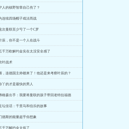
 铲人的槙野智章自己伤了？
 为连续四场帽子戏法而战
 这次曼联至少亏了一个C罗
 叶辰，你不是一个人在战斗
 五千万欧解约金实在太没安全感了
 砍叶战术
章 嘶，连德国主帅都来了！他还是来考察叶辰的？
 你丫的才是最快的男人
章 弗格森出手：我要将曼联的孩子带回老特拉福德
 足坛佳话：千里马和伯乐的故事
 门德斯的能量超乎你想象
 五千万解约金太低了