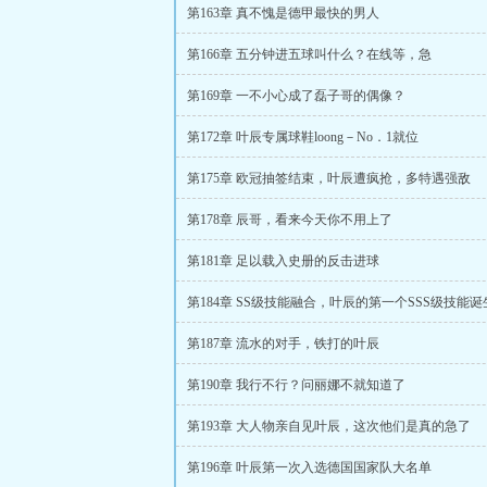
第163章 真不愧是德甲最快的男人
第166章 五分钟进五球叫什么？在线等，急
第169章 一不小心成了磊子哥的偶像？
第172章 叶辰专属球鞋loong－No．1就位
第175章 欧冠抽签结束，叶辰遭疯抢，多特遇强敌
第178章 辰哥，看来今天你不用上了
第181章 足以载入史册的反击进球
第184章 SS级技能融合，叶辰的第一个SSS级技能诞
第187章 流水的对手，铁打的叶辰
第190章 我行不行？问丽娜不就知道了
第193章 大人物亲自见叶辰，这次他们是真的急了
第196章 叶辰第一次入选德国国家队大名单