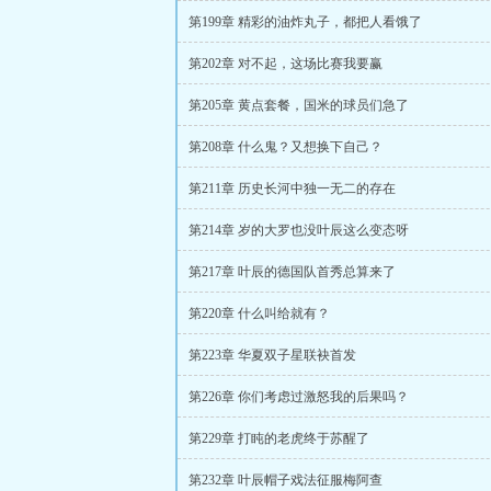
第199章 精彩的油炸丸子，都把人看饿了
第202章 对不起，这场比赛我要赢
第205章 黄点套餐，国米的球员们急了
第208章 什么鬼？又想换下自己？
第211章 历史长河中独一无二的存在
第214章 岁的大罗也没叶辰这么变态呀
第217章 叶辰的德国队首秀总算来了
第220章 什么叫给就有？
第223章 华夏双子星联袂首发
第226章 你们考虑过激怒我的后果吗？
第229章 打盹的老虎终于苏醒了
第232章 叶辰帽子戏法征服梅阿查