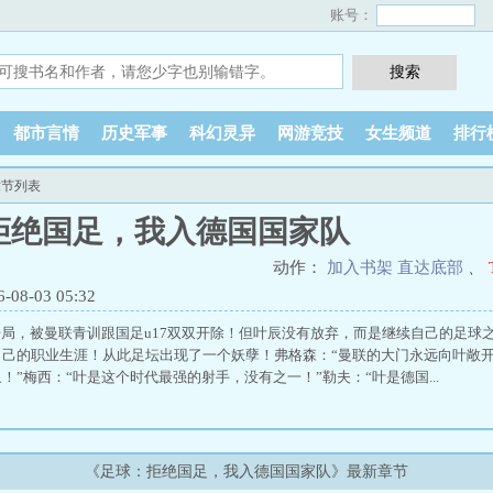
账号：
都市言情
历史军事
科幻灵异
网游竞技
女生频道
排行
章节列表
拒绝国足，我入德国国家队
动作：
加入书架
直达底部
、
8-03 05:32
局，被曼联青训跟国足u17双双开除！但叶辰没有放弃，而是继续自己的足球
己的职业生涯！从此足坛出现了一个妖孽！弗格森：“曼联的大门永远向叶敞开
！”梅西：“叶是这个时代最强的射手，没有之一！”勒夫：“叶是德国...
《足球：拒绝国足，我入德国国家队》最新章节