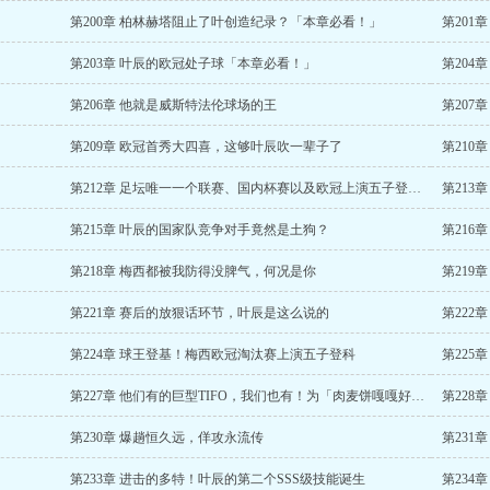
第200章 柏林赫塔阻止了叶创造纪录？「本章必看！」
第201
第203章 叶辰的欧冠处子球「本章必看！」
第204
第206章 他就是威斯特法伦球场的王
第207
第209章 欧冠首秀大四喜，这够叶辰吹一辈子了
第210
第212章 足坛唯一一个联赛、国内杯赛以及欧冠上演五子登科的球员
第213
第215章 叶辰的国家队竞争对手竟然是土狗？
第21
第218章 梅西都被我防得没脾气，何况是你
第219
第221章 赛后的放狠话环节，叶辰是这么说的
第222
第224章 球王登基！梅西欧冠淘汰赛上演五子登科
第225
第227章 他们有的巨型TIFO，我们也有！为「肉麦饼嘎嘎好吃」加更
第22
第230章 爆趟恒久远，佯攻永流传
第231
第233章 进击的多特！叶辰的第二个SSS级技能诞生
第234