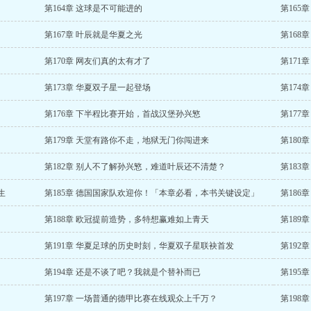
第164章 这球是不可能进的
第165
第167章 叶辰就是华夏之光
第168
第170章 网友们真的太有才了
第171
第173章 华夏双子星一起登场
第174
第176章 下半程比赛开始，首战汉堡孙兴慜
第177
第179章 天堂有路你不走，地狱无门你闯进来
第180
第182章 别人不了解孙兴慜，难道叶辰还不清楚？
第183
生
第185章 德国国家队欢迎你！「本章必看，本书关键设定」
第186
第188章 欧冠提前造势，多特想赢难如上青天
第189
第191章 华夏足球的历史时刻，华夏双子星联袂首发
第192
第194章 还是不谈了吧？我就是个替补而已
第195
第197章 一场普通的德甲比赛在线观众上千万？
第198