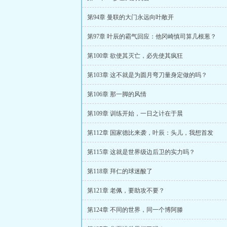
第94章 曼联的大门永远向叶敞开
第97章 叶辰的霸气回应：他冈崎慎司算几根葱？
第100章 欲使其灭亡，必先使其疯狂
第103章 这不就是为圆月弯刀量身定做的吗？
第106章 那一脚的风情
第109章 训练开始，一日之计在于晨
第112章 国家德比来袭，叶辰：头儿，我想首发
第115章 这就是世界级边后卫的实力吗？
第118章 拜仁的球迷酸了
第121章 老佩，要助攻不要？
第124章 不同的世界，同一个博阿滕