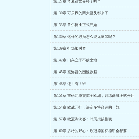
第127章 华夏进世界杯了吗？
第130章 可乐界的两大巨头都来了
第133章 鲁尔德比正式开始
第136章 这样的球员怎么能无脑黑呢？
第139章 打场加时赛
第142章 门兴立于不败之地
第145章 克洛普的围魏救赵
第148章 还！有！谁
第151章 重磅罚单震惊全欧洲，训练商城正式开启
第154章 欧战开打，决定多特命运的一战
第157章 欧冠淘汰赛：叶辰想踢曼联
第160章 多特的野心：欧冠德国杯德甲全都要