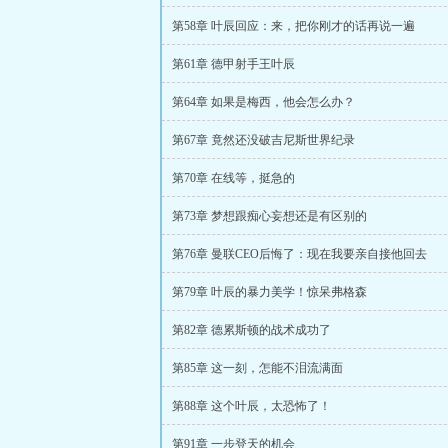
第58章 叶辰回应：来，把你刚才的话再说一遍
第61章 德甲射手王叶辰
第64章 如果是梅西，他会怎么办？
第67章 竟然还没破吉尼斯世界纪录
第70章 在线等，挺急的
第73章 梦想跟痴心妄想还是有区别的
第76章 曼联CEO后悔了：现在我要亲自接他回去
第79章 叶辰的暴力美学！惊呆弗格森
第82章 德累斯顿的战术成功了
第85章 这一刻，怎能不泪流满面
第88章 这个叶辰，太恐怖了！
第91章 一步登天的机会