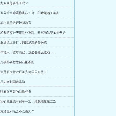
章 九五至尊要来了吗？
章 五分钟五球震惊足坛！这一刻叶超越了梅罗
章 对小舅子进行挫折教育
章 经典的擦鞋庆祝动作重现，欧冠淘汰赛抽签开始
章 亚洲德比开打，踌躇满志的孙兴慜
章 年轻人，进球而已，没必要那么激动……
章 凡事都要想想自己配不配
章 你是否支持叶辰加入德国国家队？
章 压力来到国米这边
章 叶辰跟王楚的特殊任务
章 我们能赢德甲冠军一次，那就能赢第二次
章 克洛普到底会不会换人？