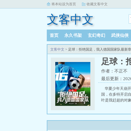
将本站设为首页
收藏文客中文
文客中文
首页
永久书架
玄幻奇幻
武侠仙侠
文客中文
> 足球：拒绝国足，我入德国国家队最新
足球：
作者：不正不
最后更新：2026-0
华夏少年天崩开
国，在多特开启自
叶是我赶超的对象