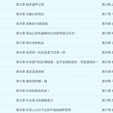
第23章 独享德甲记录
第24章
第26章 为破纪录而生
第27章
第29章 恐怖的SS级技能
第30
第32章 我会让所有威斯特法伦的球迷记住你！
第33章
第35章 拼出来的机会
第36章
第38章 你厉害一些还是莱万厉害一些
第39章
第41章 叶辰霸气回应弗格森：这不是我的损失，而是曼联的！
第42
第44章 姜还是老的辣
第45
第47章 都给我闭嘴！嘘
第48章
第50章 叶辰的绝杀时刻！
第51章
第53章 叶比香川的威胁更大
第54章
第56章 叶辰vs小日子过得不错的槙野智章
第57章