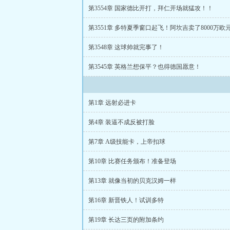
第3554章 国家德比开打，拜仁开场就猛攻！！
第3551章 多特夏季窗口起飞！阿坎吉卖了8000万欧
第3548章 这球帅就完事了！
第3545章 英格兰想保平？也得德国愿意！
第1章 远射必进卡
第4章 装逼不成反被打脸
第7章 A级技能卡，上帝扣球
第10章 比赛任务颁布！准备登场
第13章 就像当初的贝克汉姆一样
第16章 新晋铁人！试训多特
第19章 长达三页的附加条约