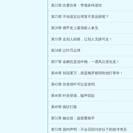
第22章 比赛任务：带领多特逆转
第25章 不知道定位球算不算远射呢？
第28章 德甲史上最强新人参见
第31章 走别人的路，让别人无路可走！
第34章 让叶罚点球
第37章 金鳞岂是池中物，一遇风云变化龙！
第40章 别说莱万，就是梅罗都得给他打替补！
第43章 你觉得叶可以首发吗
第46章 叶辰登场，嘘声四起
第49章 疯狂打脸
第52章 融合技：超级重炮手
第55章 国内声明：不会召回18岁以下的留洋球员