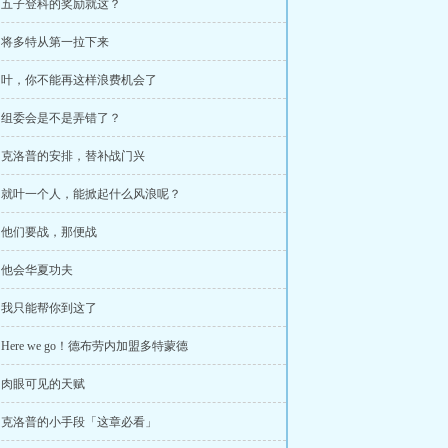
章 五子登科的奖励就这？
章 将多特从第一拉下来
章 叶，你不能再这样浪费机会了
章 组委会是不是弄错了？
章 克洛普的安排，替补战门兴
章 就叶一个人，能掀起什么风浪呢？
章 他们要战，那便战
章 他会华夏功夫
章 我只能帮你到这了
 Here we go！德布劳内加盟多特蒙德
章 肉眼可见的天赋
章 克洛普的小手段「这章必看」