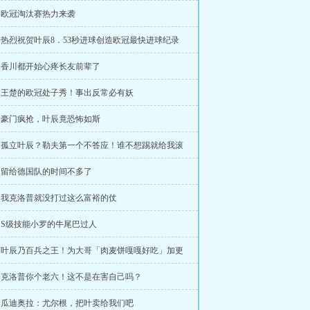
章 欧冠淘汰赛热力来袭
章 热烈祝贺叶辰8．53秒进球创造欧冠最快进球纪录
章 香川都开始心疼长友前辈了
章 王楚的欧冠处子秀！事出反常必有妖
章 豪门疯抢，叶辰竟恐怖如斯
6章 孤立叶辰？勒夫第一个不答应！谁不想踢就给我滚
章 留给德国队的时间不多了
章 我克洛普就没打过这么富裕的仗
章 S级技能小罗的牛尾巴过人
8章 叶辰乃百兵之王！为大哥「肉麦饼嘎嘎好吃」加更
章 克洛普你个老六！这不是在害自己吗？
章 瓜迪奥拉：尤尔根，把叶卖给我们吧