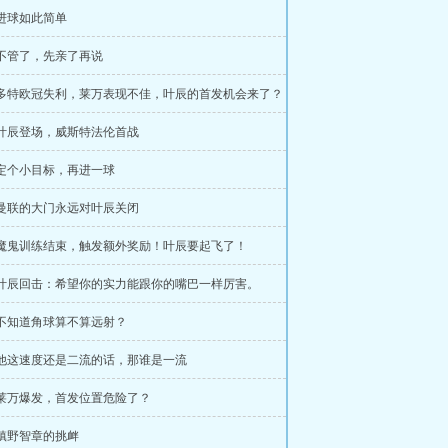
 进球如此简单
 不管了，先亲了再说
章 多特欧冠失利，莱万表现不佳，叶辰的首发机会来了？
 叶辰登场，威斯特法伦首战
 定个小目标，再进一球
 曼联的大门永远对叶辰关闭
章 魔鬼训练结束，触发额外奖励！叶辰要起飞了！
章 叶辰回击：希望你的实力能跟你的嘴巴一样厉害。
 不知道角球算不算远射？
 他这速度还是二流的话，那谁是一流
 莱万爆发，首发位置危险了？
 槙野智章的挑衅