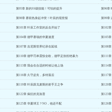
第95章 新的SS级技能！可怕的提升
第96
第98章 赛前热身起冲突！叶辰的现世报
第99
第101章 叶辰工作室的反击开始了
第102
第104章 德甲赛场的华夏速度
第105
第107章 吉尼斯世界纪录在延续
第108
第110章 德甲罚单震惊全欧，德甲足协拒绝暴力
第111
第113章 我会在合适的时候让他上场
第114
第116章 久守必失，多特落后
第117
第119章 叶辰跟戈麦斯的射手王之争
第120
第122章 疯狂的克洛普
第123
第125章 华夏球王？NO，他还不配
第126