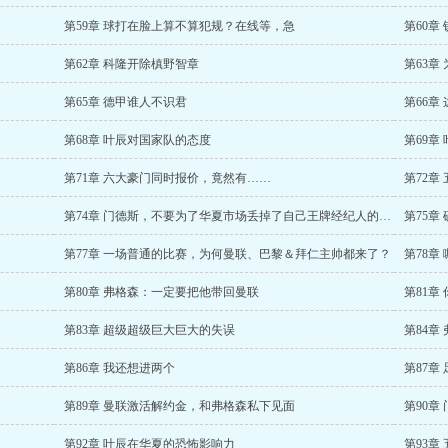
第59章 球打在脸上算不算犯规？在线等，急
第60章
第62章 科隆开除槙野智章
第63章
第65章 德甲谁人不识君
第66章
第68章 叶辰对国家队的态度
第69章
第71章 六大豪门同时报价，竟然有……
第72章
第74章 门德斯，不要为了华夏市场丢掉了自己王牌经纪人的尊严
第75章
第77章 一场普通的比赛，为何曼联、巴黎＆拜仁主帅都来了？
第78
第80章 弗格森：一定要把他带回曼联
第81章
第83章 超级超级巨大巨大的失误
第84
第86章 我还想进两个
第87章
第89章 曼联激活解约金，和弗格森私下见面
第90章
第92章 叶辰在华夏的恐怖影响力
第93章