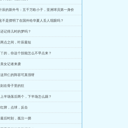
章 叶辰的新外号：五千万欧小子，亚洲球员第一身价
章 这不是摆明了在国外给华夏人丢人现眼吗？
章 还记得儿时的梦吗？
章 两点之间，叶辰最短
章 丫的，你这个技能怎么不早点来？
章 美女记者来袭
章 这拜仁的阵容可真强呀
章 刻在骨子里的狂
章 上半场落后两个，下半场怎么踢？
章 红牌，点球，反击
章 最后时刻，孤注一掷