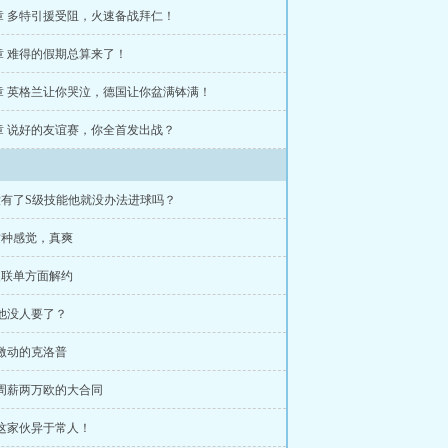
2章 多特引援受阻，火速备战拜仁！
9章 难得的假期总算来了！
6章 英格兰让你哭泣，德国让你盆满钵满！
3章 说好的友谊赛，你全首发出战？
没有了S级技能他就没办法进球吗？
这种感觉，真爽
曼联单方面解约
 他没人要了？
 激动的克洛普
 周薪两万欧的大合同
 这家伙异于常人！