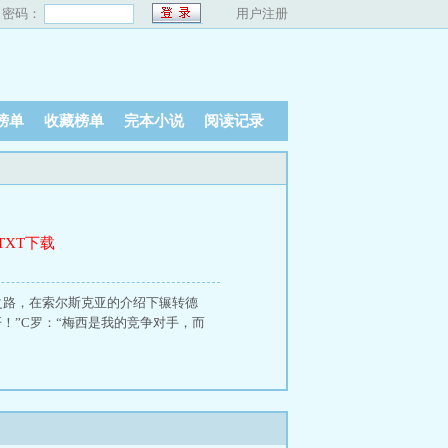
密码：
用户注册
榜单
收藏榜单
完本小说
阅读记录
TXT下载
之路，在索尔斯克亚的介绍下辗转德
！”C罗：“梅西是我的竞争对手，而