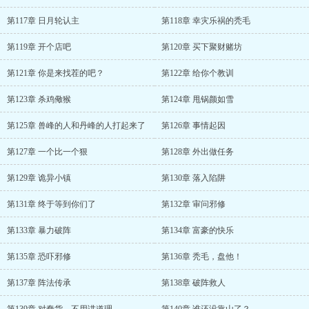
第117章 日月轮认主
第118章 幸灾乐祸的秃毛
第119章 开个店吧
第120章 买下聚财赌坊
第121章 你是来找茬的吧？
第122章 给你个教训
第123章 杀鸡儆猴
第124章 甩锅颜如雪
第125章 兽峰的人和丹峰的人打起来了
第126章 事情起因
第127章 一个比一个狠
第128章 外出做任务
第129章 诡异小镇
第130章 落入陷阱
第131章 终于等到你们了
第132章 审问邪修
第133章 暴力破阵
第134章 富豪的快乐
第135章 恐吓邪修
第136章 秃毛，盘他！
第137章 阵法传承
第138章 破阵救人