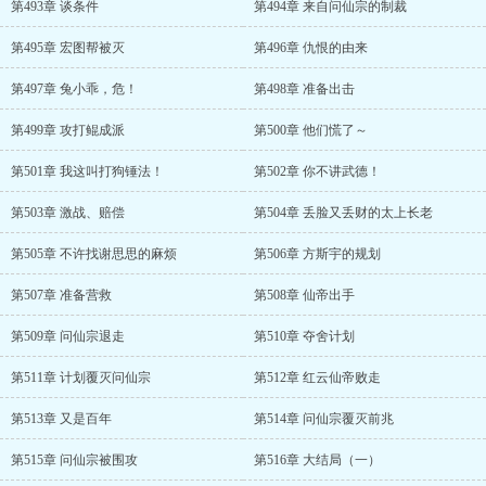
第493章 谈条件
第494章 来自问仙宗的制裁
第495章 宏图帮被灭
第496章 仇恨的由来
第497章 兔小乖，危！
第498章 准备出击
第499章 攻打鲲成派
第500章 他们慌了～
第501章 我这叫打狗锤法！
第502章 你不讲武德！
第503章 激战、赔偿
第504章 丢脸又丢财的太上长老
第505章 不许找谢思思的麻烦
第506章 方斯宇的规划
第507章 准备营救
第508章 仙帝出手
第509章 问仙宗退走
第510章 夺舍计划
第511章 计划覆灭问仙宗
第512章 红云仙帝败走
第513章 又是百年
第514章 问仙宗覆灭前兆
第515章 问仙宗被围攻
第516章 大结局（一）