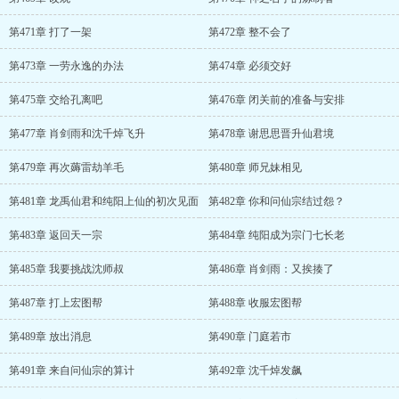
第471章 打了一架
第472章 整不会了
第473章 一劳永逸的办法
第474章 必须交好
第475章 交给孔离吧
第476章 闭关前的准备与安排
第477章 肖剑雨和沈千焯飞升
第478章 谢思思晋升仙君境
第479章 再次薅雷劫羊毛
第480章 师兄妹相见
第481章 龙禹仙君和纯阳上仙的初次见面
第482章 你和问仙宗结过怨？
第483章 返回天一宗
第484章 纯阳成为宗门七长老
第485章 我要挑战沈师叔
第486章 肖剑雨：又挨揍了
第487章 打上宏图帮
第488章 收服宏图帮
第489章 放出消息
第490章 门庭若市
第491章 来自问仙宗的算计
第492章 沈千焯发飙