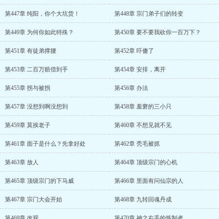
第447章 纯阳，你个大坑货！
第448章 宗门弟子们的转变
第449章 为何你如此特殊？
第450章 要不要我砍你一百万下？
第451章 有徒弟撑腰
第452章 吓傻了
第453章 二百万赔偿到手
第454章 安排，离开
第455章 拐与被拐
第456章 办法
第457章 没想到啊没想到
第458章 羞窘的三小只
第459章 莫挨老子
第460章 不想见就不见
第461章 面子是什么？先拿好处
第462章 秃毛被抓
第463章 放人
第464章 顶级宗门的心机
第465章 顶级宗门的下马威
第466章 里面有问仙宗的人
第467章 宗门大会开始
第468章 九转回魂丹成
第469章 改观
第470章 神之右手的炼制者