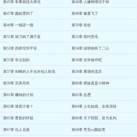
第45章 有事就找大师兄
第46章 人嫌狗憎沈千焯
第47章 颜如雪到了
第48章 被轰飞了
第49章 一报还一报
第50章 告状
第51章 滚刀肉了属于是
第52章 契约秃毛
第53章 四师兄邹平安
第54章 说明他有了二心
第55章 学点别的
第56章 先学炼丹吧
第57章 剑峰的人不允许别人欺负
第58章 离谱的流言
第59章 完美丹药
第60章 师妹真是小财神
第61章 赚钱的计划
第62章 怂恿
第63章 谁算计谁？
第64章 人生如戏，全靠演技
第65章 曹新的怀疑
第66章 天下熙熙，皆为名利
第67章 仇人见面
第68章 秃毛vs颜如雪