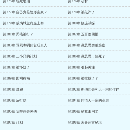
第375章 坑死地仙
第376章 胡村
第377章 自己竟是隐形富豪？
第378章 被敲诈了
第379章 成为城主府座上宾
第380章 接连试探
第381章 秃毛被打？
第382章 五百倍回报
第383章 骂骂咧咧的玄珏真人
第384章 谢思思突破炼虚
第385章 三小只的计划
第386章 谢思思：烦死了
第387章 被怀疑了
第388章 引起关注
第389章 因祸得福
第390章 被拉拢了？
第391章 逃跑
第392章 抓他们去和天一宗的作伴
第393章 反打劫
第394章 同情天一宗的高层
第395章 我带你去见他
第396章 抢救萧同尘
第397章 计划
第398章 离开远古秘境