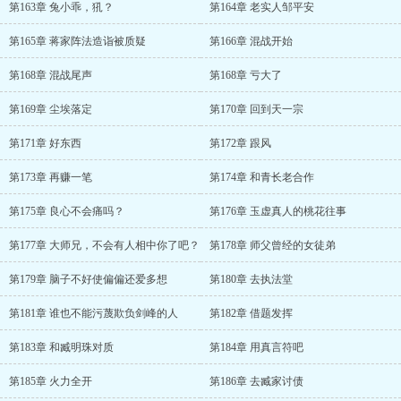
第163章 兔小乖，犼？
第164章 老实人邹平安
第165章 蒋家阵法造诣被质疑
第166章 混战开始
第168章 混战尾声
第168章 亏大了
第169章 尘埃落定
第170章 回到天一宗
第171章 好东西
第172章 跟风
第173章 再赚一笔
第174章 和青长老合作
第175章 良心不会痛吗？
第176章 玉虚真人的桃花往事
第177章 大师兄，不会有人相中你了吧？
第178章 师父曾经的女徒弟
第179章 脑子不好使偏偏还爱多想
第180章 去执法堂
第181章 谁也不能污蔑欺负剑峰的人
第182章 借题发挥
第183章 和臧明珠对质
第184章 用真言符吧
第185章 火力全开
第186章 去臧家讨债