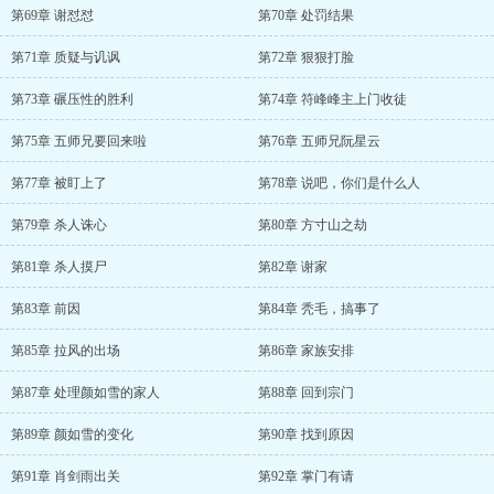
第69章 谢怼怼
第70章 处罚结果
第71章 质疑与讥讽
第72章 狠狠打脸
第73章 碾压性的胜利
第74章 符峰峰主上门收徒
第75章 五师兄要回来啦
第76章 五师兄阮星云
第77章 被盯上了
第78章 说吧，你们是什么人
第79章 杀人诛心
第80章 方寸山之劫
第81章 杀人摸尸
第82章 谢家
第83章 前因
第84章 秃毛，搞事了
第85章 拉风的出场
第86章 家族安排
第87章 处理颜如雪的家人
第88章 回到宗门
第89章 颜如雪的变化
第90章 找到原因
第91章 肖剑雨出关
第92章 掌门有请