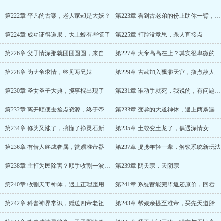
第222章 平凡的古寨，老人家却是大妖？
第223章 看到古老弟的份上助你一臂，六耳猕猴渡成帝劫了
第224章 成功证得道果，大土蛟有些慌了
第225章 打脸没意思，杀人直接点
第226章 父子情深那就团团圆圆，来自蝼蚁的威胁
第227章 大帝高高在上？其实很卑微的
第228章 为大帝求情，终见两兄妹
第229章 古武加入飘渺天宫，指点故人修炼，再逢可爱萌与清冷师姐
第230章 圣女圣子大典，搅事棍出现了
第231章 谁动手就死，我说的，有问题吗，
第232章 离开顺便去捡点资源，终于帝尊大成了
第233章 变异的大道神体，遇上两条漏网鱼
第234章 修为又涨了，搞懂了挣灵石新玩法
第235章 土蛟变土龙了，偶遇深情女
第236章 有情人终成眷属，赏赐准帝器
第237章 提携年轻一辈，解锁系统新玩法
第238章 主打为民除害？顺手收割一波韭菜
第239章 阴天宗，天阴宗
第240章 收割天毒神体，遇上正理歪用的人
第241章 系统蓄能完毕返还原价，回君家官宣飞升之日
第242章 科普神界常识，赠送四帝老祖感悟
第243章 帮娘亲提至准帝，买先天道胎做载体