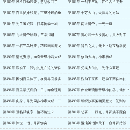
第480章 风祖渡劫遇袭，慈悲收回了
第481章 一剑平三地，四位古祖飞升
第482章 百里护妹战魔，百里冷锋的重口味
第483章 十万大山，去冥界的方法
第484章 为了筹资源，打算抢劫一城
第485章 两大魔帝，一死一镇
第486章 九大魔帝烙印，三掌消逝
第487章 善心居士大发善心，只收财不收命
第488章 一石三鸟计策，巧遇幽冥魔龙
第489章 背后之人，无上？赐宝给器灵
第490章 清点资源，肉身晋级神君大成
第491章 修为大增，神帝初成
第492章 误会了，我说的是在这的诸位都是垃圾
第493章 凭实力借的，为什么要还
第494章 困锁百里栋宇，在魔界面前实行鞭刑
第495章 洗劫了宝库，还劫了两位半仙
第496章 百里最沉痛的一日，赤金琉璃棺渡劫
第497章 赤金琉璃棺晋级神仙器，仙种？
第498章 肉身，修为同步神帝大成，二度觉醒技能
第499章 编织故事骗幽冥魔龙，初到杀生城
第500章 登临弑魂宗，恰巧路过？
第501章 想要一一踩点，修罗族不配合，无奈啊！
第502章 惊世一指，修罗惨矣
第503章 混沌神指惊天下，血修罗持戟护族