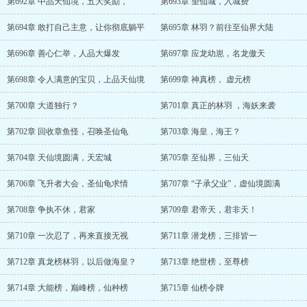
第692章 中品天仙境，五大奖励，
第693章 望仙城，入城费
第694章 敢打自己主意，让你彻底躺平
第695章 林羽？前往至仙界大陆
第696章 善心仁举，人品大爆发
第697章 应龙幼崽，名龙傲天
第698章 令人满意的宝贝，上品天仙境
第699章 神真榜， 虚元榜
第700章 大道独行？
第701章 真正的林羽 ，海妖来袭
第702章 回收章鱼怪，召唤圣仙龟
第703章 海皇，海王？
第704章 天仙境圆满，天宏城
第705章 至仙界，三仙天
第706章 飞升者大会，圣仙龟求情
第707章 “子承父业”，虚仙境圆满
第708章 争执不休，君家
第709章 君帝天，君非天！
第710章 一次忍了，再来直接无视
第711章 潜龙榜，三排皆一
第712章 真龙榜林羽，以后做海皇？
第713章 绝世榜，至尊榜
第714章 大能榜，巅峰榜，仙种榜
第715章 仙榜令牌