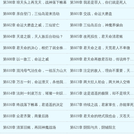
第598章 琅天头上再无天，战神落下帷幕
第599章 我若是罪人，你们就是死人
第600章 亲自登门，三仙岛迎来浩劫
第601章 交战，命运大磨盘
第602章 命运大磨盘之威，三仙皆亡
第603章 三仙岛后台，神魔界缘由
第604章 天道之眼，天人族后台劫仙？
第605章 改死拟生，君天命清君账
第606章 君天命的决心，根烂了就全株拔除
第607章 君天命之道，天荒君人不卑微
第608章 以一敌三，命运之威
第609章 君天命再败君百劫，传说终于出现
第610章 混沌母气治生命，一祖压力山大
第611章 注定的敌人，理由不重要，天命战逍遥
第612章 万古一剑，命运湮灭，杀他我不允
第613章 两大狂人初会，两大神人交锋
第614章 法则一剑凌万古，璀璨一剑叹逍遥
第615章 这是逍遥的极限，却不是琅天的极限
第616章 终战落下帷幕，君逍遥的决定
第617章 待续之战，君家掌生，亦能掌死
第618章 众君齐聚，商量后路
第619章 君天命的绝式我也会，灭苍天霸族
第620章 清算旧账，再回神魔战场
第621章 阴阳与共，阴辅阳主