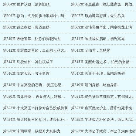
第504章 修罗认败，清算旧账
第505章 杀血乱古，绝红黑家族，再劫弑魂宗宝库
第506章 修为，肉身同步神帝巅峰，幽冥魔龙晋级魔帝大成
第507章 原始魔宗态度，先礼后兵
第508章 得道多助，失道寡助
第509章 混沌异象再出，同室操戈上演
第510章 收缴宝库，让你们狗咬狗去
第511章 阵法成功启动，初到冥界
第512章 幽冥魔龙晋级，真正的人品大爆发来了
第513章 至仙界，至狱界
第514章 终极仙种，神仙境成了
第515章 觉醒命运之术， 怕死的玄都城主
第516章 幽冥天宫，冥王聚首
第517章 冥界十王现，氛围超热烈
第518章 来自冥皇的召唤， 冥王心思诡异
第519章 娇俏身影，绝色身影
第520章 雪儿呼唤， 再见依人，终极仙种之威
第521章 绝色身影丰都晴衣，玄都城无妄之灾
第522章 十大冥王？好像对自己没威胁啊
第523章 幽冥魔龙护主，薛影怕死求饶
第524章 泯灭转轮王的意识，终极仙种至理
第525章 半终极之种的说法，两大天狱级兵器
第526章 未雨绸缪，欲提升大妖实力
第527章 为本公子效命，本公子为你改命