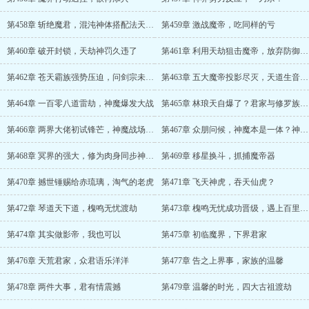
第458章 斩绝魔君，混沌神体搭配法天象地
第459章 激战魔帝，吃同样的亏
第460章 破开封锁，天劫神罚久违了
第461章 利用天劫狙击魔帝，放弃防御造假象
第462章 苍天霸族强势压迫，问剑宗未曾放弃
第463章 五大魔帝投影尽灭，天道生音神罚还在
第464章 一百零八道雷劫，神魔爆发大战
第465章 林琅天自爆了？君家与修罗族恩怨
第466章 两界大佬初试锋芒，神魔战场落幕
第467章 众朋问候，神魔本是一体？神秘的冥界
第468章 冥界的强大，修为肉身同步神君小成
第469章 移星换斗，抓捕魔帝器
第470章 撼世锤赐给赤琉璃，淘气的老虎
第471章 飞天神虎，吞天仙虎？
第472章 琴道天下道，槐鸣无忧渡劫
第473章 槐鸣无忧成功晋级，遇上百里幽月
第474章 其实做影帝，我也可以
第475章 初临魔界，下界君家
第476章 天荒君家，众君语乐洋洋
第477章 告之上界事，家族的温馨
第478章 两件大事，君有情震撼
第479章 温馨的时光，四大古祖渡劫