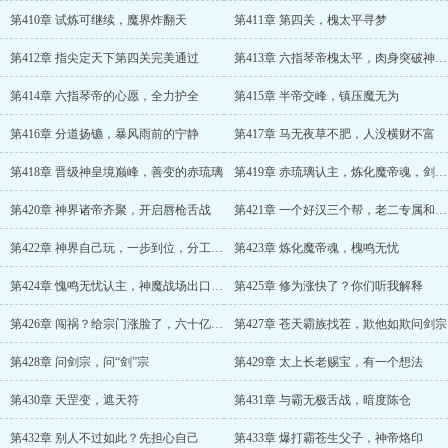
第410章 试炼可继续，魔界炸翻天
第411章 第四关，槐太平寻梦
第412章 指尖定天下第四关完美通过
第413章 六指琴帝槐太平，肉身突破神皇境
第414章 六指琴帝的心愿，全力护全
第415章 半帝交峰，镇压魔无为
第416章 分道扬镳，暴风雨前的宁静
第417章 马无夜草不肥，人没横财不富
第418章 晋级神皇境巅峰，善变的赤琉璃
第419章 赤琉璃认主，炼化魔帝魂，剑无双护短
第420章 神界诸帝齐聚，开启唇枪舌战
第421章 一个好汉三个帮，老二专属和事佬
第422章 神界自己玩，一步到位，分工合作
第423章 炼化魔帝魂，槐鸣无忧
第424章 愧鸣无忧认主，神魔战场出口风波
第425章 修为涨快了？你们听我解释
第426章 闯祸？给宗门涨脸了，六十亿神晶？
第427章 苍天霸族找茬，欺他如欺问剑宗
第428章 问剑宗，问“剑”宗
第429章 太上长老赐宝，有一个想法
第430章 天罡变，遮天符
第431章 与霸无极舌战，暗度陈仓
第432章 别人不过如此？先担心自己
第433章 爆打霸苍生父子，神帝烙印