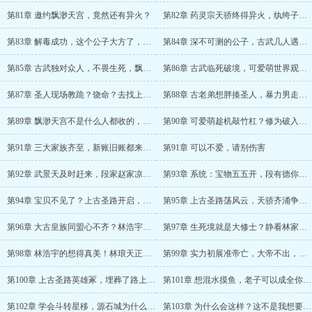
第81章 邀约飘渺天宫，竟然还有异火？
第82章 药灵宗天骄终得异火，纨绔子弟又出现了？
第83章 解毒成功，这个公子大方了，赏赐准帝级天材地宝
第84章 深不可测的公子，古武几人遇危险
第85章 古武独对众人，不畏生死，飘渺天宫欲当看客？
第86章 古武临死破境，可爱萌世界观崩塌了
第87章 圣人现场教跪？饶命？去找上帝说吧
第88章 古老弟想胖揍圣人，暴力男走了？傻大个凉了？
第89章 飘渺天宫不是什么人都收的，绝世体质也不要吗？
第90章 可爱萌趁机敲竹杠？修为破入至圣
第91章 三大家族齐至，新账旧账都来了？
第91章 可以不爱，请别伤害
第92章 武景天及时赶来，段家赵家凉了，这点钱系统很难给你办事
第93章 系统：宝物五五开，段有德你不讲武德？
第94章 宝贝不见了？上古圣路开启，君傲天觉醒异象
第95章 上古圣路荡风云，天骄齐涌争霸心
第96章 大古皇族同盟心不齐？林浩宇破入生死境就是天纵之资？
第97章 生死境就是大修士？静看林家花开花落，福伯难受了
第98章 林浩宇的想得真美！林琅天正面对决准帝
第99章 实力初展准帝亡，大帝不出，谁与争锋
第100章 上古圣路英雄冢，埋葬了路上的雄心，熄灭了盼望的归心
第101章 想混水摸鱼，老子可以成全你们，但代价你们付不起
第102章 学会斗转星移，源石城为什么这样，心里没点逼数？
第103章 为什么会这样？这不是我想要的结果啊！！！