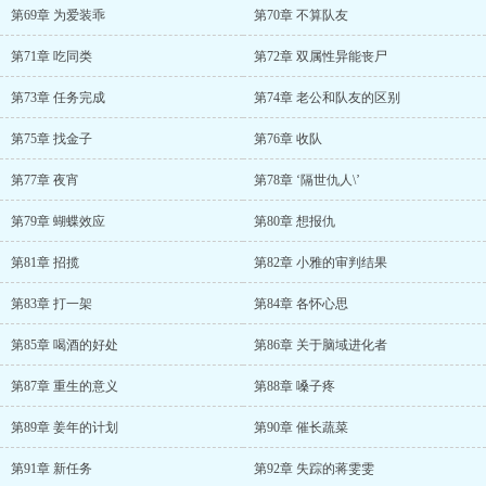
第69章 为爱装乖
第70章 不算队友
第71章 吃同类
第72章 双属性异能丧尸
第73章 任务完成
第74章 老公和队友的区别
第75章 找金子
第76章 收队
第77章 夜宵
第78章 ‘隔世仇人\’
第79章 蝴蝶效应
第80章 想报仇
第81章 招揽
第82章 小雅的审判结果
第83章 打一架
第84章 各怀心思
第85章 喝酒的好处
第86章 关于脑域进化者
第87章 重生的意义
第88章 嗓子疼
第89章 姜年的计划
第90章 催长蔬菜
第91章 新任务
第92章 失踪的蒋雯雯