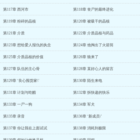
第117章 西河市
第118章 丧尸的最终进化
第119章 粉碎的晶核
第120章 被吸干的晶核
第121章 介质
第122章 介质晶核与药品
第123章 想给爱人报仇的执念
第124章 他掏出了火箭筒
第125章 介质晶核的价值
第126章 狼来了
第127章 队伍的主心骨
第128章 某好心人的留言
第129章 ‘良心囤货家\’
第130章 陌生来电
第131章 计划与吃醋
第132章 拆快递的快乐
第133章 一尸一狗
第134章 军犬
第135章 录音
第136章 ‘新成员\’
第137章 你让我在上面试试
第138章 消耗到极限