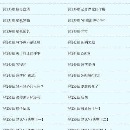
第235章 解毒血清
第236章 公开净化的作用
第237章 极夜降临
第238章 ‘初吻那件小事\’
第239章 极夜延长
第240章 异常
第241章 释怀并不是痊愈
第242章 新的奖励
第243章 关于领证这件事
第244章 Z基地
第245章 ‘护送\’
第246章 唐季受伤
第247章 唐季的‘尴尬\’
第248章 S基地的浑水
第249章 算不算心照不宣？
第250章 夏教授死了
第251章 传授追人的经验
第252章 归来
第253章 得偿所愿
第254章 搬新家【完】
第255章 楚逸VS唐季【一】
第256章 楚逸VS唐季【二】