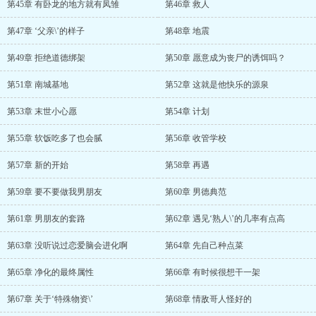
第45章 有卧龙的地方就有凤雏
第46章 救人
第47章 ‘父亲\’的样子
第48章 地震
第49章 拒绝道德绑架
第50章 愿意成为丧尸的诱饵吗？
第51章 南城基地
第52章 这就是他快乐的源泉
第53章 末世小心愿
第54章 计划
第55章 软饭吃多了也会腻
第56章 收管学校
第57章 新的开始
第58章 再遇
第59章 要不要做我男朋友
第60章 男德典范
第61章 男朋友的套路
第62章 遇见‘熟人\’的几率有点高
第63章 没听说过恋爱脑会进化啊
第64章 先自己种点菜
第65章 净化的最终属性
第66章 有时候很想干一架
第67章 关于‘特殊物资\’
第68章 情敌哥人怪好的