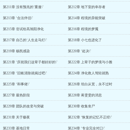
第211章 没有预兆的‘重逢\’
第212章 地下室的幸存者
第213章 ‘合法伴侣\’
第214章 程境的异能突破
第215章 尝试给高旭阳净化
第216章 程境的梦魇
第217章 自己的‘人生走马灯\’
第218章 小七也进化了
第219章 杨凯感染
第220章 ‘处决\’
第221章 ‘庆祝我们这辈子都好好的\’
第222章 上辈子的梦境与小雅
第223章 ‘旧账清除就揭过吧\’
第224章 净化救人驾轻就熟
第225章 ‘和事佬\’
第226章 坦白从宽，永不过时
第227章 最热阶段
第228章 蒋雯雯的消息
第229章 团队的改变与突破
第230章 收集丧尸
第231章 关于极夜
第232章 ‘恢复的记忆不正经\’
第233章 基地日常
第234章 ‘专业完全对口\’