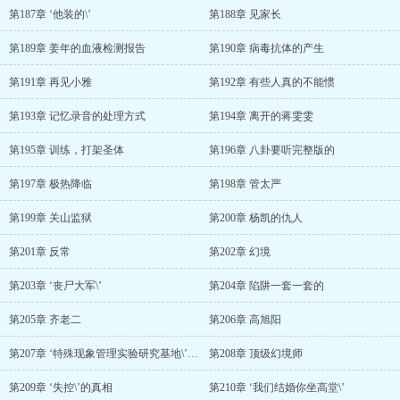
第187章 ‘他装的\’
第188章 见家长
第189章 姜年的血液检测报告
第190章 病毒抗体的产生
第191章 再见小雅
第192章 有些人真的不能惯
第193章 记忆录音的处理方式
第194章 离开的蒋雯雯
第195章 训练，打架圣体
第196章 八卦要听完整版的
第197章 极热降临
第198章 管太严
第199章 关山监狱
第200章 杨凯的仇人
第201章 反常
第202章 幻境
第203章 ‘丧尸大军\’
第204章 陷阱一套一套的
第205章 齐老二
第206章 高旭阳
第207章 ‘特殊现象管理实验研究基地\’事故
第208章 顶级幻境师
第209章 ‘失控\’的真相
第210章 ‘我们结婚你坐高堂\’