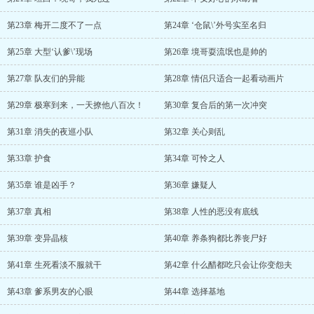
第23章 梅开二度不了一点
第24章 ‘仓鼠\’外号实至名归
第25章 大型‘认爹\’现场
第26章 境哥耍流氓也是帅的
第27章 队友们的异能
第28章 情侣只适合一起看动画片
第29章 极寒到来，一天撩他八百次！
第30章 复合后的第一次冲突
第31章 消失的夜巡小队
第32章 关心则乱
第33章 护食
第34章 可怜之人
第35章 谁是凶手？
第36章 嫌疑人
第37章 真相
第38章 人性的恶没有底线
第39章 变异晶核
第40章 养条狗都比养丧尸好
第41章 生死看淡不服就干
第42章 什么醋都吃只会让你变怨夫
第43章 爹系男友的心眼
第44章 选择基地