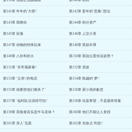
第139章 假如让他换晶核
第140章 回程
第141章 年年的‘大饼\’
第142章 姜年的‘恶毒\’想法
第143章 我馋你
第144章 积分资产
第145章 应激
第146章 上交介质
第147章 动物的特殊抗体
第148章 奖励丰厚
第149章 八卦和拱火
第150章 我说位置你说姿势？
第151章 ‘非常规家暴\’
第152章 变故
第153章 ‘父亲\’的电话
第154章 陈越的‘梦\’
第155章 他要把他们都杀了’
第156章 梁小燕的歉意
第157章 ‘临时队伍强得可怕\’
第158章 你是希望，不是最终答案
第159章 异能者其实是牛马圣体？
第160章 他们不能让人拿捏
第161章 亲人’见面
第162章 先收点‘利息\’