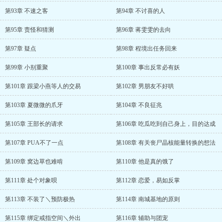
第93章 不速之客
第94章 不讨喜的人
第95章 责怪和猜测
第96章 蒋雯雯的去向
第97章 疑点
第98章 程境出任务回来
第99章 小别重聚
第100章 事出反常必有妖
第101章 跟梁小燕等人的交易
第102章 男朋友不好哄
第103章 夏微微的爪牙
第104章 不良征兆
第105章 王部长的请求
第106章 吃瓜吃到自己身上，目的达成
第107章 PUA不了一点
第108章 有关丧尸晶核能量转换的想法
第109章 窝边草也难啃
第110章 他是真的饿了
第111章 处个对象呗
第112章 恋爱，易如反掌
第113章 不装了＼预防极热
第114章 南城基地的原则
第115章 绑定戒指空间＼外出
第116章 辅助与团宠