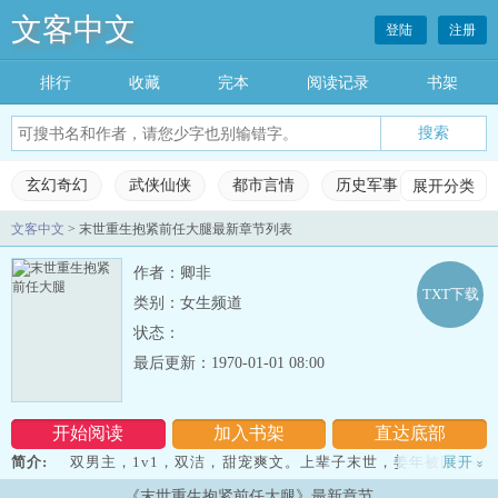
文客中文
登陆
注册
排行
收藏
完本
阅读记录
书架
玄幻奇幻
武侠仙侠
都市言情
历史军事
展开分类
科幻灵
文客中文
> 末世重生抱紧前任大腿最新章节列表
玄幻奇幻
武侠仙侠
都市言情
历史军事
作者：卿非
科幻灵异
网游竞技
女生频道
完本小说
TXT下载
类别：女生频道
状态：
排行榜
收藏榜单
永久书架
阅读记录
最后更新：1970-01-01 08:00
开始阅读
加入书架
直达底部
简介:
双男主，1v1，双洁，甜宠爽文。上辈子末世，姜年被囚禁在
展开
»
地下室，丧尸潮来临时被家人抛弃，最后惨死在赶来救援的前任哥程
《末世重生抱紧前任大腿》最新章节