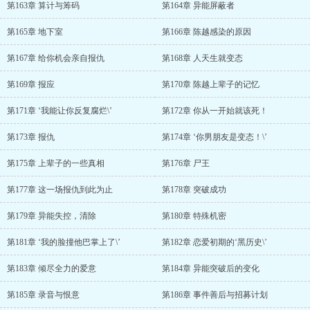
第163章 算计与筹码
第164章 异能屏蔽者
第165章 地下室
第166章 陈越感染的原因
第167章 给你机会亲自报仇
第168章 人天生就变态
第169章 报应
第170章 陈越上辈子的记忆
第171章 ‘我能让你反复腐烂\’
第172章 你从一开始就该死！
第173章 报仇
第174章 ‘你男朋友是变态！\’
第175章 上辈子的一些真相
第176章 尸王
第177章 这一场报仇到此为止
第178章 突破成功
第179章 异能失控，清除
第180章 特殊机密
第181章 ‘我的脸撞他巴掌上了\’
第182章 恋爱初期的‘黑历史\’
第183章 倾尽全力的爱意
第184章 异能突破后的变化
第185章 录音与恨意
第186章 事件善后与招募计划