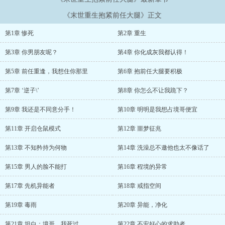
境怀里。再次睁眼，姜年重生回到末世前半个月，为了苟命当即决定
厚脸皮吃回头草。首先，跟前任哥借点钱囤物资：姜年：“程境，你能
《末世重生抱紧前任大腿》正文
不能借我点钱？”程境：“点名道姓的跟我借钱，你怎么不让我跪
第1章 惨死
第2章 重生
下！”姜年：“境哥我...
...
第3章 你男朋友呢？
第4章 你化成灰我都认得！
第5章 前任重逢，我想住你那里
第6章 抱前任大腿要积极
第7章 ‘逆子\’
第8章 你怎么不让我跪下？
第9章 我还是不同意分手！
第10章 明明是我想占境哥便宜
第11章 开启仓鼠模式
第12章 噩梦征兆
第13章 不知矜持为何物
第14章 洗澡总不邀他也太不像话了
第15章 男人的脸不能打
第16章 程境的异常
第17章 先机异能者
第18章 戒指空间
第19章 毒雨
第20章 异能，净化
第21章 坦白：境哥，我死过
第22章 不安好心的求助者