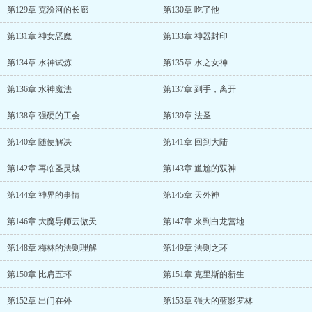
第129章 克汾河的长廊
第130章 吃了他
第131章 神女恶魔
第133章 神器封印
第134章 水神试炼
第135章 水之女神
第136章 水神魔法
第137章 到手，离开
第138章 强硬的工会
第139章 法圣
第140章 随便解决
第141章 回到大陆
第142章 再临圣灵城
第143章 尴尬的双神
第144章 神界的事情
第145章 天外神
第146章 大魔导师云傲天
第147章 来到白龙营地
第148章 梅林的法则理解
第149章 法则之环
第150章 比肩五环
第151章 克里斯的新生
第152章 出门在外
第153章 强大的蓝影罗林