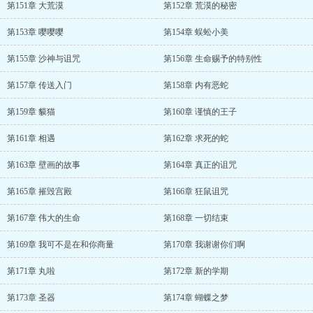
第151章 大荒漠
第152章 荒漠的秘密
第153章 嘤嘤嘤
第154章 蜈蚣小美
第155章 沙神与诅咒
第156章 生命赐予的特别性
第157章 传送入门
第158章 内有恶蛇
第159章 貘猫
第160章 谨慎的王子
第161章 相遇
第162章 求死的蛇
第163章 壁画的故事
第164章 真正的诅咒
第165章 摧毁宫殿
第166章 狂鼠诅咒
第167章 伟大的生命
第168章 一切结束
第169章 我可不是在和你商量
第170章 我谢谢你们啊
第171章 丸啦
第172章 新的学期
第173章 圣器
第174章 蝴蝶之梦