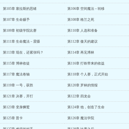
第105章 塞拉斯的思绪
第106章 空间魔法－转移
第107章 生命赐予
第108章 格兰之死
第109章 初级学院比赛
第110章 人选和准备
第111章 生命魔法－震慑
第112章 傲天的建议
第113章 现在，还紧张吗？
第114章 再见博林
第115章 博林收徒
第116章 打铁带来的收益
第117章 魔法卷轴
第118章 个人赛，正式开始
第119章 一号，获胜
第120章 罗林的情报
第121章 决赛，开打
第122章 四龙会
第123章 变身狮鹫
第124章 他，创造了生命
第125章 普卡
第126章 魔法学院