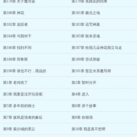
第178章 关于魔导器
第179章 美酉忒的到来
第180章 神花
第181章 极北之地
第182章 追踪者
第183章 诅咒神墓
第184章 与我何干
第185章 斩杀灵魂
第186章 找到不同
第187章 给我几朵神花我立马走
第188章 荷鲁斯
第189章 尝试突破
第190章 谁也不行，我说的
第191章 暂定水系魔导师
第1章 老传统了
第2章 暂时分开
第3章 我要是没开玩笑呢
第4章 进入
第5章 多年前的骑士
第6章 讲个故事
第7章 披风是强者的象征
第8章 你很强
第9章 索尔城的黑云
第10章 我是真不想帮