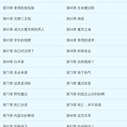
第59章 拿黑蛇做实验
第60章 生命魔法阵
第61章 完整三叉戟
第62章 神器
第63章 成为大魔导师的男人
第64章 魔导之魂
第65章 学长的馈赠
第66章 查理的请求
第67章 你已经没用了
第68章 科研圣会
第69章 白羊座
第70章 自然规律？
第71章 圣会来袭
第72章 地下热气
第73章 这算是消耗
第74章 魔法矩形
第75章 野性魔法
第76章 到底怎么办到的啊
第77章 死亡沙漠
第78章 死亡，并不容易
第79章 内瑟尔的事情
第80章 诅咒共享
第81章 宫殿侍卫
第82章 你还能活？