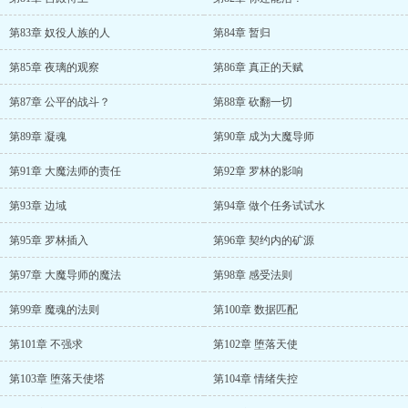
第83章 奴役人族的人
第84章 暂归
第85章 夜璃的观察
第86章 真正的天赋
第87章 公平的战斗？
第88章 砍翻一切
第89章 凝魂
第90章 成为大魔导师
第91章 大魔法师的责任
第92章 罗林的影响
第93章 边域
第94章 做个任务试试水
第95章 罗林插入
第96章 契约内的矿源
第97章 大魔导师的魔法
第98章 感受法则
第99章 魔魂的法则
第100章 数据匹配
第101章 不强求
第102章 堕落天使
第103章 堕落天使塔
第104章 情绪失控