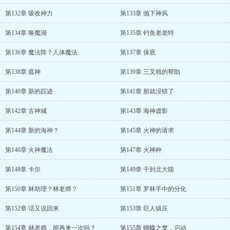
第132章 吸收神力
第133章 抛下神风
第134章 唤魔湖
第135章 钓鱼老老特
第136章 魔法阵？人体魔法
第137章 保底
第138章 瘟神
第139章 三叉戟的帮助
第140章 新的踪迹
第141章 那就没错了
第142章 古神城
第143章 海神虚影
第144章 新的海神？
第145章 火神的请求
第146章 火神魔法
第147章 火神种
第148章 卡尔
第149章 干到北大陆
第150章 林助理？林老师？
第151章 罗林手中的分化
第152章 话又说回来
第153章 巨人镇压
第154章 林老师，能再来一次吗？
第155章 蝴蝶之梦，启动