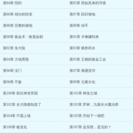
第84章 找到
第85章 突如其来的升级
第86章 胡尔的转变
第87章 回归领地
第88章 完整的领地
第89章 动手
第90章 炼金术：恢复如初
第91章 卡琳娜到来
第92章 东大陆
第93章 驱兽药水
第94章 大地黑熊
第95章 王都的炼金工会
第96章 没门
第97章 偶遇堂珂
第98章 不敌
第99章 元素分化
第100章 前往神龙帝国
第101章 神龙之城
第102章 全大陆都知道了
第103章 罗林，九级水火魔法师
第104章 不愿上场
第105章 开始下一场吧
第106章 被龙化
第107章 这东西，是活的？