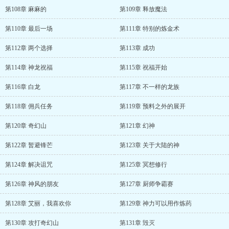
第108章 麻麻的
第109章 释放魔法
第110章 最后一场
第111章 特别的炼金术
第112章 两个选择
第113章 成功
第114章 神龙祝福
第115章 祝福开始
第116章 白龙
第117章 不一样的龙族
第118章 佣兵任务
第119章 预料之外的展开
第120章 奇幻山
第121章 幻神
第122章 暂避锋芒
第123章 关于大陆的神
第124章 解决诅咒
第125章 冥想修行
第126章 神风的朋友
第127章 厨师争霸赛
第128章 艾丽，我喜欢你
第129章 神力可以用作炼药
第130章 攻打奇幻山
第131章 毁灭