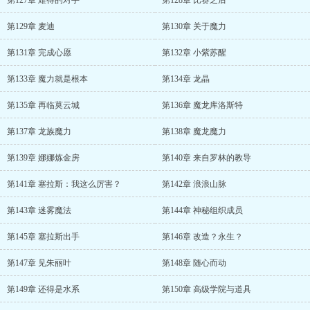
第127章 难得的对手
第128章 比赛之后
第129章 麦迪
第130章 关于魔力
第131章 完成心愿
第132章 小紫苏醒
第133章 魔力就是根本
第134章 龙晶
第135章 再临莫云城
第136章 魔龙库洛斯特
第137章 龙族魔力
第138章 魔龙魔力
第139章 娜娜炼金房
第140章 来自罗林的教导
第141章 塞拉斯：我这么厉害？
第142章 浪浪山脉
第143章 迷雾魔法
第144章 神秘组织成员
第145章 塞拉斯出手
第146章 改造？永生？
第147章 见朱丽叶
第148章 随心而动
第149章 还得是水系
第150章 高级学院与道具