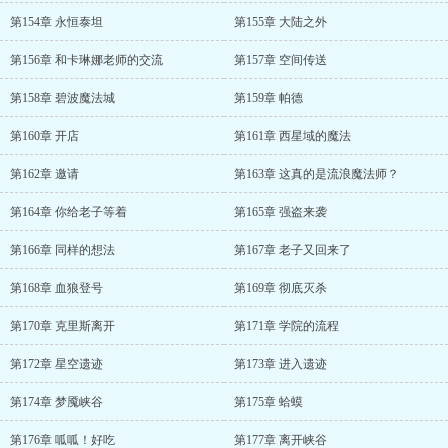
第154章 永恒泰坦
第155章 大陆之外
第156章 和卡琳娜老师的交流
第157章 空间传送
第158章 碧波魔法城
第159章 帕德
第160章 开店
第161章 西星域的魔法
第162章 邀请
第163章 这真的是流浪魔法师？
第164章 你给老子等着
第165章 强盗来袭
第166章 同样的想法
第167章 老子又回来了
第168章 血狼登号
第169章 彻底灭杀
第170章 克里斯离开
第171章 学院的流程
第172章 星空遗迹
第173章 进入遗迹
第174章 梦魇峡谷
第175章 蛤蟆
第176章 呱呱！好吃
第177章 离开峡谷