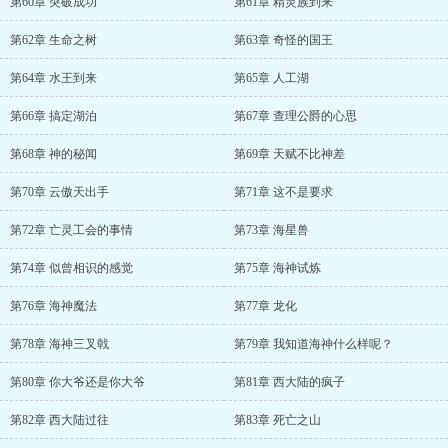
第60章 突破成功
第61章 精灵族到来
第62章 生命之树
第63章 奇怪的国王
第64章 水王到来
第65章 人工湖
第66章 搞定湖泊
第67章 查理公爵的心思
第68章 神的秘闻
第69章 天赋不比神差
第70章 云傲天出手
第71章 这不是要求
第72章 亡灵工会的事情
第73章 海星兽
第74章 似曾相识的感觉
第75章 海神试炼
第76章 海神魔法
第77章 龙化
第78章 海神三叉戟
第79章 我知道海神什么样呢？
第80章 你大爷还是你大爷
第81章 西大陆的疯子
第82章 西大陆过往
第83章 死亡之山