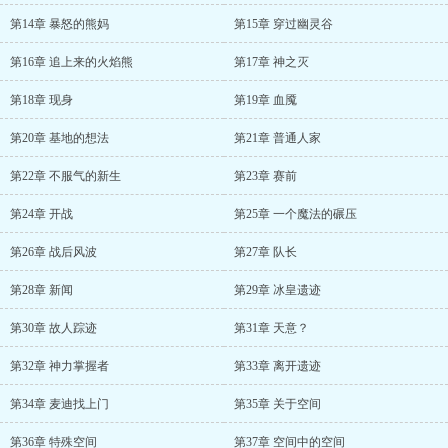
第14章 暴怒的熊妈
第15章 穿过幽灵谷
第16章 追上来的火焰熊
第17章 神之灭
第18章 现身
第19章 血魇
第20章 基地的想法
第21章 普通人家
第22章 不服气的新生
第23章 赛前
第24章 开战
第25章 一个魔法的碾压
第26章 战后风波
第27章 队长
第28章 新闻
第29章 冰皇遗迹
第30章 故人踪迹
第31章 天意？
第32章 神力掌握者
第33章 离开遗迹
第34章 麦迪找上门
第35章 关于空间
第36章 特殊空间
第37章 空间中的空间