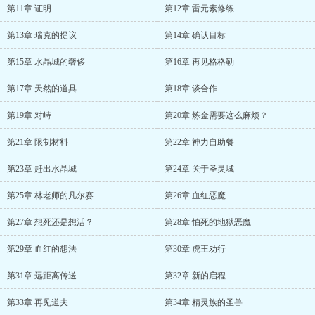
第11章 证明
第12章 雷元素修练
第13章 瑞克的提议
第14章 确认目标
第15章 水晶城的奢侈
第16章 再见格格勒
第17章 天然的道具
第18章 谈合作
第19章 对峙
第20章 炼金需要这么麻烦？
第21章 限制材料
第22章 神力自助餐
第23章 赶出水晶城
第24章 关于圣灵城
第25章 林老师的凡尔赛
第26章 血红恶魔
第27章 想死还是想活？
第28章 怕死的地狱恶魔
第29章 血红的想法
第30章 虎王劝行
第31章 远距离传送
第32章 新的启程
第33章 再见道夫
第34章 精灵族的圣兽