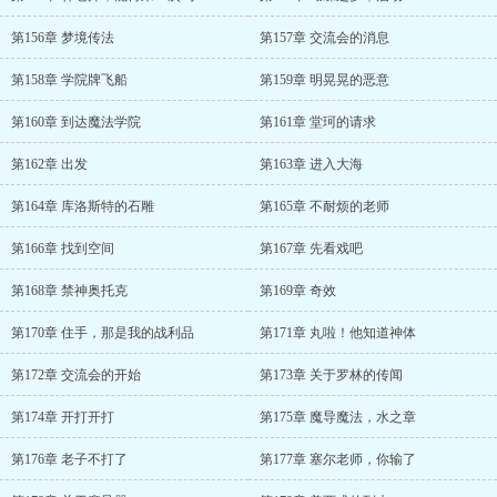
第156章 梦境传法
第157章 交流会的消息
第158章 学院牌飞船
第159章 明晃晃的恶意
第160章 到达魔法学院
第161章 堂珂的请求
第162章 出发
第163章 进入大海
第164章 库洛斯特的石雕
第165章 不耐烦的老师
第166章 找到空间
第167章 先看戏吧
第168章 禁神奥托克
第169章 奇效
第170章 住手，那是我的战利品
第171章 丸啦！他知道神体
第172章 交流会的开始
第173章 关于罗林的传闻
第174章 开打开打
第175章 魔导魔法，水之章
第176章 老子不打了
第177章 塞尔老师，你输了