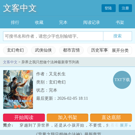
文客中文
登陆
注册
排行
收藏
完本
阅读记录
书架
玄幻奇幻
武侠仙侠
都市言情
历史军事
展开分类
科幻灵
文客中文
> 异界之我只想做个法神最新章节列表
玄幻奇幻
武侠仙侠
都市言情
历史军事
作者：又见长生
科幻灵异
网游竞技
女生频道
完本小说
TXT下载
类别：玄幻奇幻
状态：完本
排行榜
收藏榜单
永久书架
阅读记录
最后更新：2026-02-05 18:11
开始阅读
加入书架
直达底部
简介:
穿越到了异世界，还是从小孩开始，不要慌，先看看有没有
展开
»
金手指。系统，没有。聊天群，没有。金手指，没有。很好，那就只
《异界之我只想做个法神》最新章节