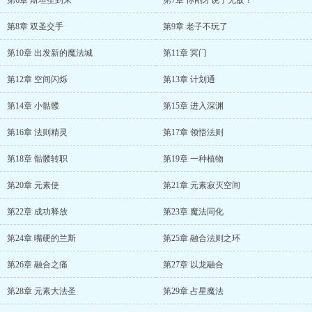
第6章 斯坦圣到来
第7章 你刚才说了无敌？
第8章 双圣交手
第9章 老子不玩了
第10章 出发新的魔法城
第11章 冥门
第12章 空间闪烁
第13章 计划通
第14章 小骷髅
第15章 进入深渊
第16章 法则精灵
第17章 领悟法则
第18章 骷髅转职
第19章 一种植物
第20章 元素使
第21章 元素寂灭空间
第22章 成功释放
第23章 魔法同化
第24章 嘴硬的兰斯
第25章 融合法则之环
第26章 融合之痛
第27章 以龙融合
第28章 元素大法圣
第29章 占星魔法