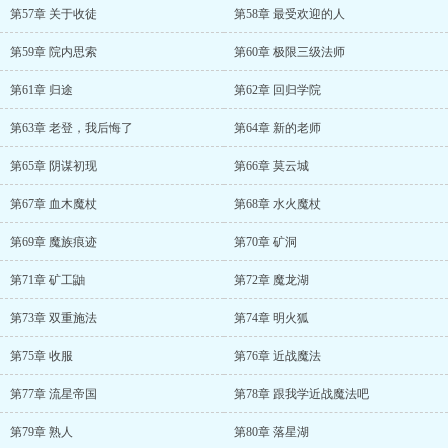
第57章 关于收徒
第58章 最受欢迎的人
第59章 院内思索
第60章 极限三级法师
第61章 归途
第62章 回归学院
第63章 老登，我后悔了
第64章 新的老师
第65章 阴谋初现
第66章 莫云城
第67章 血木魔杖
第68章 水火魔杖
第69章 魔族痕迹
第70章 矿洞
第71章 矿工鼬
第72章 魔龙湖
第73章 双重施法
第74章 明火狐
第75章 收服
第76章 近战魔法
第77章 流星帝国
第78章 跟我学近战魔法吧
第79章 熟人
第80章 落星湖