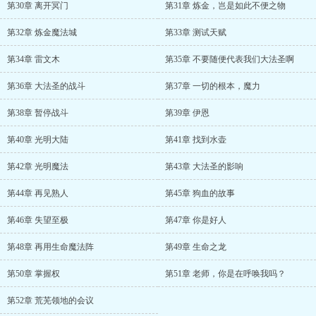
第30章 离开冥门
第31章 炼金，岂是如此不便之物
第32章 炼金魔法城
第33章 测试天赋
第34章 雷文木
第35章 不要随便代表我们大法圣啊
第36章 大法圣的战斗
第37章 一切的根本，魔力
第38章 暂停战斗
第39章 伊恩
第40章 光明大陆
第41章 找到水壶
第42章 光明魔法
第43章 大法圣的影响
第44章 再见熟人
第45章 狗血的故事
第46章 失望至极
第47章 你是好人
第48章 再用生命魔法阵
第49章 生命之龙
第50章 掌握权
第51章 老师，你是在呼唤我吗？
第52章 荒芜领地的会议