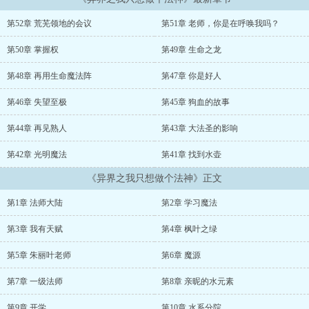
有靠我自己了。罗林自言自语，什么都没有，那我就是自己的金手
指，...
第52章 荒芜领地的会议
第51章 老师，你是在呼唤我吗？
...
第50章 掌握权
第49章 生命之龙
第48章 再用生命魔法阵
第47章 你是好人
第46章 失望至极
第45章 狗血的故事
第44章 再见熟人
第43章 大法圣的影响
第42章 光明魔法
第41章 找到水壶
《异界之我只想做个法神》正文
第1章 法师大陆
第2章 学习魔法
第3章 我有天赋
第4章 枫叶之绿
第5章 朱丽叶老师
第6章 魔源
第7章 一级法师
第8章 亲昵的水元素
第9章 开学
第10章 水系分院