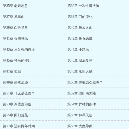
第35章 老娘愿意
第36章 一次性魔法阵
第37章 凤凰山
第38章 门的变化
第39章 白色异兽
第40章 释放火山
第41章 火焰神鸟
第42章 吸食恶魔
第43章 三叉戟的碾压
第44章 小红鸟
第45章 神鸟的懵比
第46章 彻底复苏
第47章 奖励
第48章 永恒天赋
第49章 碧水遗迹
第50章 你要怎么做呢？
第51章 什么是圣兽？
第52章 回归南大陆
第53章 冰雪虎部落
第54章 罗林的条件
第55章 回归荒芜
第56章 神界天使
第57章 还有两年时间
第58章 大魔导师