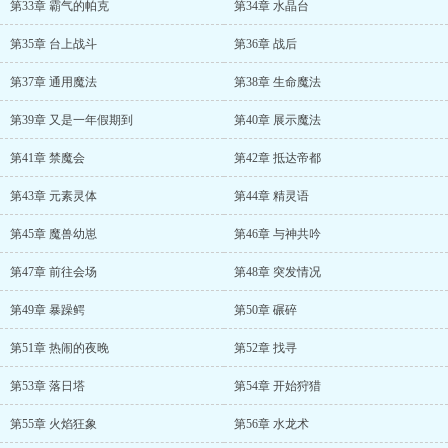
第33章 霸气的帕克
第34章 水晶台
第35章 台上战斗
第36章 战后
第37章 通用魔法
第38章 生命魔法
第39章 又是一年假期到
第40章 展示魔法
第41章 禁魔会
第42章 抵达帝都
第43章 元素灵体
第44章 精灵语
第45章 魔兽幼崽
第46章 与神共吟
第47章 前往会场
第48章 突发情况
第49章 暴躁鳄
第50章 碾碎
第51章 热闹的夜晚
第52章 找寻
第53章 落日塔
第54章 开始狩猎
第55章 火焰狂象
第56章 水龙术