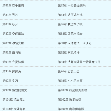
第81章 交手奎恩
第82章 一定要近战吗
第83章 舌战
第84章 碾压式交流
第85章 积分
第86章 我进来了哦
第87章 空间魔法
第88章 四院交流会
第89章 冰雪安娜
第90章 人体魔法，钢铁化
第91章 赢与输
第92章 灰色沼泽
第93章 亡灵法师
第94章 法师大陆首个骷髅魔法师
第95章 蹦蹦兔
第96章 亡灵工会
第97章 学习
第98章 小小的出师
第99章 尴尬的雷文
第100章 我是帕克查理
第101章 炼金魔力
第102章 恢复如初
第103章 大陆扬名
第104章 魔导师暗影