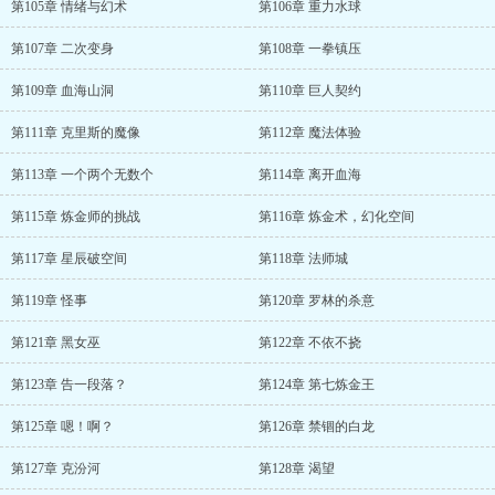
第105章 情绪与幻术
第106章 重力水球
第107章 二次变身
第108章 一拳镇压
第109章 血海山洞
第110章 巨人契约
第111章 克里斯的魔像
第112章 魔法体验
第113章 一个两个无数个
第114章 离开血海
第115章 炼金师的挑战
第116章 炼金术，幻化空间
第117章 星辰破空间
第118章 法师城
第119章 怪事
第120章 罗林的杀意
第121章 黑女巫
第122章 不依不挠
第123章 告一段落？
第124章 第七炼金王
第125章 嗯！啊？
第126章 禁锢的白龙
第127章 克汾河
第128章 渴望