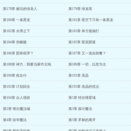
第178章 被坑的绿龙人
第179章 绿龙塔
第180章 一条黑龙
第181章 星空下只有一条黑龙
第182章 水潭之下
第183章 单方面抽打
第184章 伤喉咙
第185章 星辰陨落
第186章 固有程序？
第187章 又一道自助餐？
第188章 神力：我要当家作主啦
第189章 一切，以您为主
第190章 收女仆
第191章 圣晶
第192章 计划回去
第193章 圣晶的优点
第194章 众人现状
第1章 特尔维星域
第2章 维尔魔法城
第3章 探讨魔法
第4章 掠夺魔法
第5章 罗林的离开