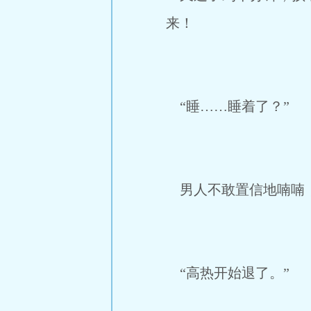
来！
“睡……睡着了？”
男人不敢置信地喃喃
“高热开始退了。”