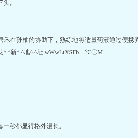
下头。
禾在孙柚的协助下，熟练地将适量药液通过便携
新^.^地^.^址 wWwLtXSFb…℃〇M
。
每一秒都显得格外漫长。