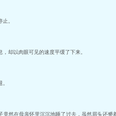
停止。
，却以肉眼可见的速度平缓了下来。
退。
竟然在母亲怀里沉沉地睡了过去，虽然眉头还蹙