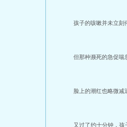
孩子的咳嗽并未立刻
但那种濒死的急促喘息
脸上的潮红也略微减
又过了约十分钟，孩子