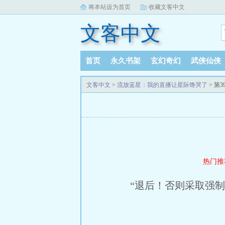
将本站设为首页
收藏文客中文
文客中文
首页
永久书架
玄幻奇幻
武侠仙侠
文客中文
>
流放蓝星：我的直播让星际馋哭了
> 第3
热门推
“退后！否则采取强制