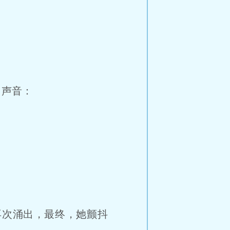
了声音：
”
次涌出，最终，她颤抖