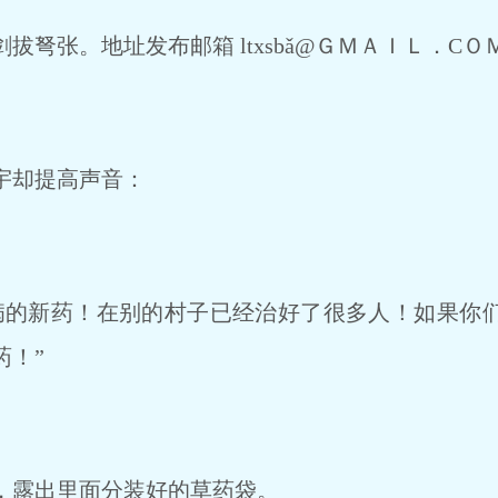
弩张。地址发布邮箱 ltxsbǎ@ＧＭＡＩＬ．CＯ
宇却提高声音：
的新药！在别的村子已经治好了很多人！如果你
药！”
露出里面分装好的草药袋。