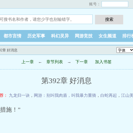
账号：
都市言情
历史军事
科幻灵异
网游竞技
女生频道
排行
92章 好消息
上一章
←
章节列表
→
下一章
加入书签
第392章 好消息
荐：
九龙归一诀
，
网游：别叫我肉盾，叫我暴力重骑
，
白蛇再起
，
江山
措施！”