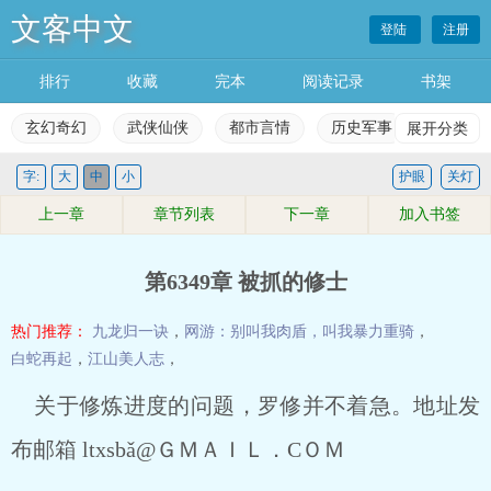
文客中文
登陆
注册
排行
收藏
完本
阅读记录
书架
玄幻奇幻
武侠仙侠
都市言情
历史军事
展开分类
科幻灵
字:
大
中
小
护眼
关灯
玄幻奇幻
武侠仙侠
都市言情
历史军事
上一章
章节列表
下一章
加入书签
科幻灵异
网游竞技
女生频道
完本小说
第6349章 被抓的修士
排行榜
收藏榜单
永久书架
阅读记录
热门推荐：
九龙归一诀
，
网游：别叫我肉盾，叫我暴力重骑
，
白蛇再起
，
江山美人志
，
关于修炼进度的问题，罗修并不着急。地址发
布邮箱 ltxsbǎ@ＧＭＡＩＬ．CＯＭ