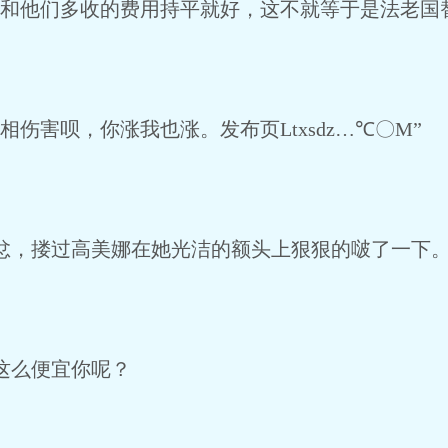
和他们多收的费用持平就好，这不就等于是法老国
伤害呗，你涨我也涨。发布页Ltxsdz…℃〇M”
，搂过高美娜在她光洁的额头上狠狠的啵了一下
这么便宜你呢？