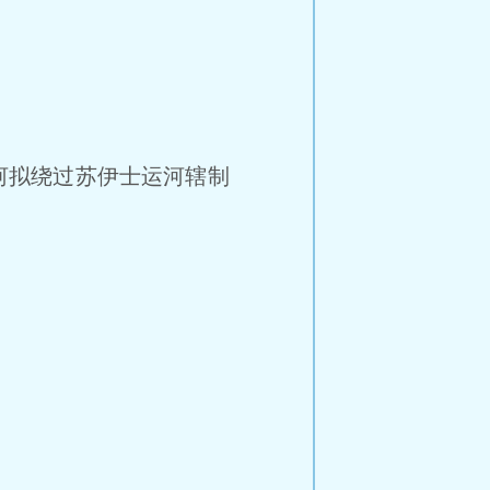
河拟绕过苏伊士运河辖制
？