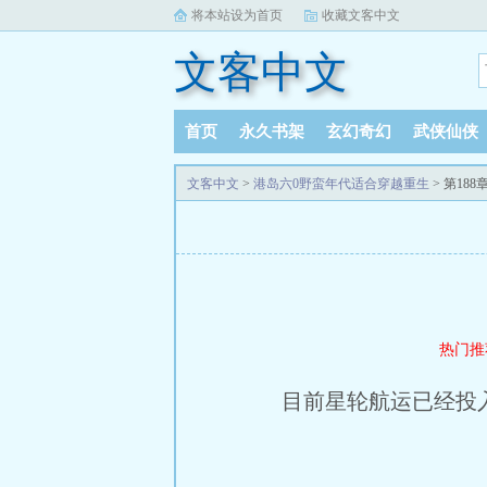
将本站设为首页
收藏文客中文
文客中文
首页
永久书架
玄幻奇幻
武侠仙侠
文客中文
>
港岛六0野蛮年代适合穿越重生
> 第18
热门推
目前星轮航运已经投入国