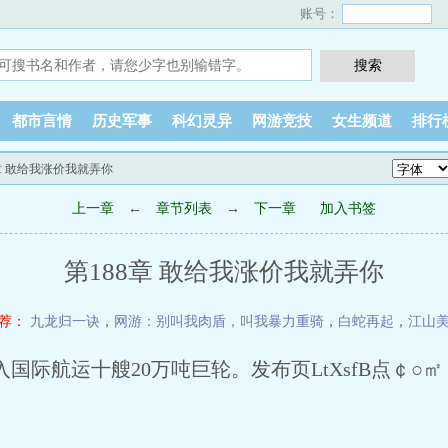
账号：
都市言情
历史军事
科幻灵异
网游竞技
女生频道
排行
8章 敢给我涨价我就弄你
上一章
←
章节列表
→
下一章
加入书签
第188章 敢给我涨价我就弄你
荐：
九龙归一诀
，
网游：别叫我肉盾，叫我暴力重骑
，
白蛇再起
，
江山
际航运十艘20万吨巨轮。发布页LtXsfB点￠○㎡