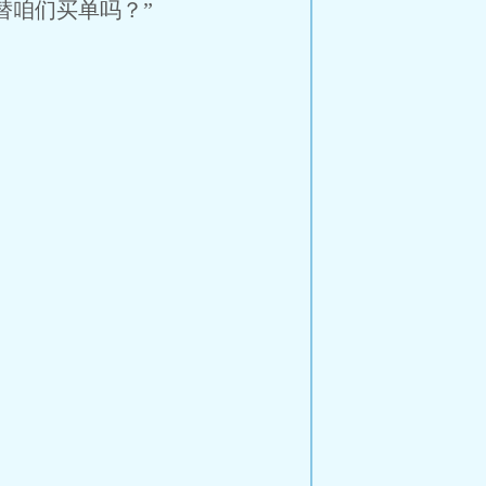
替咱们买单吗？”
。