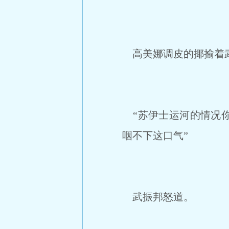
高美娜调皮的揶揄着
“苏伊士运河的情况你
咽不下这口气”
武振邦怒道。