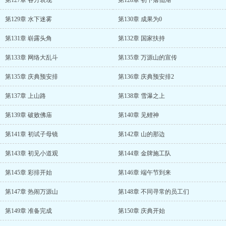
第127章 各方表现
第128章 初下落仙湖
第129章 水下迷雾
第130章 成果为0
第131章 崭露头角
第132章 国家扶持
第133章 网络大乱斗
第135章 万源山的宣传
第135章 庆典预安排
第136章 庆典预安排2
第137章 上山路
第138章 雪瀑之上
第139章 破败佛庙
第140章 见鲤神
第141章 初试子母镜
第142章 山的那边
第143章 初见小道观
第144章 金牌施工队
第145章 彩排开始
第146章 端午节到来
第147章 热闹万源山
第148章 不同寻常的员工们
第149章 准备完成
第150章 庆典开始