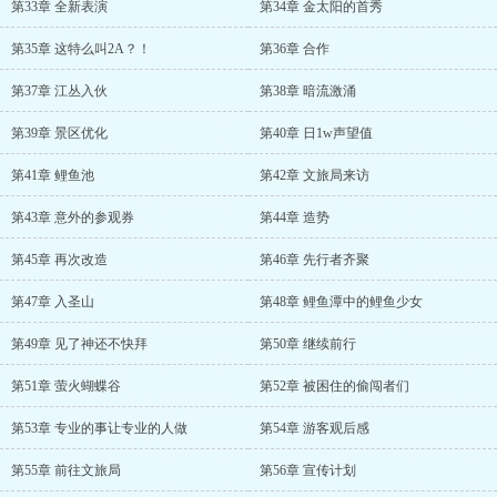
第33章 全新表演
第34章 金太阳的首秀
第35章 这特么叫2A？！
第36章 合作
第37章 江丛入伙
第38章 暗流激涌
第39章 景区优化
第40章 日1w声望值
第41章 鲤鱼池
第42章 文旅局来访
第43章 意外的参观券
第44章 造势
第45章 再次改造
第46章 先行者齐聚
第47章 入圣山
第48章 鲤鱼潭中的鲤鱼少女
第49章 见了神还不快拜
第50章 继续前行
第51章 萤火蝴蝶谷
第52章 被困住的偷闯者们
第53章 专业的事让专业的人做
第54章 游客观后感
第55章 前往文旅局
第56章 宣传计划