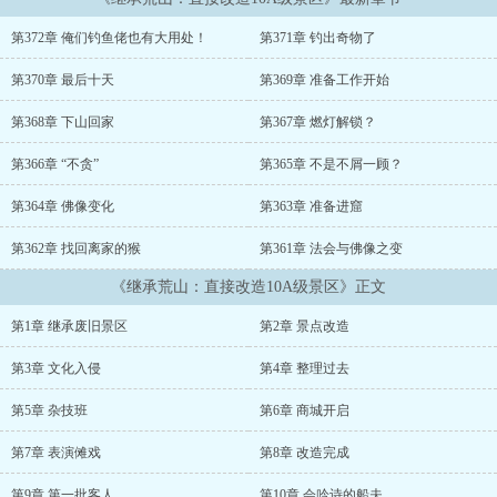
片名不见经传的小城，看着头顶的浮空岛懵了……你说这就是个景
区？...
第372章 俺们钓鱼佬也有大用处！
第371章 钓出奇物了
...
第370章 最后十天
第369章 准备工作开始
第368章 下山回家
第367章 燃灯解锁？
第366章 “不贪”
第365章 不是不屑一顾？
第364章 佛像变化
第363章 准备进窟
第362章 找回离家的猴
第361章 法会与佛像之变
《继承荒山：直接改造10A级景区》正文
第1章 继承废旧景区
第2章 景点改造
第3章 文化入侵
第4章 整理过去
第5章 杂技班
第6章 商城开启
第7章 表演傩戏
第8章 改造完成
第9章 第一批客人
第10章 会吟诗的船夫