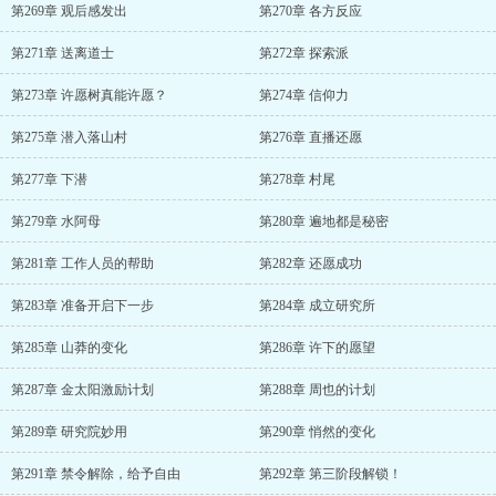
第269章 观后感发出
第270章 各方反应
第271章 送离道士
第272章 探索派
第273章 许愿树真能许愿？
第274章 信仰力
第275章 潜入落山村
第276章 直播还愿
第277章 下潜
第278章 村尾
第279章 水阿母
第280章 遍地都是秘密
第281章 工作人员的帮助
第282章 还愿成功
第283章 准备开启下一步
第284章 成立研究所
第285章 山莽的变化
第286章 许下的愿望
第287章 金太阳激励计划
第288章 周也的计划
第289章 研究院妙用
第290章 悄然的变化
第291章 禁令解除，给予自由
第292章 第三阶段解锁！