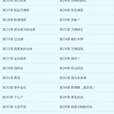
第245章 僧人前来
第246章 河神的赠礼
第247章 抵达万佛窟
第248章 初见佛窟
第249章 暗佛地狱
第250章 异象？
第251章 斩业者与恕业者
第252章 万佛林立
第253章 过去佛
第254章 燃灯木牌
第255章 因果来的太快
第256章 万佛庙现
第257章 金光镜界
第258章 烧掉？
第259章 诵经会
第260章 吃点好的
第261章 离庙
第262章 我为未来佛
第263章 掌中金箔
第264章 群佛舞，观音现！
第265章 下山了
第266章 黄毛的业
第267章 大悲宇宙
第268章 因果才刚刚开始