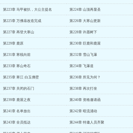
第223章 马甲被扒，大公主提名
第224章 山顶再显圣
第225章 万佛庙改造完成
第226章 大寒山更新
第227章 再登大寒山
第228章 许愿树下
第229章 鹿原
第230章 巨鹿和鹿屋
第231章 寒线向前
第232章 雪山飞瀑
第233章 寒山奇石
第234章 飞瀑道
第235章 寒江·白玉佛壁
第236章 所见为何？
第237章 关闭的石门
第238章 再次打坐
第239章 鹿屋之夜
第240章 资格邀请函
第241章 名单放出
第242章 暗流涌动
第243章 全员抵达
第244章 特邀人员齐聚