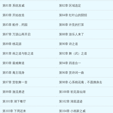
第81章 系统发威
第82章 区域选定
第83章 开始改造
第84章 红叶山的阴招
第85章 船停，闭园
第86章 许竞的打算
第87章 万源山再开启
第88章 游乐人来了
第89章 桃花源
第90章 诗之道
第91章 画之道与歌之道
第92章 舞（武）之道
第93章 最难舞道
第94章 四道合一
第95章 庵主现身
第96章 赏诗词一曲
第97章 赏歌舞一首
第98章 心系桃花庵，不愿拂身去
第99章 激流勇进
第100章 初见落仙湖
第101章 湖下餐厅
第102章 湖底遗迹
第103章 下周还来
第104章 小画家之威