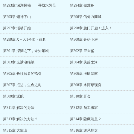
第293章 深湖探秘——寻找水阿母
第294章 做准备
第295章 鲤神下山
第296章 信仰力商城
第297章 活动开始
第298章 舱门开启！进入！
第299章 X－001号水下载具
第300章 开始下潜
第301章 深湖之下，未知领域
第302章 巨雷鲨
第303章 充满电继续
第304章 失落之河
第305章 长须智者的指引
第306章 潜艇暴露
第307章 抵达，生命之树
第308章 水阿母现身
第309章 返航
第310章 开会
第311章 解决的办法
第312章 员工搬家
第313章 解决的方法？
第314章 隐藏消息？
第315章 大靠山！
第316章 逆风翻盘