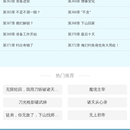
第363章 准备进窟
第364章 佛像变化
第365章 不是不屑一顾？
第366章 “不贪”
第367章 燃灯解锁？
第368章 下山回家
第369章 准备工作开始
第370章 最后十天
第371章 钓出奇物了
第372章 俺们钓鱼佬也有大用处！
热门推荐
无限轮回，我用刀斩破诸天万界
魔境主宰
刀光枪影啸武林
诸天从心录
徒弟，你无敌了，下山找师姐去吧
无上邪帝