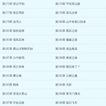
第175章 登山守则
第176章 平坦登山路
第177章 青石琴阶
第178章 茶马古驿
第179章 说书人
第180章 山中有善口技者
第181章 新的选择
第182章 重岩之路
第183章 强风石林
第184章 魔藤之路
第185章 爬山才刚刚开始
第186章 崖边栈道
第187章 云中邮局
第188章 勇者之路
第189章 死亡转角
第190章 要结束了？
第191章 攀云梯
第192章 云梯之趣
第193章 鹤来
第194章 天阶
第195章 登顶大寒山
第196章 寒天门佛光
第197章 开始兑换
第198章 落日飞车