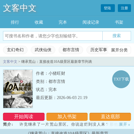
文客中文
登陆
注册
排行
收藏
完本
阅读记录
书架
玄幻奇幻
武侠仙侠
都市言情
历史军事
展开分类
科幻灵
文客中文
> 继承荒山：直接改造10A级景区最新章节列表
玄幻奇幻
武侠仙侠
都市言情
历史军事
作者：小猪旺财
科幻灵异
网游竞技
女生频道
完本小说
TXT下载
类别：都市言情
状态：完本
排行榜
收藏榜单
永久书架
阅读记录
最后更新：2026-06-03 21:19
开始阅读
加入书架
直达底部
简介:
许竞继承了一片荒山景区。你说这烂到没人来？那他就给这
展开
»
改造成10A级的！生灵神山，湖底遗迹，朝圣之地……无数人涌入这
《继承荒山：直接改造10A级景区》最新章节