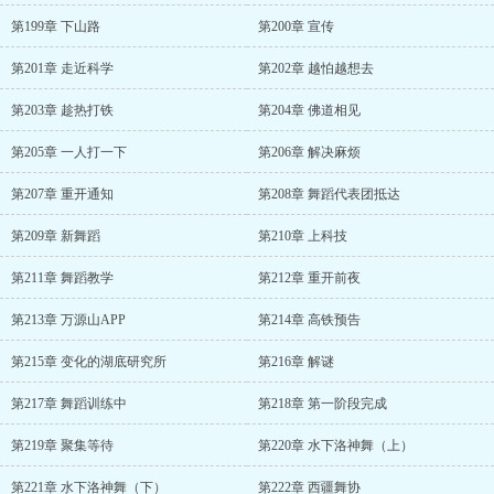
第199章 下山路
第200章 宣传
第201章 走近科学
第202章 越怕越想去
第203章 趁热打铁
第204章 佛道相见
第205章 一人打一下
第206章 解决麻烦
第207章 重开通知
第208章 舞蹈代表团抵达
第209章 新舞蹈
第210章 上科技
第211章 舞蹈教学
第212章 重开前夜
第213章 万源山APP
第214章 高铁预告
第215章 变化的湖底研究所
第216章 解谜
第217章 舞蹈训练中
第218章 第一阶段完成
第219章 聚集等待
第220章 水下洛神舞（上）
第221章 水下洛神舞（下）
第222章 西疆舞协