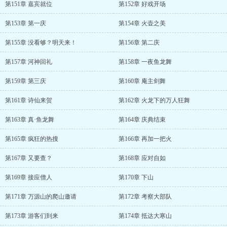
第151章 嘉宾就位
第152章 好戏开场
第153章 第一庆
第154章 火壶之美
第155章 没看够？明天来！
第156章 第二庆
第157章 河神回礼
第158章 一夜鱼龙舞
第159章 第三庆
第160章 庵主剑舞
第161章 诗仙来贺
第162章 火龙下的万人狂舞
第163章 真·鱼龙舞
第164章 庆典结束
第165章 疯狂的热搜
第166章 再加一把火
第167章 又要查？
第168章 应对自如
第169章 接应僧人
第170章 下山
第171章 万源山的爬山邀请
第172章 考察大部队
第173章 游客们到来
第174章 抵达大寒山