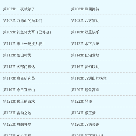
第105章 一夜就够了
第106章 峰回路转
第107章 万源山的员工们
第108章 八方震动
第109章 钓鱼佬大军（已修改）
第110章 双重快乐
第111章 来上一场接力赛！
第112章 水下八廊
第113章 落山村民
第114章 仙湖营地
第115章 各部门抵达
第116章 梦幻联动
第117章 疯狂研究员
第118章 万源山的挽救
第119章 今日宜登山
第120章 鲤鱼高跃
第121章 猴王的请求
第122章 登顶
第123章 雷劫之地
第124章 猴王梦
第125章 思想升华
第126章 万源传说