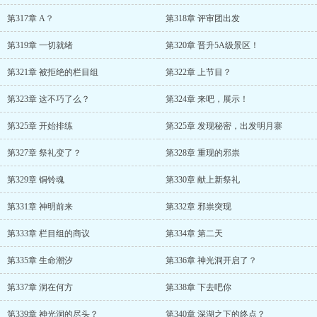
第317章 A？
第318章 评审团出发
第319章 一切就绪
第320章 晋升5A级景区！
第321章 被拒绝的栏目组
第322章 上节目？
第323章 这不巧了么？
第324章 来吧，展示！
第325章 开始排练
第325章 发现秘密，出发明月寨
第327章 祭礼变了？
第328章 重现的邪祟
第329章 铜铃魂
第330章 献上新祭礼
第331章 神明前来
第332章 邪祟突现
第333章 栏目组的商议
第334章 第二天
第335章 生命潮汐
第336章 神光洞开启了？
第337章 洞在何方
第338章 下去吧你
第339章 神光洞的尽头？
第340章 深湖之下的终点？