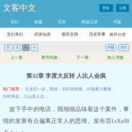
文客中文
登陆
注册
排行
收藏
完本
阅读记录
书架
玄幻奇幻
武侠仙侠
都市言情
历史军事
展开分类
科幻灵
字:
大
中
小
护眼
关灯
玄幻奇幻
武侠仙侠
都市言情
历史军事
上一章
章节列表
下一章
加入书签
科幻灵异
网游竞技
女生频道
完本小说
第32章 李度大反转 人比人会疯
排行榜
收藏榜单
永久书架
阅读记录
热门推荐：
九龙归一诀
，
网游：别叫我肉盾，叫我暴力重骑
，
白蛇再起
，
江山美人志
，
放下手中的电话，我细细品味着这个案件，事
情的发展有点偏离正常人的思维。发布页LtXsfB