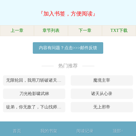
『加入书签，方便阅读』
上一章
章节列表
下一章
TXT下载
内容有问题？点击>>>邮件反馈
热门推荐
无限轮回，我用刀斩破诸天万界
魔境主宰
刀光枪影啸武林
诸天从心录
徒弟，你无敌了，下山找师姐去吧
无上邪帝
首页
我的书架
阅读记录
顶部↑