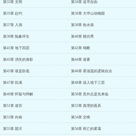
第33章 文明
第34章 追寻自由
第35章 赴约
第36章 大坪山动物园
第37章 入洞
第38章 热水袋
第39章 险象环生
第40章 模仿秀
第41章 地下四层
第42章 绳断
第43章 消失的身影
第44章 迷雾
第45章 谁是卧底
第46章 霍须遥的逻辑自洽
第47章 饥渴
第48章 误入地下三层
第49章 怀疑与辩解
第50章 意外总是先来临
第51章 迷宫
第52章 真理的面具
第53章 向南
第54章 交锋
第55章 团灭
第56章 死亡的雾霭