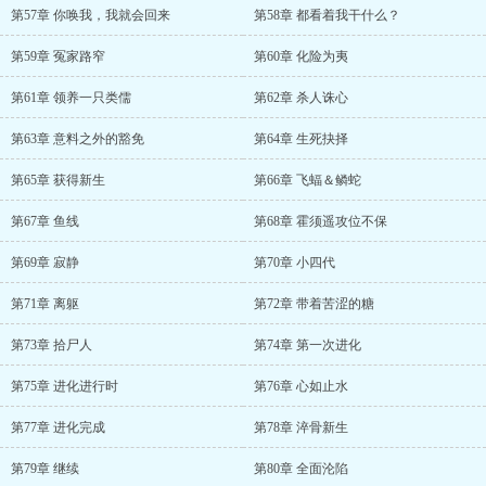
第57章 你唤我，我就会回来
第58章 都看着我干什么？
第59章 冤家路窄
第60章 化险为夷
第61章 领养一只类儒
第62章 杀人诛心
第63章 意料之外的豁免
第64章 生死抉择
第65章 获得新生
第66章 飞蝠＆鳞蛇
第67章 鱼线
第68章 霍须遥攻位不保
第69章 寂静
第70章 小四代
第71章 离躯
第72章 带着苦涩的糖
第73章 拾尸人
第74章 第一次进化
第75章 进化进行时
第76章 心如止水
第77章 进化完成
第78章 淬骨新生
第79章 继续
第80章 全面沦陷