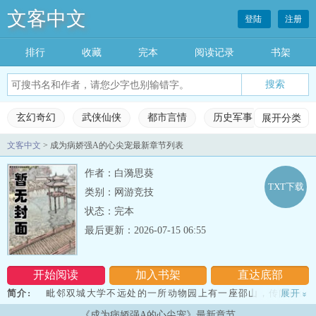
文客中文
登陆
注册
排行
收藏
完本
阅读记录
书架
玄幻奇幻
武侠仙侠
都市言情
历史军事
展开分类
科幻灵
文客中文
> 成为病娇强A的心尖宠最新章节列表
玄幻奇幻
武侠仙侠
都市言情
历史军事
作者：白漪思葵
科幻灵异
网游竞技
女生频道
完本小说
TXT下载
类别：网游竞技
状态：完本
排行榜
收藏榜单
永久书架
阅读记录
最后更新：2026-07-15 06:55
开始阅读
加入书架
直达底部
简介:
毗邻双城大学不远处的一所动物园上有一座邵山，传闻邵山
展开
»
上住着吃人的怪物。那天，刘之言看到了一则新闻:比他大两岁的大四
《成为病娇强A的心尖宠》最新章节