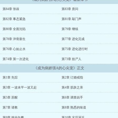
学长，也是他们学校出了名的校草——霍须遥，在邵山遇害了。可就
在新闻播报当天下午，他亲眼见到了霍须遥，他正活生生站在自己面
第84章 张叔
第83章 质问
前...﹉翻山越岭去往五色池，我呼唤他的名字，终于有一次，他迎着
山风奔向我。“怎么...
第82章 事态紧急
第81章 敲门声
...
第80章 全面沦陷
第79章 继续
第78章 淬骨新生
第77章 进化完成
第76章 心如止水
第75章 进化进行时
第74章 第一次进化
第73章 拾尸人
《成为病娇强A的心尖宠》正文
第1章 失踪
第2章 订婚戒指
第3章 一波未平一波又起
第4章 肌肤之亲
第5章 苏醒
第6章 调查凶手
第7章 请教
第8章 熟悉的味道
第9章 烛光午餐
第10章 灾厄逼近