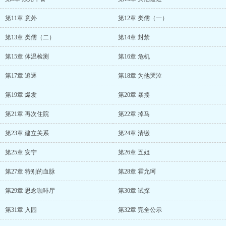
第11章 意外
第12章 类儒（一）
第13章 类儒（二）
第14章 封禁
第15章 体温检测
第16章 危机
第17章 追逐
第18章 为他哭泣
第19章 爆发
第20章 暴揍
第21章 再次住院
第22章 掉马
第23章 建立关系
第24章 清缴
第25章 安宁
第26章 五姐
第27章 特别的血脉
第28章 霍允珂
第29章 思念咖啡厅
第30章 试探
第31章 入园
第32章 完全公示