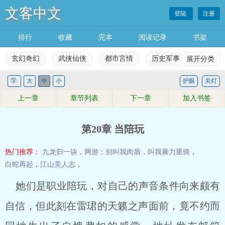
文客中文
登陆
注册
排行
收藏
完本
阅读记录
书架
玄幻奇幻
武侠仙侠
都市言情
历史军事
展开分类
科幻灵
字:
大
中
小
护眼
关灯
玄幻奇幻
武侠仙侠
都市言情
历史军事
上一章
章节列表
下一章
加入书签
科幻灵异
网游竞技
女生频道
完本小说
第20章 当陪玩
排行榜
收藏榜单
永久书架
阅读记录
热门推荐：
九龙归一诀
，
网游：别叫我肉盾，叫我暴力重骑
，
白蛇再起
，
江山美人志
，
她们是职业陪玩，对自己的声音条件向来颇有
自信，但此刻在雷珺的天籁之声面前，竟不约而