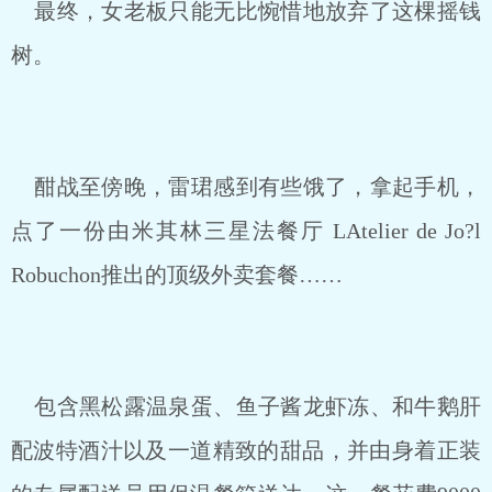
最终，女老板只能无比惋惜地放弃了这棵摇钱
树。
酣战至傍晚，雷珺感到有些饿了，拿起手机，
点了一份由米其林三星法餐厅 LAtelier de Jo?l
Robuchon推出的顶级外卖套餐……
包含黑松露温泉蛋、鱼子酱龙虾冻、和牛鹅肝
配波特酒汁以及一道精致的甜品，并由身着正装