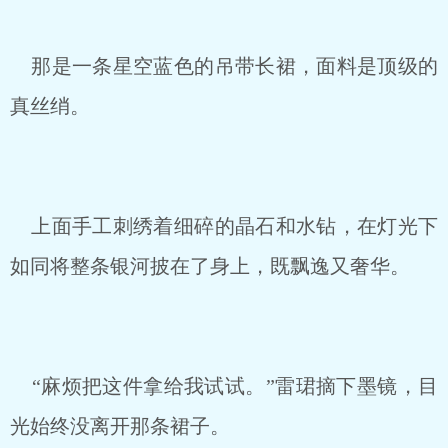
那是一条星空蓝色的吊带长裙，面料是顶级的
真丝绡。
上面手工刺绣着细碎的晶石和水钻，在灯光下
如同将整条银河披在了身上，既飘逸又奢华。
“麻烦把这件拿给我试试。”雷珺摘下墨镜，目
光始终没离开那条裙子。