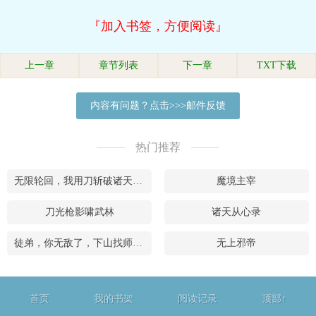
『加入书签，方便阅读』
上一章
章节列表
下一章
TXT下载
内容有问题？点击>>>邮件反馈
热门推荐
无限轮回，我用刀斩破诸天万界
魔境主宰
刀光枪影啸武林
诸天从心录
徒弟，你无敌了，下山找师姐去吧
无上邪帝
首页
我的书架
阅读记录
顶部↑