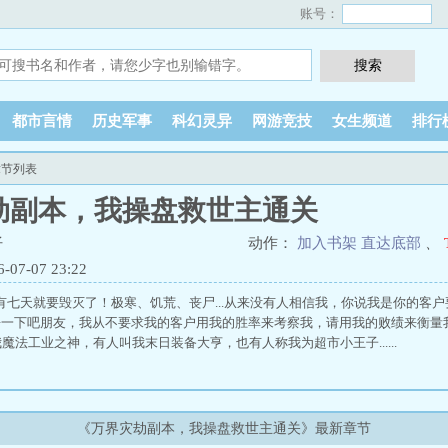
账号：
都市言情
历史军事
科幻灵异
网游竞技
女生频道
排行
章节列表
劫副本，我操盘救世主通关
仔
动作：
加入书架
直达底部
、
7-07 23:22
七天就要毁灭了！极寒、饥荒、丧尸...从来没有人相信我，你说我是你的客
冷静一下吧朋友，我从不要求我的客户用我的胜率来考察我，请用我的败绩来衡量
魔法工业之神，有人叫我末日装备大亨，也有人称我为超市小王子......
《万界灾劫副本，我操盘救世主通关》最新章节