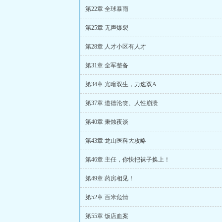
第22章 全球暴雨
第25章 无声爆裂
第28章 人才小区有人才
第31章 全军整备
第34章 光暗双生，力速双A
第37章 道德沦丧、人性崩溃
第40章 秉烛夜谈
第43章 龙山医科大攻略
第46章 主任，你快把袜子换上！
第49章 药房相见！
第52章 百米危情
第55章 饭店血案