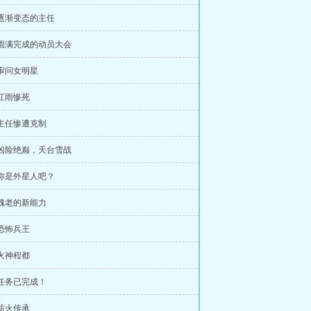
 逐渐变态的主任
 圆满完成的动员大会
 审问女明星
 江雨惨死
 主任惨遭克制
 凶险绝巅，天台雪战
 你是外星人吧？
 魏老的新能力
 恐怖兵王
 火神程都
 任务已完成！
 薪火传承