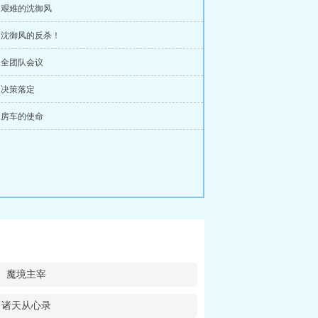
章 艰难的沈御风
章 沈御风的反杀！
章 全团队会议
章 决策落定
章 房车的使命
魔境主宰
诸天从心录