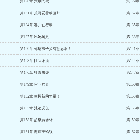
第128章 大刑伺候！
第129
第131章 瓜哥爱看动画片
第132
第134章 客户在行动
第135
第137章 吃饱喝足
第138
第140章 你这袜子挺有意思啊！
第141
第143章 团队矛盾
第144
第146章 师青来袭！
第147
第149章 审问师青
第150
第152章 掌握新的力量！
第153
第155章 池边调侃
第156
第158章 超级转转转
第159
第161章 魔窟天谕观
第162