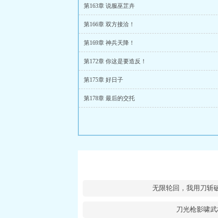
第163章 说服巫芷卉
第166章 双方接洽！
第169章 神兵天降！
第172章 你这是要造反！
第175章 好日子
第178章 最后的交托
无限轮回，我用刀斩
刀光枪影啸武