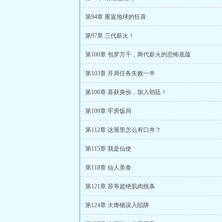
第94章 重返地球的狂喜
第97章 三代薪火！
第100章 包罗万千，两代薪火的恐怖底蕴
第103章 开局任务失败一半
第106章 喜获身份，加入朝廷！
第109章 牢房饭局
第112章 这屋里怎么有口井？
第115章 我是仙使
第118章 仙人美食
第121章 苏爷超绝肌肉线条
第124章 大馋猪误入陷阱