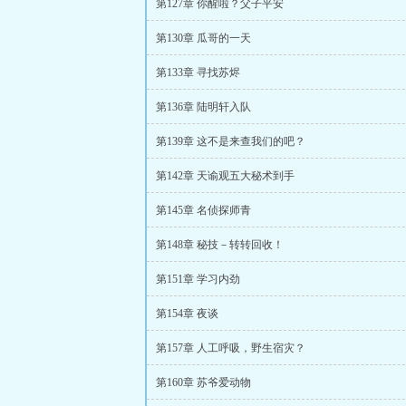
第127章 你醒啦？父子平安
第130章 瓜哥的一天
第133章 寻找苏烬
第136章 陆明轩入队
第139章 这不是来查我们的吧？
第142章 天谕观五大秘术到手
第145章 名侦探师青
第148章 秘技－转转回收！
第151章 学习内劲
第154章 夜谈
第157章 人工呼吸，野生宿灾？
第160章 苏爷爱动物