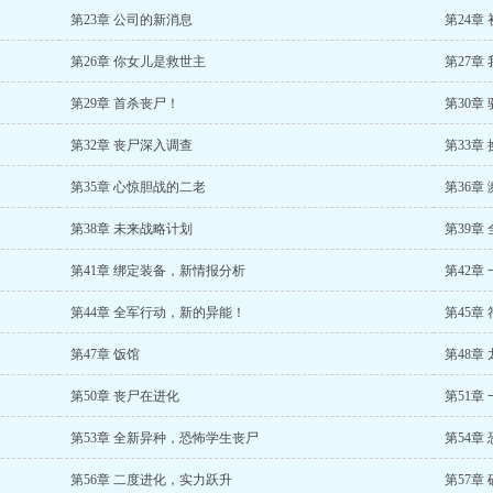
第23章 公司的新消息
第24章
第26章 你女儿是救世主
第27章
第29章 首杀丧尸！
第30章
第32章 丧尸深入调查
第33章
第35章 心惊胆战的二老
第36章
第38章 未来战略计划
第39章
第41章 绑定装备，新情报分析
第42章
第44章 全军行动，新的异能！
第45章
第47章 饭馆
第48章
第50章 丧尸在进化
第51章
第53章 全新异种，恐怖学生丧尸
第54章
第56章 二度进化，实力跃升
第57章