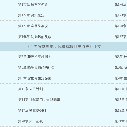
第177章 房车的使命
第176
第174章 决策落定
第173
第171章 全团队会议
第170
第168章 沈御风的反杀！
第167
《万界灾劫副本，我操盘救世主通关》正文
第2章 我没想穿越啊！
第3章 
第5章 陌生又熟悉的社会
第6章 
第8章 异世界生活探索
第9章 
第11章 末日计划
第12章
第14章 神秘部门，心理博弈
第15章
第17章 扮猪吃饲料
第18章
第20章 末日前夜
第21章