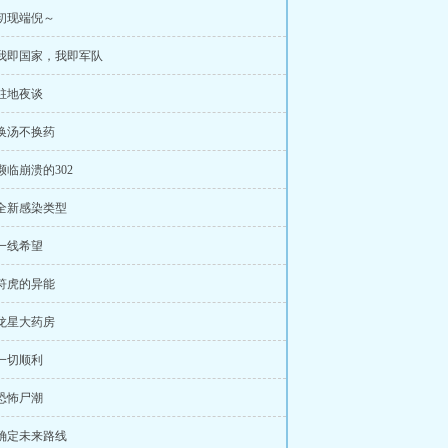
 初现端倪～
 我即国家，我即军队
 驻地夜谈
 换汤不换药
 濒临崩溃的302
 全新感染类型
 一线希望
 符虎的异能
 龙星大药房
 一切顺利
 恐怖尸潮
 确定未来路线