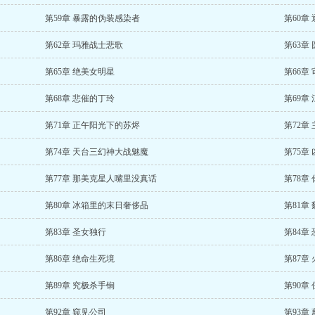
第59章 暴露的伪装感染者
第60章
第62章 玛雅战士悲歌
第63章
第65章 绝美女明星
第66章
第68章 悲催的丁玲
第69章
第71章 正午阳光下的苏烬
第72章
第74章 天台三幻神大战魅魔
第75章
第77章 那美克星人嘴里没真话
第78章
第80章 冰箱里的末日奢侈品
第81章
第83章 圣女独行
第84章
第86章 绝命生死境
第87章
第89章 究极杀手锏
第90章
第92章 窥见公司
第93章