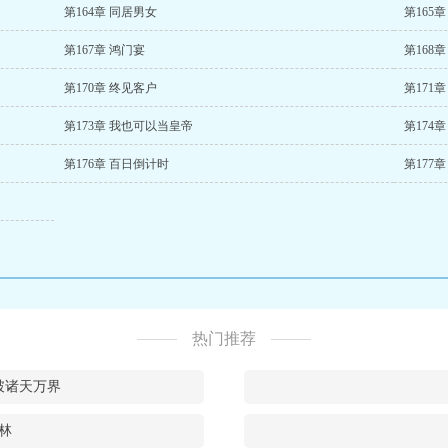
第164章 同居男女
第165
第167章 鸿门宴
第168
第170章 终见客户
第171
第173章 我也可以当皇帝
第174
第176章 百日倒计时
第177
热门推荐
破诸天万界
林