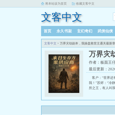
将本站设为首页
收藏文客中文
文客中文
首页
永久书架
玄幻奇幻
武侠仙侠
文客中文
> 万界灾劫副本，我操盘救世主通关最新
万界灾
作者：板面王
最后更新：2026-0
客户：“世界还有
我！”苏烬：“
所之王，有人叫我