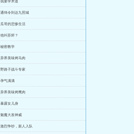
章 我要学术道
章 通缉令到达九照城
章 瓜哥的悲惨生活
章 他叫苏烬？
章 秘密教学
章 异界美味烤马肉
章 野路子战斗专家
章 孕气满满
章 异界美味烤鹰肉
章 暴露女儿身
章 魅魔大发神威
章 激烈争吵，新人入队