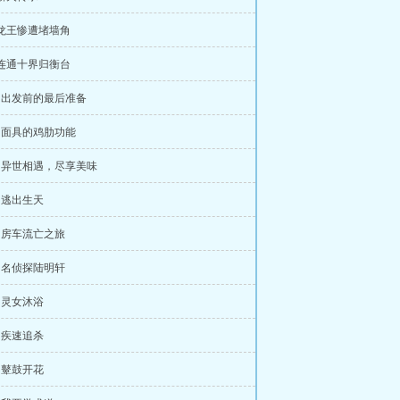
 龙王惨遭堵墙角
 连通十界归衡台
章 出发前的最后准备
章 面具的鸡肋功能
章 异世相遇，尽享美味
章 逃出生天
章 房车流亡之旅
章 名侦探陆明轩
章 灵女沐浴
章 疾速追杀
章 鼙鼓开花