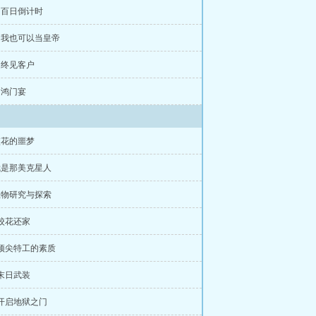
章 百日倒计时
章 我也可以当皇帝
章 终见客户
章 鸿门宴
校花的噩梦
我是那美克星人
生物研究与探索
 校花还家
 顶尖特工的素质
 末日武装
 开启地狱之门