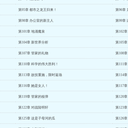
第95章 都市之龙王归来！
第96章
第98章 办公室的新主人
第99章
第101章 地涌魔泉
第102
第104章 新世界分析
第105
第107章 管家的礼物
第108
第110章 科学的伟大胜利！
第111
第113章 故技重施，限时返场
第114
第116章 她是女人！
第117
第119章 管家的核弹
第120
第122章 对战陆明轩
第123
第125章 这是子母河的瓜
第126