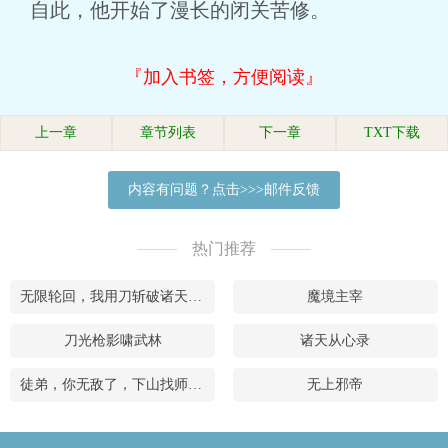
自此，他开始了漫长的闭关苦修。
『加入书签，方便阅读』
上一章
章节列表
下一章
TXT下载
内容有问题？点击>>>邮件反馈
热门推荐
无限轮回，我用刀斩破诸天万界
魔境主宰
刀光枪影啸武林
诸天从心录
徒弟，你无敌了，下山找师姐去吧
无上邪帝