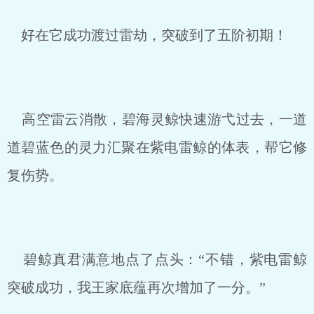
好在它成功渡过雷劫，突破到了五阶初期！
高空雷云消散，碧海灵鲸快速游弋过去，一道
道碧蓝色的灵力汇聚在紫电雷鲸的体表，帮它修
复伤势。
碧鲸真君满意地点了点头：“不错，紫电雷鲸
突破成功，我王家底蕴再次增加了一分。”