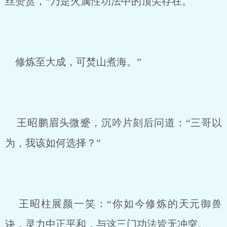
丝赞赏，“乃是火属性功法中的顶尖存在。
修炼至大成，可焚山煮海。”
王昭鹏眉头微蹙，沉吟片刻后问道：“三哥以
为，我该如何选择？”
王昭柱展颜一笑：“你如今修炼的天元御兽
诀，灵力中正平和，与这三门功法皆无冲突。