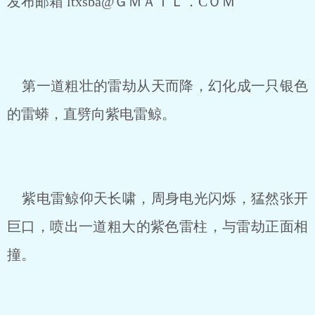
发布邮箱 ltxsbǎ@ＧＭＡＩＬ．CＯＭ
第一道粗壮的雷劫从天而降，幻化成一只银色
的雷蟒，直劈向紫电雷鲸。
紫电雷鲸仰天长啸，周身电光闪烁，猛然张开
巨口，喷出一道粗大的紫色雷柱，与雷劫正面相
撞。