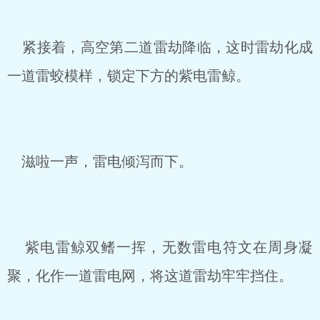
紧接着，高空第二道雷劫降临，这时雷劫化成
一道雷蛟模样，锁定下方的紫电雷鲸。
滋啦一声，雷电倾泻而下。
紫电雷鲸双鳍一挥，无数雷电符文在周身凝
聚，化作一道雷电网，将这道雷劫牢牢挡住。