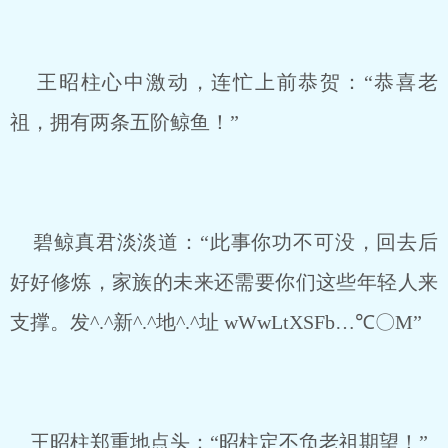
王昭柱心中激动，连忙上前恭贺：“恭喜老
祖，拥有两条五阶鲸鱼！”
碧鲸真君淡淡道：“此事你功不可没，回去后
好好修炼，家族的未来还需要你们这些年轻人来
支撑。发^.^新^.^地^.^址 wWwLtXSFb…℃〇M”
王昭柱郑重地点头：“昭柱定不负老祖期望！”