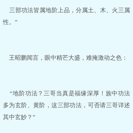
三部功法皆属地阶上品，分属土、木、火三属
性。”
王昭鹏闻言，眼中精芒大盛，难掩激动之色：
“地阶功法？三哥当真是福缘深厚！族中功法
多为玄阶、黄阶，这三部功法，可否请三哥详述
其中玄妙？”