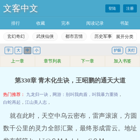
文客中文
登陆
注册
排行
收藏
完本
阅读记录
书架
玄幻奇幻
武侠仙侠
都市言情
历史军事
展开分类
科幻灵
字:
大
中
小
护眼
关灯
玄幻奇幻
武侠仙侠
都市言情
历史军事
上一章
章节列表
下一章
加入书签
科幻灵异
网游竞技
女生频道
完本小说
第330章 青木化生诀，王昭鹏的通天大道
排行榜
收藏榜单
永久书架
阅读记录
热门推荐：
九龙归一诀
，
网游：别叫我肉盾，叫我暴力重骑
，
白蛇再起
，
江山美人志
，
就在此时，天空中乌云密布，雷声滚滚，方圆
数千公里的灵力全部汇聚，最终形成雷云。地址