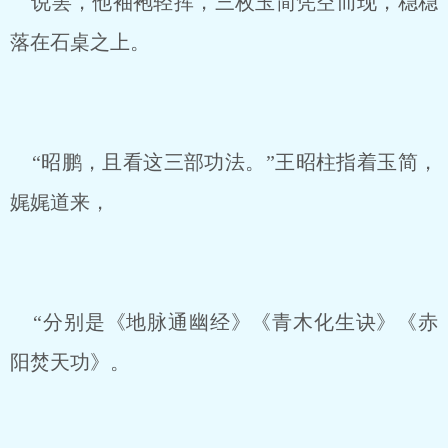
说罢，他袖袍轻挥，三枚玉简凭空而现，稳稳
落在石桌之上。
“昭鹏，且看这三部功法。”王昭柱指着玉简，
娓娓道来，
“分别是《地脉通幽经》《青木化生诀》《赤
阳焚天功》。