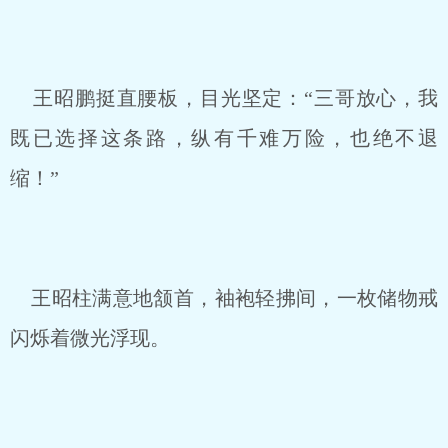
王昭鹏挺直腰板，目光坚定：“三哥放心，我
既已选择这条路，纵有千难万险，也绝不退
缩！”
王昭柱满意地颔首，袖袍轻拂间，一枚储物戒
闪烁着微光浮现。