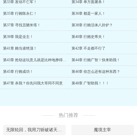
第33章 发动不亡军！
第34章 单方面屠杀！
第35章 行贿陈永仁！
第36章 都是一家人！
第37章 寻找丑陋米塔！
第38章 行贿活体八卦炉？
第39章 我是业主！
第40章 行贿史蒂夫！
第41章 贿当凌绝顶！
第42章 不走都不行了
第43章 抢劫这玩意儿就是比种地挣得多啊
第44章 行贿广智！快来助我！
第45章 行贿成功！
第46章 你怎么还有这种东西？
第47章 杀我？你先问我大哥同不同意
第48章 广智助我！！！
热门推荐
无限轮回，我用刀斩破诸天万界
魔境主宰