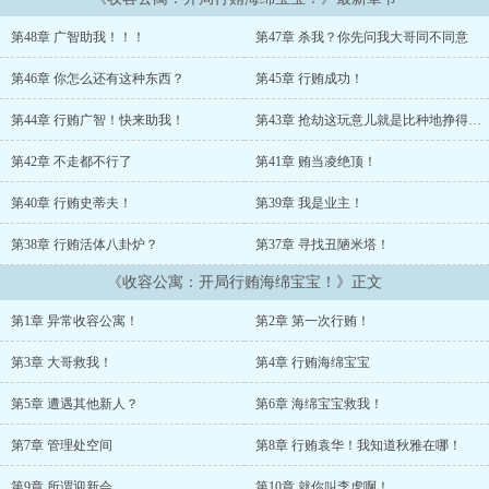
也许是单纯可爱的海绵宝宝，也可能是长腿大姐姐荷光者！但不要轻
易打开任何一扇房门！这里没有纯洁无邪的收容物！林厌却觉醒了善
第48章 广智助我！！！
第47章 杀我？你先问我大哥同不同意
于行贿系统！能够看到每一个房间内的收容物和行贿任务！人人皆有
弱点，只要你行贿得当...
第46章 你怎么还有这种东西？
第45章 行贿成功！
...
第44章 行贿广智！快来助我！
第43章 抢劫这玩意儿就是比种地挣得多啊
第42章 不走都不行了
第41章 贿当凌绝顶！
第40章 行贿史蒂夫！
第39章 我是业主！
第38章 行贿活体八卦炉？
第37章 寻找丑陋米塔！
《收容公寓：开局行贿海绵宝宝！》正文
第1章 异常收容公寓！
第2章 第一次行贿！
第3章 大哥救我！
第4章 行贿海绵宝宝
第5章 遭遇其他新人？
第6章 海绵宝宝救我！
第7章 管理处空间
第8章 行贿袁华！我知道秋雅在哪！
第9章 所谓迎新会
第10章 就你叫李虎啊！