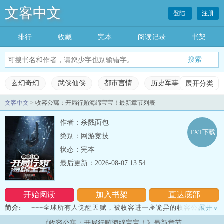
文客中文
登陆
注册
排行
收藏
完本
阅读记录
书架
玄幻奇幻
武侠仙侠
都市言情
历史军事
展开分类
科幻灵
文客中文
> 收容公寓：开局行贿海绵宝宝！最新章节列表
玄幻奇幻
武侠仙侠
都市言情
历史军事
作者：杀戮面包
科幻灵异
网游竞技
女生频道
完本小说
TXT下载
类别：网游竞技
状态：完本
排行榜
收藏榜单
永久书架
阅读记录
最后更新：2026-08-07 13:54
开始阅读
加入书架
直达底部
简介:
+++全球所有人觉醒天赋，被收容进一座诡异的收容公寓中！
展开
»
大家都要在这座无限公寓中艰难求生！为自己赎清收容费！你的隔壁
《收容公寓：开局行贿海绵宝宝！》最新章节