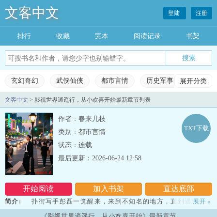
文客中文
登陆
注册
排行
收藏
完本
阅读记录
书架
玄幻奇幻
武侠仙侠
都市言情
历史军事
展开分类
科幻灵
文客中文
> 影视世界逍遥行，从小欢喜开始最新章节列表
玄幻奇幻
武侠仙侠
都市言情
历史军事
作者：春来几枝
科幻灵异
网游竞技
女生频道
完本小说
TXT下载
类别：都市言情
状态：连载
排行榜
收藏榜单
永久书架
阅读记录
最后更新：2026-06-24 12:58
开始阅读
加入书架
直达底部
简介:
扑街写手彭磊一觉醒来，来到不知名的地方，直到遇到对门
展开
»
出门的美女邻居，才知这是小欢喜世界。金手指也瞬间激活。本来以
《影视世界逍遥行，从小欢喜开始》最新章节