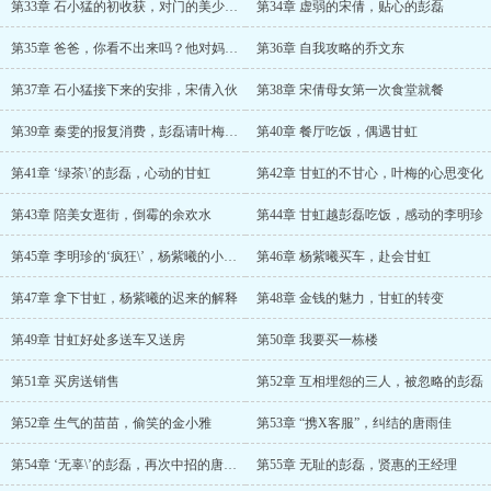
第33章 石小猛的初收获，对门的美少妇邻居
第34章 虚弱的宋倩，贴心的彭磊
第35章 爸爸，你看不出来吗？他对妈妈有意思！
第36章 自我攻略的乔文东
第37章 石小猛接下来的安排，宋倩入伙
第38章 宋倩母女第一次食堂就餐
第39章 秦雯的报复消费，彭磊请叶梅吃饭
第40章 餐厅吃饭，偶遇甘虹
第41章 ‘绿茶\’的彭磊，心动的甘虹
第42章 甘虹的不甘心，叶梅的心思变化
第43章 陪美女逛街，倒霉的余欢水
第44章 甘虹越彭磊吃饭，感动的李明珍
第45章 李明珍的‘疯狂\’，杨紫曦的小心思
第46章 杨紫曦买车，赴会甘虹
第47章 拿下甘虹，杨紫曦的迟来的解释
第48章 金钱的魅力，甘虹的转变
第49章 甘虹好处多送车又送房
第50章 我要买一栋楼
第51章 买房送销售
第52章 互相埋怨的三人，被忽略的彭磊
第52章 生气的苗苗，偷笑的金小雅
第53章 “携X客服”，纠结的唐雨佳
第54章 ‘无辜\’的彭磊，再次中招的唐雨佳
第55章 无耻的彭磊，贤惠的王经理