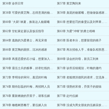
第56章 诊所日常
第57章 黄芷陶到来
第58章 可爱的黄芷陶，志得意满的杨紫曦
第59章 臭屁的杨紫曦，想做做饭感谢地林夏
第60章 ‘大厨\’林夏，换装达人杨紫曦
第61章 想要惩罚的秦雯以及刘苹果，甘虹邀约
第62章 甘虹家赴宴以及饭后指导
第63章 为爱“冲锋”的勇士程峰
第64章 逃跑的为爱勇士，再见宋倩
第65章 医者本分，想要留宿的桃子
第66章 黄芷陶的困扰，沈冰的感谢
第67章 再次招收人手，准备队程胜恩出手
第68章 再度恋爱的石小猛，想要加入大家庭的黄芷陶
第69章 误会的刘母，新员工到来
第70章 退伍士兵的糗事，好牵红线的王主任
第71章 诊所后续规划，叶梅的邀约
第72章 李明珍的审问，羞涩的叶梅
第73章 老狐狸洪德民的请求，交流身份搞定
第74章 期待彭磊的叶梅，再招聘人员
第75章 强势的宋倩，乔英子的烦恼
第76章 重新燃烧的乔英子，请客伍媚
第77章 赴约伍媚
第78章 橄榄树西餐厅，要伍媚入伙
第79章 没成为男女朋友的伍媚吴狄，烧烤店订餐