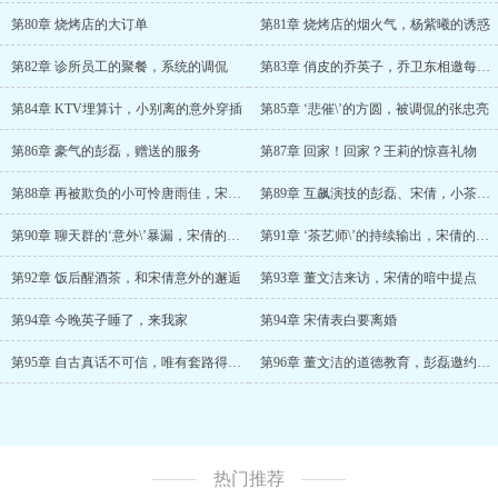
第80章 烧烤店的大订单
第81章 烧烤店的烟火气，杨紫曦的诱惑
第82章 诊所员工的聚餐，系统的调侃
第83章 俏皮的乔英子，乔卫东相邀每周一歌
第84章 KTV埋算计，小别离的意外穿插
第85章 ‘悲催\’的方圆，被调侃的张忠亮
第86章 豪气的彭磊，赠送的服务
第87章 回家！回家？王莉的惊喜礼物
第88章 再被欺负的小可怜唐雨佳，宋倩来访
第89章 互飙演技的彭磊、宋倩，小茶艺师初次表演
第90章 聊天群的‘意外\’暴漏，宋倩的邀请
第91章 ‘茶艺师\’的持续输出，宋倩的心思转变
第92章 饭后醒酒茶，和宋倩意外的邂逅
第93章 董文洁来访，宋倩的暗中提点
第94章 今晚英子睡了，来我家
第94章 宋倩表白要离婚
第95章 自古真话不可信，唯有套路得人心
第96章 董文洁的道德教育，彭磊邀约董文洁
热门推荐