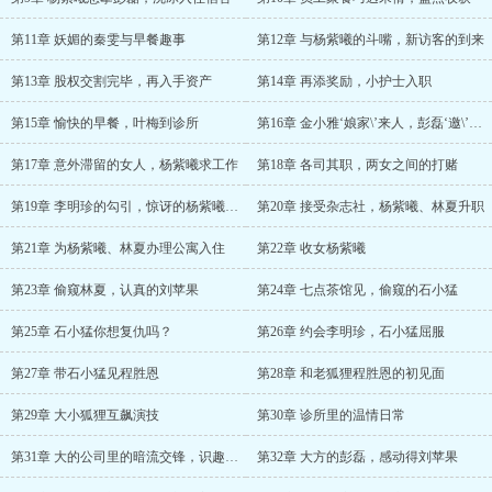
第11章 妖媚的秦雯与早餐趣事
第12章 与杨紫曦的斗嘴，新访客的到来
第13章 股权交割完毕，再入手资产
第14章 再添奖励，小护士入职
第15章 愉快的早餐，叶梅到诊所
第16章 金小雅‘娘家\’来人，彭磊‘邀\’叶梅
第17章 意外滞留的女人，杨紫曦求工作
第18章 各司其职，两女之间的打赌
第19章 李明珍的勾引，惊讶的杨紫曦和林夏
第20章 接受杂志社，杨紫曦、林夏升职
第21章 为杨紫曦、林夏办理公寓入住
第22章 收女杨紫曦
第23章 偷窥林夏，认真的刘苹果
第24章 七点茶馆见，偷窥的石小猛
第25章 石小猛你想复仇吗？
第26章 约会李明珍，石小猛屈服
第27章 带石小猛见程胜恩
第28章 和老狐狸程胜恩的初见面
第29章 大小狐狸互飙演技
第30章 诊所里的温情日常
第31章 大的公司里的暗流交锋，识趣的刘父刘母
第32章 大方的彭磊，感动得刘苹果