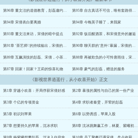
为是单一世界，没想到通过系统介绍，这是影视综合世界。彭磊瞬间
兴奋起来，各位美女姐姐、妹妹、阿姨我彭磊来了。暂定等岁月》...
第96章 董文洁的道德教育，彭磊邀约董文洁
第95章 自古真话不可信，唯有套路得人心
...
第94章 宋倩表白要离婚
第94章 今晚英子睡了，来我家
第93章 董文洁来访，宋倩的暗中提点
第92章 饭后醒酒茶，和宋倩意外的邂逅
第91章 ‘茶艺师\’的持续输出，宋倩的心思转变
第90章 聊天群的‘意外\’暴漏，宋倩的邀请
第89章 互飙演技的彭磊、宋倩，小茶艺师初次表演
第88章 再被欺负的小可怜唐雨佳，宋倩来访
第87章 回家！回家？王莉的惊喜礼物
第86章 豪气的彭磊，赠送的服务
《影视世界逍遥行，从小欢喜开始》正文
第1章 穿越小欢喜：开局俘获宋倩好感
第2章 暴涨的属性与自己的第一份产业
第3章 个亿的专项资金
第4章 求职者秦雯，开荤的彭磊
第5章 初识刘苹果
第6章 以势诱惑，苹果入股
第7章 想要持久的苹果，沈冰求职
第8章 沈冰跳舞赢工作，林夏、紫曦初相识
第9章 杨紫曦想攀彭磊，沈冰入住宿舍
第10章 员工聚餐巧遇宋倩，盘点收获