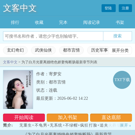
文客中文
登陆
注册
排行
收藏
完本
阅读记录
书架
玄幻奇幻
武侠仙侠
都市言情
历史军事
展开分类
科幻灵
文客中文
> 为了白月光要离婚绝色娇妻悔断肠最新章节列表
玄幻奇幻
武侠仙侠
都市言情
历史军事
作者：寄梦安
科幻灵异
网游竞技
女生频道
完本小说
TXT下载
类别：都市言情
状态：连载
排行榜
收藏榜单
永久书架
阅读记录
最后更新：2026-06-02 14:22
开始阅读
加入书架
直达底部
简介:
无重生+不龟男+无系统+不绿帽+疯狂打脸+追夫火葬场+疯狂
展开
»
打脸江宸是怎么也没想到？自己的老婆会跟自己提离婚。凌清雪：“老
《为了白月光要离婚绝色娇妻悔断肠》最新章节