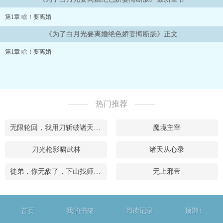
公，为了陆川哥，我们假离婚吧！”江宸“好!”凌清雪：“老公回家
吧！”江宸：“滚”你要死了是吧！白月光，那我送你上路！江宸：“沁
第1章 啥！要离婚
瑶”！你干嘛！不要啊！我可以是有老婆的人。边沁瑶：“别装了，你
已经离婚...
《为了白月光要离婚绝色娇妻悔断肠》正文
...
第1章 啥！要离婚
热门推荐
无限轮回，我用刀斩破诸天万界
魔境主宰
刀光枪影啸武林
诸天从心录
徒弟，你无敌了，下山找师姐去吧
无上邪帝
首页
我的书架
阅读记录
顶部↑