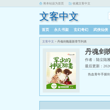
将本站设为首页
收藏文客中文
文客中文
首页
永久书架
玄幻奇幻
武侠仙侠
文客中文
> 丹魂剑魄最新章节列表
丹魂剑
作者：陆尘陆
最后更新：2026-0
热血青年手握剑法