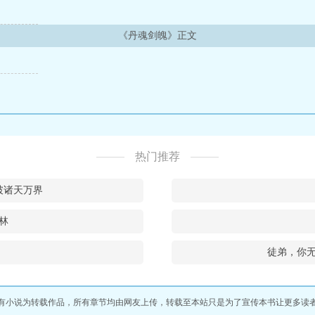
《丹魂剑魄》正文
热门推荐
破诸天万界
林
徒弟，你
有小说为转载作品，所有章节均由网友上传，转载至本站只是为了宣传本书让更多读