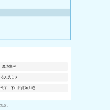
魔境主宰
诸天从心录
无敌了，下山找师姐去吧
者欣赏。