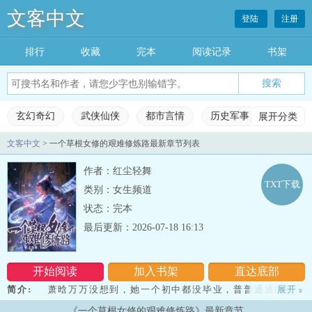
文客中文
登陆
注册
排行
收藏
完本
阅读记录
书架
玄幻奇幻
武侠仙侠
都市言情
历史军事
展开分类
科幻灵
文客中文
> 一个草根女修的艰难修炼路最新章节列表
玄幻奇幻
武侠仙侠
都市言情
历史军事
作者：红尘轻舞
科幻灵异
网游竞技
女生频道
完本小说
TXT下载
类别：女生频道
状态：完本
排行榜
收藏榜单
永久书架
阅读记录
最后更新：2026-07-18 16:13
开始阅读
加入书架
直达底部
简介:
萧晗万万没想到，她一个初中都没毕业，普普通通的打工
展开
»
妹，竟然也有穿越的一天。穿越就穿越吧，可她一没空间系统，二没
《一个草根女修的艰难修炼路》最新章节