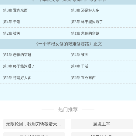
可用的金手指，完全没有任何的穿越福利和礼包。没有就没有吧，可
别人都是魂穿，一过去就能融入进当地社会，她却偏偏是身穿，语言
第6章 置办东西
第5章 还是好人多
不通，文字不识，这叫她怎么活？好不容易生存下来了，又发现自己
竟然有灵根，可以修炼。为了...
第4章 干活
第3章 终于能沟通了
...
第2章 被关
第1章 悲催的穿越
《一个草根女修的艰难修炼路》正文
第1章 悲催的穿越
第2章 被关
第3章 终于能沟通了
第4章 干活
第5章 还是好人多
第6章 置办东西
热门推荐
无限轮回，我用刀斩破诸天万界
魔境主宰