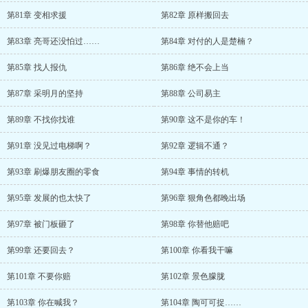
第81章 变相求援
第82章 原样搬回去
第83章 亮哥还没怕过……
第84章 对付的人是楚楠？
第85章 找人报仇
第86章 绝不会上当
第87章 采明月的坚持
第88章 公司易主
第89章 不找你找谁
第90章 这不是你的车！
第91章 没见过电梯啊？
第92章 逻辑不通？
第93章 刷爆朋友圈的零食
第94章 事情的转机
第95章 发展的也太快了
第96章 狠角色都晚出场
第97章 被门板砸了
第98章 你替他赔吧
第99章 还要回去？
第100章 你看我干嘛
第101章 不要你赔
第102章 景色朦胧
第103章 你在喊我？
第104章 陶可可捉……