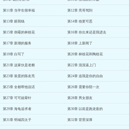
第11章 当学生很幸福
第12章 亮哥驾到
第13章 赔我钱
第14章 他更可恶
第15章 倒霉的林校花
第16章 你出来还是我进去
第17章 新潮的服务
第18章 上新闻了
第19章 白写了
第20章 林校花和陶校花
第21章 这家伙是老赖
第22章 混混逼上门
第23章 装蛋的陈友亮
第24章 追我是你的自由
第25章 全都帮他说话
第26章 需要你陪一次
第27章 可可姐晕针
第28章 男女朋友
第29章 海龟追求者
第30章 以前是跑龙套的
第31章 明城四太子
第32章 背景深厚