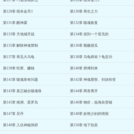
第127章 巧遇演戏队伍
第128章 猎杀金丹2
第129章 猎杀金丹3
第130章 再生之力
第131章 醒神露
第132章 噬魂恢复
第133章 天地城开战
第134章 抓到一个冒充的
第135章 解除神魂禁制
第136章 顺藤摸瓜
第137章 再见大乌龟
第138章 乌龟师叔？龟息功
第139章 吃禁、赚钱
第140章 师傅到来
第141章 噬魂珠有问题
第142章 神魂塑形、剑诀转变
第143章 真正融合噬魂珠
第144章 两兽离开
第145章 南洲、星罗岛
第146章 物价，临海杂货铺
第147章 买丹
第148章 妖艳少妇的情报
第149章 入住神秘洞府
第150章 地下拍卖