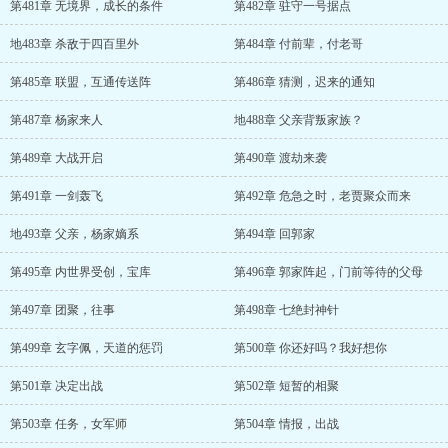
第481章 无境界，成长的条件
第482章 驻守一号据点
地483章 杀敌于四百里外
第484章 付前辈，付老哥
第485章 联盟，互通传送阵
第486章 猜测，迟来的通知
第487章 杨家来人
地488章 父亲背叛家族？
第489章 大战开启
第490章 渡劫来袭
第491章 一剑轰飞
第492章 危急之时，老贾聚众而来
地493章 父亲，杨家嫡系
第494章 回郭家
第495章 内世界受创，宝库
第496章 郭家阵起，门前等待的父母
第497章 团聚，往事
第498章 七绝封神针
第499章 玄字佩，天道的惩罚
第500章 你还好吗？我好想你
第501章 决定出战
第502章 短暂的相聚
第503章 任务，女军师
第504章 情报，出战