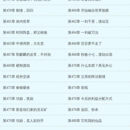
第459章 裂缝，回归
第460章 开始融合世界胎膜
第461章 体内世界
第462章 一剑千里，借仙宝
第463章 时间阵盘，师父检验
第464章 一剑破万法
第465章 中洲局势，大生意
第466章 莎莎萝不走了
第467章 郭麒麟的反常，不对劲
第468章 秒败小七，渡劫出现
第469章 硬刚渡劫
第470章 什么东西？再见外公
第471章 祖孙交谈
第472章 父亲的阵法裂缝
第473章 偷偷吸收
第474章 前线
第475章 功勋，奖励
第476章 今后的利益分配方式
第477章 那是咱们家的灵石矿
第478章 追踪、秒杀
第479章 功勋，卖人款到手
第480章 它吃我的仙晶