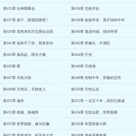
第435章 化神期聚会
第436章 交换开始
第437章 孩子，跟我回家吧！
第438章 血脉寻亲，甩不掉的中年
第439章 居然来到万宝商会总部
第440章 逃进内城，强词夺理
第441章 他杀不了你，我来杀你
第442章 邪修出，中洲乱
第443章 暴风起，阴冷力量
第444章 疗伤
第445章 雾
第446章 天绝海
第447章 天机大陆
第448章 控制中年，邪修的定性
第449章 天绝岛，天绝老人
第450章 天绝认怂
第451章 魂井
第452章 一去五十年，回归已炼虚
第453章 残魂，炼魂阵
第454章 无忧仙君，世界胎膜
第455章 世界胎膜，修为狂飙
第456章 布置祭炼大阵
第457章 祭炼成功，初见外太空
第458章 准备回寒魄界