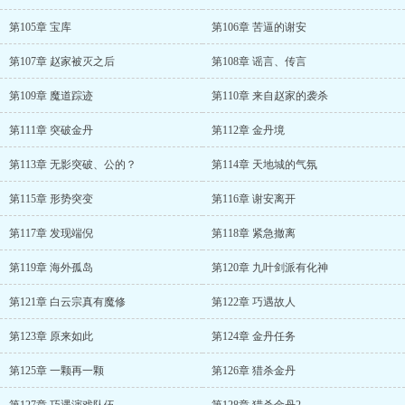
第105章 宝库
第106章 苦逼的谢安
第107章 赵家被灭之后
第108章 谣言、传言
第109章 魔道踪迹
第110章 来自赵家的袭杀
第111章 突破金丹
第112章 金丹境
第113章 无影突破、公的？
第114章 天地城的气氛
第115章 形势突变
第116章 谢安离开
第117章 发现端倪
第118章 紧急撤离
第119章 海外孤岛
第120章 九叶剑派有化神
第121章 白云宗真有魔修
第122章 巧遇故人
第123章 原来如此
第124章 金丹任务
第125章 一颗再一颗
第126章 猎杀金丹