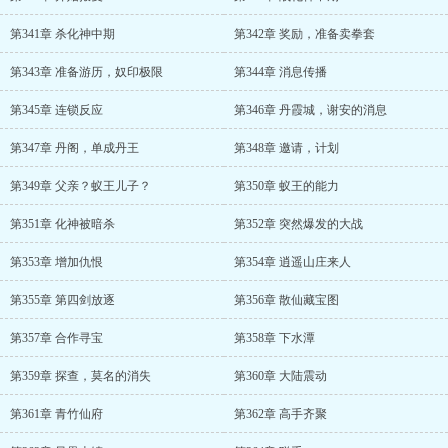
第341章 杀化神中期
第342章 奖励，准备卖拳套
第343章 准备游历，奴印极限
第344章 消息传播
第345章 连锁反应
第346章 丹霞城，谢安的消息
第347章 丹阁，单成丹王
第348章 邀请，计划
第349章 父亲？蚁王儿子？
第350章 蚁王的能力
第351章 化神被暗杀
第352章 突然爆发的大战
第353章 增加仇恨
第354章 逍遥山庄来人
第355章 第四剑放逐
第356章 散仙藏宝图
第357章 合作寻宝
第358章 下水潭
第359章 探查，莫名的消失
第360章 大陆震动
第361章 青竹仙府
第362章 高手齐聚