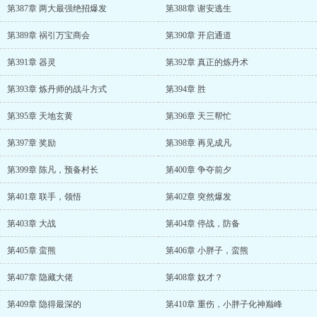
第387章 两大最强绝招爆发
第388章 谢安逃生
第389章 祸引万宝商会
第390章 开启通道
第391章 器灵
第392章 真正的炼丹术
第393章 炼丹师的战斗方式
第394章 胜
第395章 天地玄黄
第396章 天三帮忙
第397章 奖励
第398章 再见成凡
第399章 陈凡，预备村长
第400章 争夺前夕
第401章 联手，领悟
第402章 突然爆发
第403章 大战
第404章 停战，防备
第405章 蛮熊
第406章 小胖子，蛮熊
第407章 隐藏大佬
第408章 奴才？
第409章 隐得最深的
第410章 重伤，小胖子化神巅峰