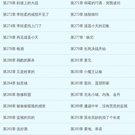
第270章 斜坡上的大战
第271章 倒霉的巧遇，突围成功
第272章 李轻柔的戒指不见了
第273章 抹除烙印
第274章 李轻柔找上门了
第275章 逍遥小天的召集
第276章 再见逍遥小天
第277章 ‘ 杨兄’
第278章 敬酒
第279章 生死决战开始
第280章 残酷的厮杀
第281章 黄兄
第282章 又是姓黄的
第283章 小魔王认输
第284章 如意城
第285章 逛街、遥望郭家
第286章 散修联盟
第287章 无名小城、内海、金丹
第288章 被偷偷窥视的感觉
第289章 邋遢中年，没有恶意的监视
第290章 监视的目的
第291章 莫名其妙的混了个长老
第292章 送好酒
第293章 要地、承诺