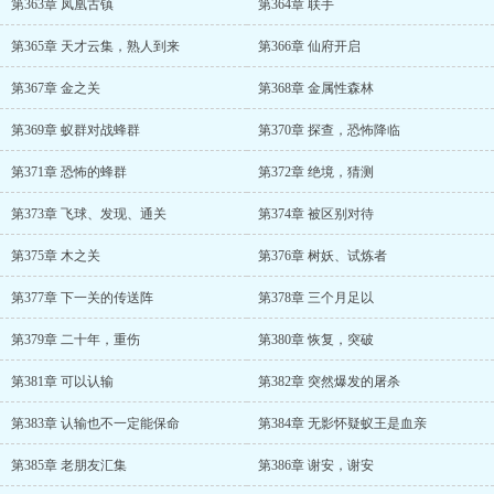
第363章 凤凰古镇
第364章 联手
第365章 天才云集，熟人到来
第366章 仙府开启
第367章 金之关
第368章 金属性森林
第369章 蚁群对战蜂群
第370章 探查，恐怖降临
第371章 恐怖的蜂群
第372章 绝境，猜测
第373章 飞球、发现、通关
第374章 被区别对待
第375章 木之关
第376章 树妖、试炼者
第377章 下一关的传送阵
第378章 三个月足以
第379章 二十年，重伤
第380章 恢复，突破
第381章 可以认输
第382章 突然爆发的屠杀
第383章 认输也不一定能保命
第384章 无影怀疑蚁王是血亲
第385章 老朋友汇集
第386章 谢安，谢安