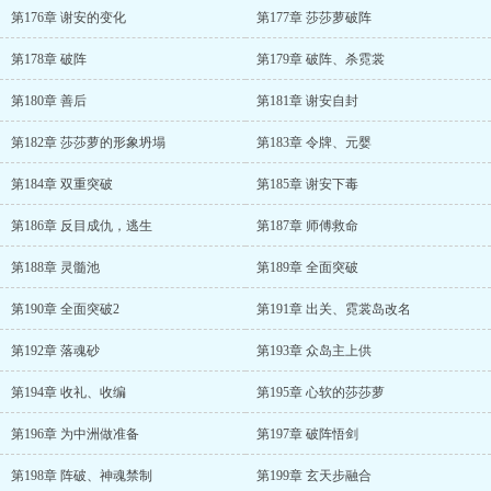
第176章 谢安的变化
第177章 莎莎萝破阵
第178章 破阵
第179章 破阵、杀霓裳
第180章 善后
第181章 谢安自封
第182章 莎莎萝的形象坍塌
第183章 令牌、元婴
第184章 双重突破
第185章 谢安下毒
第186章 反目成仇，逃生
第187章 师傅救命
第188章 灵髓池
第189章 全面突破
第190章 全面突破2
第191章 出关、霓裳岛改名
第192章 落魂砂
第193章 众岛主上供
第194章 收礼、收编
第195章 心软的莎莎萝
第196章 为中洲做准备
第197章 破阵悟剑
第198章 阵破、神魂禁制
第199章 玄天步融合