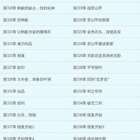
第318章 蚂蚁的缺点，找到化神
第319章 战穿山甲
第320章 控神蚁
第320章 穿山甲的新家
第321章 让蚂蚁兴奋的珊瑚石
第322章 金色石头，连锁反应
第323章 魂力结晶
第324章 穿山甲建设新家
第325章 相逢
第326章 无影还是原来的无影
第327章 奴印
第328章 平等契约
第329章 大丰收，准备回中洲
第330章 回到“玄罗岛”
第331章 仙晶
第332章 剑之空间
第333章 悟剑
第334章 破空三剑
第335章 出关，情报
第336章 报复开始
第337章 报复开始2
第338章 报复开始3
第339章 开始报复4
第340章 战化神中期