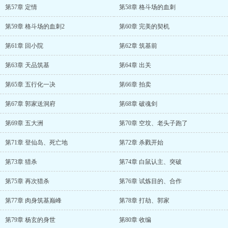
第57章 定情
第58章 格斗场的血刺
第59章 格斗场的血刺2
第60章 完美的契机
第61章 回小院
第62章 筑基前
第63章 天品筑基
第64章 出关
第65章 五行化一决
第66章 拍卖
第67章 郭家送洞府
第68章 破魂剑
第69章 五大洲
第70章 空坟、老头子跑了
第71章 登仙岛、死亡地
第72章 杀戮开始
第73章 猎杀
第74章 白鼠认主、突破
第75章 再次猎杀
第76章 试炼目的、合作
第77章 肉身筑基巅峰
第78章 打劫、郭家
第79章 杨玄的身世
第80章 收编