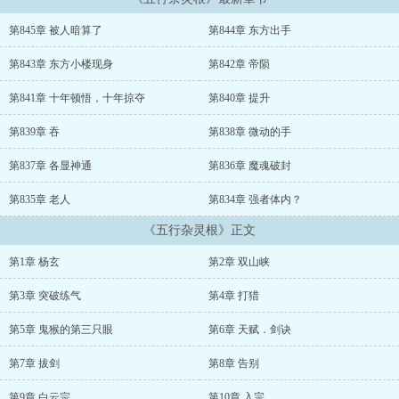
程。...
...
第845章 被人暗算了
第844章 东方出手
第843章 东方小楼现身
第842章 帝陨
第841章 十年顿悟，十年掠夺
第840章 提升
第839章 吞
第838章 微动的手
第837章 各显神通
第836章 魔魂破封
第835章 老人
第834章 强者体内？
《五行杂灵根》正文
第1章 杨玄
第2章 双山峡
第3章 突破练气
第4章 打猎
第5章 鬼猴的第三只眼
第6章 天赋．剑诀
第7章 拔剑
第8章 告别
第9章 白云宗
第10章 入宗