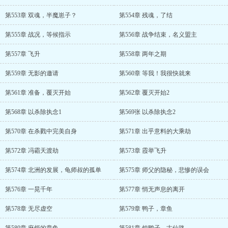
第553章 双魂，半魔崽子？
第554章 残魂，了结
第555章 战况，等候指示
第556章 战争结束，名义盟主
第557章 飞升
第558章 两年之期
第559章 无影的邀请
第560章 等我！我很快就来
第561章 准备，覆灭开始
第562章 覆灭开始2
第568章 以杀除执念1
第569张 以杀除执念2
第570章 在杀戮中完美自身
第571章 出乎意料的大乘劫
第572章 冯霸天渡劫
第573章 霞举飞升
第574章 北洲的发展，龟师叔的孤单
第575章 师父的隐秘，悲惨的误会
第576章 一晃千年
第577章 悄无声息的离开
第578章 无尽虚空
第579章 鸭子，章鱼