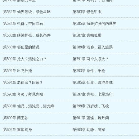
第580章 麻烦的章鱼
第581章 炖鸭子，古仙路
第582章 仙界等级，绿色星球
第583章 银色甲虫
第584章 虫群，空间晶石
第585章 疯狂扩张的内世界
第586章 继续扩张，成长条件
第587章 叽咕呱啦
第588章 邻仙星的情况
第589章 老乡，进入旋涡
第590章 抢人？混沌之力？
第591章 两个头颅大？
第592章 出飞升池
第593章 条件，争抢
第594章 老祖宗？回家？
第595章 仙界，混沌星域
第596章 考验，拜见先祖
第597章 先祖，七星烙印
第598章 仙晶，混沌晶，潜龙峰
第599章 万岁榜，飞梭
第600章 药王谷
第601章 蓝蝶，炼丹阁
第602章 重塑肉身
第603章 动静，管家