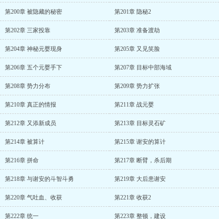
第200章 被隐藏的秘密
第201章 隐秘2
第202章 三家投靠
第203章 准备渡劫
第204章 神秘元婴现身
第205章 又见笑脸
第206章 五个元婴手下
第207章 目标中部海域
第208章 势力分布
第209章 势力扩张
第210章 真正的情报
第211章 战元婴
第212章 又添新成员
第213章 目标灵石矿
第214章 被算计
第215章 谢安的算计
第216章 拼命
第217章 断臂，杀后期
第218章 与谢安的斗智斗勇
第219章 大后患谢安
第220章 气吐血、收获
第221章 收获2
第222章 统一
第223章 整顿，建设