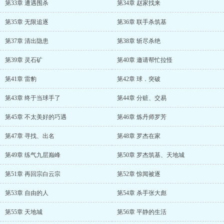
第33章 遭遇围杀
第34章 赵家找来
第35章 无限追逐
第36章 联手杀筑基
第37章 清出隐患
第38章 斩尽杀绝
第39章 灵石矿
第40章 邀请帮忙拉怪
第41章 雷豹
第42章 球．突破
第43章 终于当球手了
第44章 分赃、交易
第45章 不太美好的巧遇
第46章 炼丹师罗芳
第47章 寻找、出名
第48章 罗杰在家
第49章 练气九层巅峰
第50章 罗杰筑基、天地城
第51章 再回宗白云宗
第52章 惊闻被逐
第53章 自由的人
第54章 杀手张大彪
第55章 天地城
第56章 平静的生活