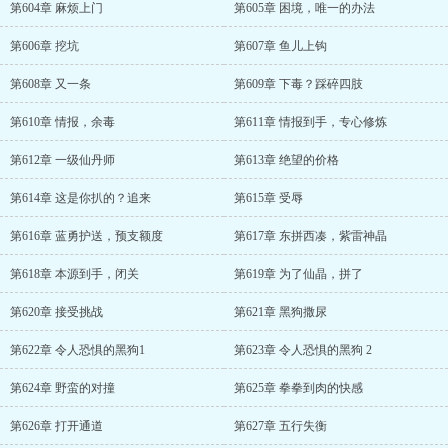
第604章 麻烦上门
第605章 困境，唯一的办法
第606章 挖坑
第607章 鱼儿上钩
第608章 又一条
第609章 下毒？踩碎四肢
第610章 情报，余毒
第611章 情报到手，专心修炼
第612章 一级仙丹师
第613章 绝望的价格
第614章 这是你扒的？追来
第615章 受辱
第616章 蓝勇护送，预支额度
第617章 东拼西凑，紫雷神晶
第618章 本源到手，闭关
第619章 为了仙晶，拼了
第620章 接受挑战
第621章 黑狗撒尿
第622章 令人恐惧的黑狗1
第623章 令人恐惧的黑狗 2
第624章 野蛮的对撞
第625章 拳拳到肉的快感
第626章 打开通道
第627章 五行失衡