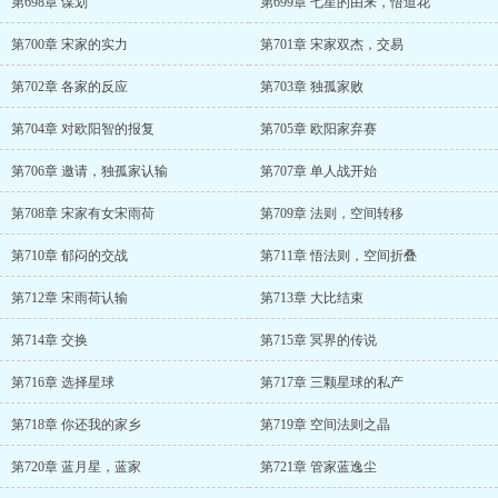
第698章 谋划
第699章 七星的由来，悟道花
第700章 宋家的实力
第701章 宋家双杰，交易
第702章 各家的反应
第703章 独孤家败
第704章 对欧阳智的报复
第705章 欧阳家弃赛
第706章 邀请，独孤家认输
第707章 单人战开始
第708章 宋家有女宋雨荷
第709章 法则，空间转移
第710章 郁闷的交战
第711章 悟法则，空间折叠
第712章 宋雨荷认输
第713章 大比结束
第714章 交换
第715章 冥界的传说
第716章 选择星球
第717章 三颗星球的私产
第718章 你还我的家乡
第719章 空间法则之晶
第720章 蓝月星，蓝家
第721章 管家蓝逸尘