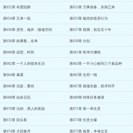
第652章 布置陷阱
第653章 万事俱备，东风已来
第654章 又来一批
第655章 杨浩的怪异行为
第656章 灵性，魂井，噬魂空间
第657章 猜测，前后五十年
第658章 执事殿，名单
第659章 分别
第660章 设想，时间
第661章 乾坤大挪移
第662章 一个人的猎杀生活
第663章 一不小心捡到三个新品种
第664章 暴露
第665章 生死一线
第666章 活捉，重伤
第667章 搜魂失败，箭术到手
第668章 仙皇召见
第669章 特殊任务邀请
第670章 法则，诱人的奖励
第671章 第一单生意
第672章 回头客
第673章 生意火爆
第674章 大回春丹
第675章 效果，本体出关