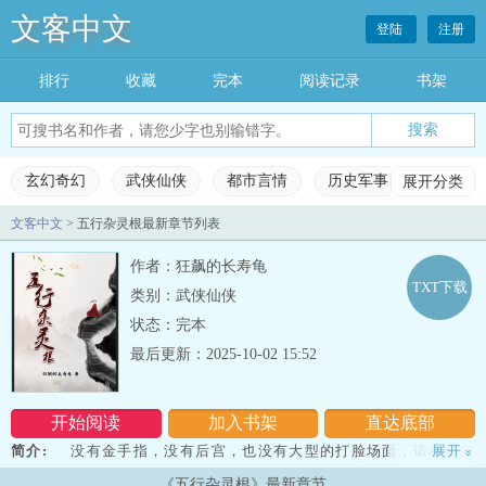
文客中文
登陆
注册
排行
收藏
完本
阅读记录
书架
玄幻奇幻
武侠仙侠
都市言情
历史军事
展开分类
科幻灵
文客中文
> 五行杂灵根最新章节列表
玄幻奇幻
武侠仙侠
都市言情
历史军事
作者：狂飙的长寿龟
科幻灵异
网游竞技
女生频道
完本小说
TXT下载
类别：武侠仙侠
状态：完本
排行榜
收藏榜单
永久书架
阅读记录
最后更新：2025-10-02 15:52
开始阅读
加入书架
直达底部
简介:
没有金手指，没有后宫，也没有大型的打脸场面，请看杨玄
展开
»
如何从一介普通凡人，通过刻苦的拼搏蜕变，猥琐发育的精彩旅
《五行杂灵根》最新章节