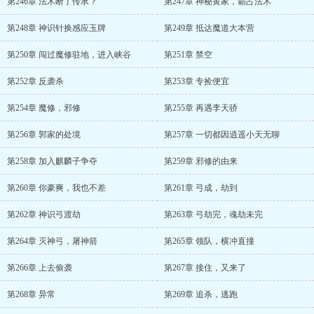
第246章 法术断了传承？
第247章 神秘黄家，霸占法术
第248章 神识针换感应玉牌
第249章 抵达魔道大本营
第250章 闯过魔修驻地，进入峡谷
第251章 禁空
第252章 反袭杀
第253章 专捡便宜
第254章 魔修，邪修
第255章 再遇李天骄
第256章 郭家的处境
第257章 一切都因逍遥小天无聊
第258章 加入麒麟子争夺
第259章 邪修的由来
第260章 你豪爽，我也不差
第261章 弓成，劫到
第262章 神识弓渡劫
第263章 弓劫完，魂劫未完
第264章 灭神弓，屠神箭
第265章 领队，横冲直撞
第266章 上去偷袭
第267章 接住，又来了
第268章 异常
第269章 追杀，逃跑