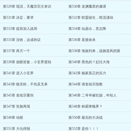
第529章 现况，天魔宗宗主来访
第530章 龙渊魔君的邀请
第531章 决定，要求
第532章 联盟诞生，暗流涌动
第533章 提前加入战局
第534章 仙器出，意志降
第535章 没收，达成协议
第536章 直接抹杀
第537章 再灭一个
第538章 海族到来，战旗迎风招展
第539章 放眼皆敌，小玄界渡劫
第540章 黑色的？赶往大海
第541章 进入小玄界
第542章 杨家真正的实力
第543章 噬灵粉，不伤及无辜
第544章 请老祖宗指教
第545章 老祖宗重伤
第546章 二爷爷被狂踹，年轻人
第547章 笑脸再现
第548章 称霸寒魄界？
第549章 动摇
第550章 最后的大决战
第551章 大仇得报
第552章 是你！！！