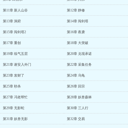
第11章 新人山谷
第12章 静修
第13章 洞府
第14章 闯剑塔
第15章 闯剑塔2
第16章 夜袭
第17章 重创
第18章 大突破
第19章 练气五层
第20章 兑现承诺
第21章 谢安入外门
第22章 采集任务
第23章 发财了
第24章 乌龟
第25章 秒杀
第26章 回宗
第27章 冯老帮忙
第28章 妖兽森林
第29章 无影蛇
第30章 三人行
第31章 妖兽无影
第32章 交易