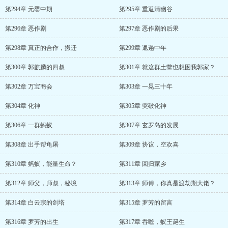
第294章 元婴中期
第295章 重返清幽谷
第296章 恶作剧
第297章 恶作剧的后果
第298章 真正的合作，搬迁
第299章 邋遢中年
第300章 郭麒麟的四叔
第301章 就这群土鳖也想困我郭家？
第302章 万宝商会
第303章 一晃三十年
第304章 化神
第305章 突破化神
第306章 一群蚂蚁
第307章 玄罗岛的发展
第308章 出手帮龟屠
第309章 协议，空欢喜
第310章 蚂蚁，能量生命？
第311章 回归家乡
第312章 师父，师叔，秘境
第313章 师傅，你真是渡劫期大佬？
第314章 白云宗的剑塔
第315章 罗芳的留言
第316章 罗芳的出生
第317章 吞噬，蚁王诞生