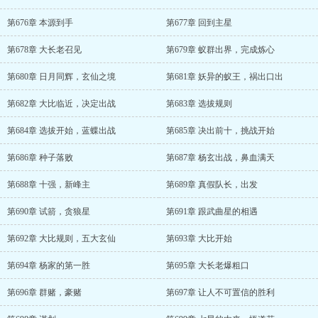
第676章 本源到手
第677章 回到主星
第678章 大长老召见
第679章 蚁群出界，完成炼心
第680章 日月同辉，玄仙之境
第681章 妖异的蚁王，祸出口出
第682章 大比临近，决定出战
第683章 选拔规则
第684章 选拔开始，蓝蝶出战
第685章 决出前十，挑战开始
第686章 种子落败
第687章 杨玄出战，鼻血满天
第688章 十强，新峰主
第689章 真假队长，出发
第690章 试箭，贪狼星
第691章 跟武曲星的相遇
第692章 大比规则，五大玄仙
第693章 大比开始
第694章 杨家的第一胜
第695章 大长老爆粗口
第696章 群赌，豪赌
第697章 让人不可置信的胜利