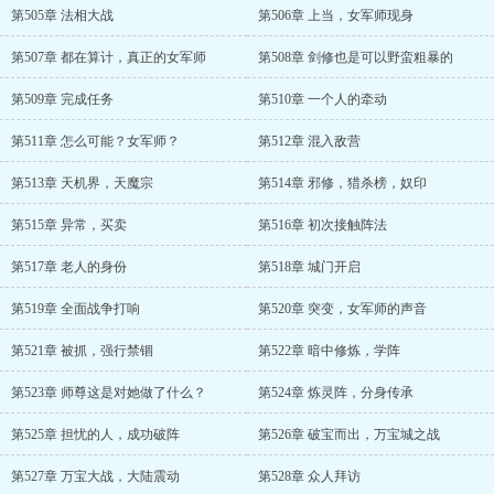
第505章 法相大战
第506章 上当，女军师现身
第507章 都在算计，真正的女军师
第508章 剑修也是可以野蛮粗暴的
第509章 完成任务
第510章 一个人的牵动
第511章 怎么可能？女军师？
第512章 混入敌营
第513章 天机界，天魔宗
第514章 邪修，猎杀榜，奴印
第515章 异常，买卖
第516章 初次接触阵法
第517章 老人的身份
第518章 城门开启
第519章 全面战争打响
第520章 突变，女军师的声音
第521章 被抓，强行禁锢
第522章 暗中修炼，学阵
第523章 师尊这是对她做了什么？
第524章 炼灵阵，分身传承
第525章 担忧的人，成功破阵
第526章 破宝而出，万宝城之战
第527章 万宝大战，大陆震动
第528章 众人拜访