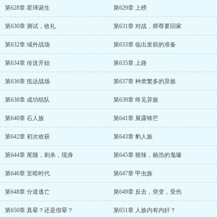
第628章 星球诞生
第629章 上榜
第630章 测试，收礼
第631章 对战，师尊要回家
第632章 域外战场
第633章 临出发前的准备
第634章 传送开始
第635章 上路
第636章 抵达战场
第637章 种类繁多的异族
第638章 成功组队
第639章 终见异族
第640章 石人族
第641章 展露锋芒
第642章 初次收获
第643章 豹人族
第644章 尾随，刺杀，现身
第645章 狠辣，杨浩的鬼嚎
第646章 至暗时代
第647章 甲虫族
第648章 分道逃亡
第649章 反击，突变，受伤
第650章 真晕？还是假晕？
第651章 人族内有内奸？