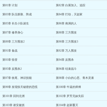
第81章 计划
第82章 白展加入、追踪
第83章 队伍膨胀、阵成
第84章 打劫，灭赵家
第85章 长生小队诞生
第86章 南洲的人
第87章 修养身心
第88章 三方围攻
第89章 三方围攻2
第90章 三方围攻3
第91章 备战
第92章 万人围攻
第93章 惊变
第94章 反围杀
第95章 反围杀2
第96章 结束战斗
第97章 收尾、神识技能
第98章 小白的心思、青木灵液
第99章 发现惊天秘密的恐慌
第100章 牛逼的师傅
第101章 回到北洲
第102章 罗芳兄妹失踪
第103章 谢安被抓
第104章 赵家覆灭