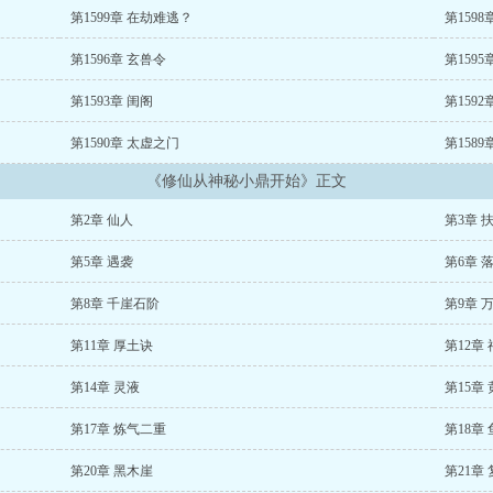
第1599章 在劫难逃？
第159
第1596章 玄兽令
第159
第1593章 闺阁
第159
第1590章 太虚之门
第158
《修仙从神秘小鼎开始》正文
第2章 仙人
第3章 
第5章 遇袭
第6章 
第8章 千崖石阶
第9章 
第11章 厚土诀
第12章
第14章 灵液
第15章
第17章 炼气二重
第18章
第20章 黑木崖
第21章