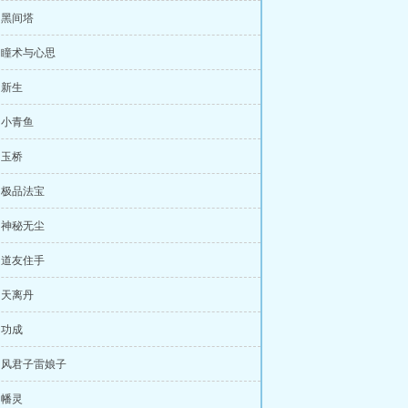
章 黑间塔
章 瞳术与心思
 新生
章 小青鱼
 玉桥
章 极品法宝
章 神秘无尘
章 道友住手
章 天离丹
 功成
章 风君子雷娘子
 幡灵