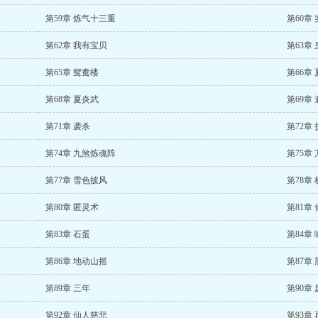
第59章 炼气十三重
第60章
第62章 我有宝贝
第63章
第65章 鸳鸯楼
第66章
第68章 夏炎武
第69章
第71章 袭杀
第72章
第74章 九煞炼魂阵
第75章
第77章 雪色披风
第78章
第80章 匿灵术
第81章
第83章 石蛋
第84章
第86章 地动山摇
第87章
第89章 三年
第90章
第92章 仙人慈悲
第93章