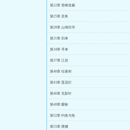
第22章 登峰造极
第25章 庶务
第28章 山坳坊市
第31章 归来
第34章 寻来
第37章 江岩
第40章 任家村
第43章 莲花灯
第46章 无影针
第49章 暧昧
第52章 钓鱼与鱼
第55章 撑腰