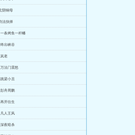
 玄阴铜母
 功法抉择
章 一条烤鱼一杆幡
章 终出峡谷
 岚老
章 万法门震怒
章 跳梁小丑
章 彭舟周鹏
章 再开往生
章 凡人王风
章 深夜暗杀