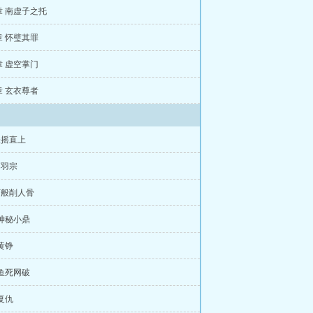
8章 南虚子之托
5章 怀璧其罪
2章 虚空掌门
9章 玄衣尊者
扶摇直上
落羽宗
万般削人骨
 神秘小鼎
 黄铮
 鱼死网破
 复仇