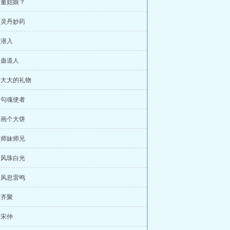
章 董姑娘？
章 灵丹妙药
 潜入
章 蛊道人
章 大大的礼物
章 勾魂使者
章 画个大饼
章 师妹师兄
章 风珠白光
章 风息雷鸣
 齐聚
 宋仲