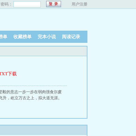
密码：
用户注册
榜单
收藏榜单
完本小说
阅读记录
TXT下载
坚毅的意志一步一步在弱肉强食尔虞
飞升，屹立万古之上，拟大道无涯。