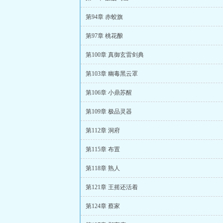
第94章 赤蛟旗
第97章 桃花酿
第100章 真御玄雷剑典
第103章 幽毒黑云罩
第106章 小鼎苏醒
第109章 极品灵器
第112章 洞府
第115章 布置
第118章 熟人
第121章 王摇还活着
第124章 蔡家