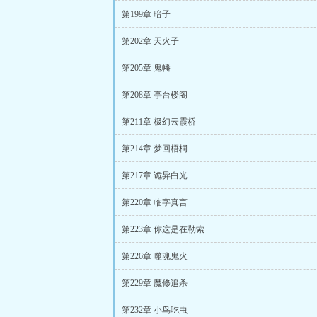
第199章 暗子
第202章 天火子
第205章 鬼幡
第208章 亭台楼阁
第211章 极幻云霞桥
第214章 梦回梧桐
第217章 诡异白光
第220章 临字真言
第223章 你这是在勒索
第226章 噬魂鬼火
第229章 魔修追杀
第232章 小鸟吃虫