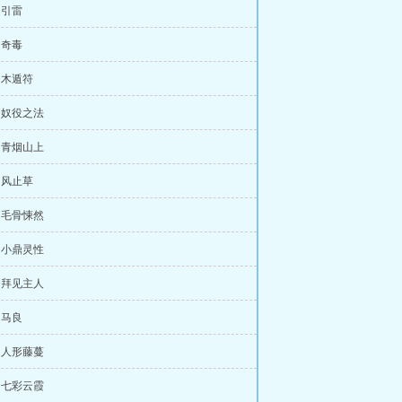
 引雷
 奇毒
章 木遁符
章 奴役之法
章 青烟山上
章 风止草
章 毛骨悚然
章 小鼎灵性
章 拜见主人
 马良
章 人形藤蔓
章 七彩云霞