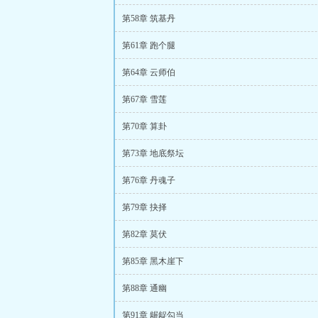
第58章 筑基丹
第61章 跑个腿
第64章 云师伯
第67章 雪莲
第70章 算卦
第73章 地底祭坛
第76章 丹魂子
第79章 抉择
第82章 莫伏
第85章 黑木崖下
第88章 通幽
第91章 龌龊勾当