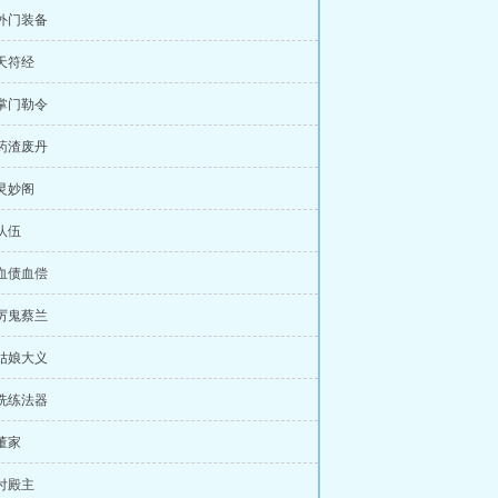
 外门装备
 天符经
 掌门勒令
 药渣废丹
 灵妙阁
 队伍
 血债血偿
 厉鬼蔡兰
 姑娘大义
 洗练法器
 董家
 付殿主