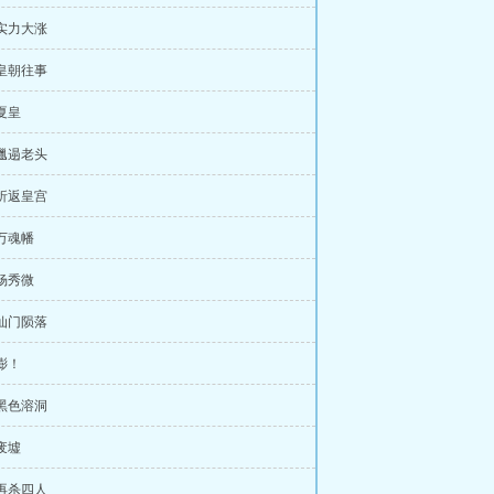
 实力大涨
 皇朝往事
 夏皇
 邋遢老头
 折返皇宫
 万魂幡
 杨秀微
 仙门陨落
 嘭！
 黑色溶洞
 废墟
 再杀四人