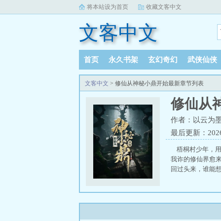
将本站设为首页
收藏文客中文
文客中文
首页
永久书架
玄幻奇幻
武侠仙侠
文客中文
> 修仙从神秘小鼎开始最新章节列表
修仙从
作者：以云为
最后更新：2026-0
梧桐村少年，用
我诈的修仙界愈
回过头来，谁能想