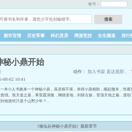
账号：
都市言情
历史军事
科幻灵异
网游竞技
女生频道
排行
神秘小鼎开始
墨
动作：
加入书架
直达底部
、
8-02 10:41
一本小人书换来一个神秘小鼎，虽灵根不堪，幸得小鼎相助，崛起微末，凭着
来愈强。筑天道之基，掌雷霆清微，脚踏圣地，剑斩古族，登顶天地之巅，渡劫
到他曾经只是个山野少年？...
《修仙从神秘小鼎开始》最新章节