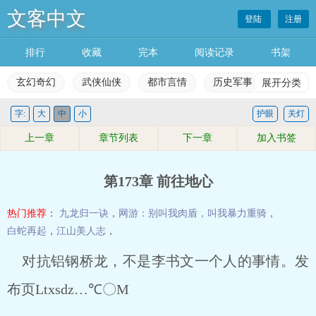
文客中文
登陆
注册
排行
收藏
完本
阅读记录
书架
玄幻奇幻
武侠仙侠
都市言情
历史军事
展开分类
科幻灵
字:
大
中
小
护眼
关灯
玄幻奇幻
武侠仙侠
都市言情
历史军事
上一章
章节列表
下一章
加入书签
科幻灵异
网游竞技
女生频道
完本小说
第173章 前往地心
排行榜
收藏榜单
永久书架
阅读记录
热门推荐：
九龙归一诀
，
网游：别叫我肉盾，叫我暴力重骑
，
白蛇再起
，
江山美人志
，
对抗铝钢桥龙，不是李书文一个人的事情。发
布页Ltxsdz…℃〇M