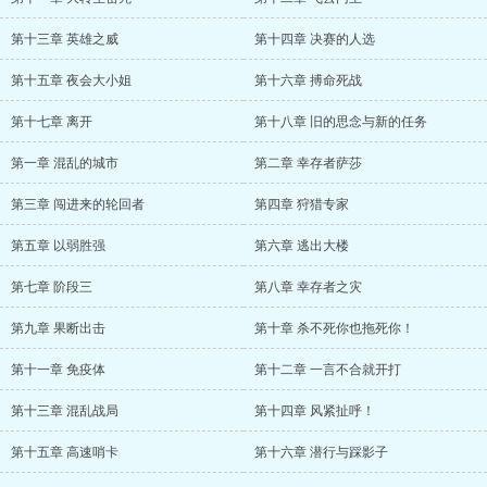
第十三章 英雄之威
第十四章 决赛的人选
第十五章 夜会大小姐
第十六章 搏命死战
第十七章 离开
第十八章 旧的思念与新的任务
第一章 混乱的城市
第二章 幸存者萨莎
第三章 闯进来的轮回者
第四章 狩猎专家
第五章 以弱胜强
第六章 逃出大楼
第七章 阶段三
第八章 幸存者之灾
第九章 果断出击
第十章 杀不死你也拖死你！
第十一章 免疫体
第十二章 一言不合就开打
第十三章 混乱战局
第十四章 风紧扯呼！
第十五章 高速哨卡
第十六章 潜行与踩影子