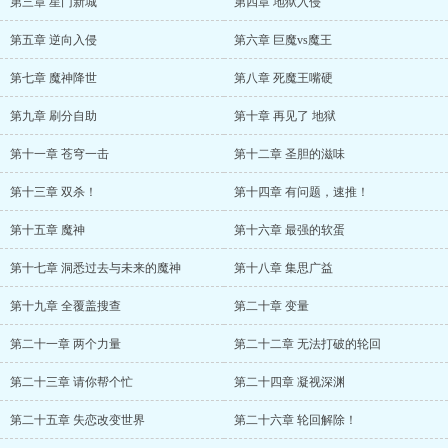
第三章 星门新城
第四章 地狱入侵
第五章 逆向入侵
第六章 巨魔vs魔王
第七章 魔神降世
第八章 死魔王嘴硬
第九章 刷分自助
第十章 再见了 地狱
第十一章 苍穹一击
第十二章 圣胆的滋味
第十三章 双杀！
第十四章 有问题，速推！
第十五章 魔神
第十六章 最强的软蛋
第十七章 洞悉过去与未来的魔神
第十八章 集思广益
第十九章 全覆盖搜查
第二十章 变量
第二十一章 两个力量
第二十二章 无法打破的轮回
第二十三章 请你帮个忙
第二十四章 凝视深渊
第二十五章 失恋改变世界
第二十六章 轮回解除！