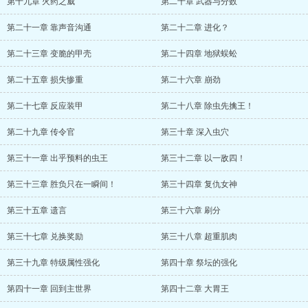
第十九章 火药之威
第二十章 武器与分数
第二十一章 靠声音沟通
第二十二章 进化？
第二十三章 变脆的甲壳
第二十四章 地狱蜈蚣
第二十五章 损失惨重
第二十六章 崩劲
第二十七章 反应装甲
第二十八章 除虫先擒王！
第二十九章 传令官
第三十章 深入虫穴
第三十一章 出乎预料的虫王
第三十二章 以一敌四！
第三十三章 胜负只在一瞬间！
第三十四章 复仇女神
第三十五章 遗言
第三十六章 刷分
第三十七章 兑换奖励
第三十八章 超重肌肉
第三十九章 特级属性强化
第四十章 祭坛的强化
第四十一章 回到主世界
第四十二章 大胃王