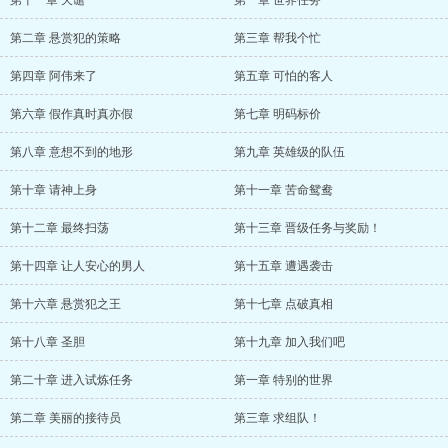
第十一章 天谴
第一章 世界任务
第二章 悬赏犯的策略
第三章 帮我个忙
第四章 阿伟来了
第五章 可怕的客人
第六章 假作真时真亦假
第七章 明码标价
第八章 意想不到的地形
第九章 英雄级的队伍
第十章 请神上身
第十一章 苦命鸳鸯
第十二章 最终扫荡
第十三章 晋级任务与奖励！
第十四章 让人安心的男人
第十五章 遭遇袭击
第十六章 悬赏犯之王
第十七章 点破真相
第十八章 圣胆
第十九章 加入我们吧
第二十章 进入试炼任务
第一章 特别的世界
第二章 美丽的接待员
第三章 求组队！