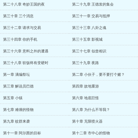
第二十八章 奇妙王国的夜
第二十九章 王德发的集会
第三十章 三个消息
第三十一章 交易与抵押
第三十二章 请求与交易
第三十三章 八卦之魂
第三十四章 你的手机
第三十五章 影视城
第三十六章 意料之外的遭遇
第三十七章 似曾相识
第三十八章 软饭终有变硬时
第三十九章 夜路
第一章 满编祭坛
第二章 小伙子，要不要打个赌？
第三章 解说员巴德
第四章 故地重游
第五章 小镇
第六章 地底巨怪
第七章 难缠的怪物
第八章 为什么不等我？
第九章 蚊群来袭
第十章 无限喷火器
第十一章 阿尔茜的目标
第十二章 市中心的怪物