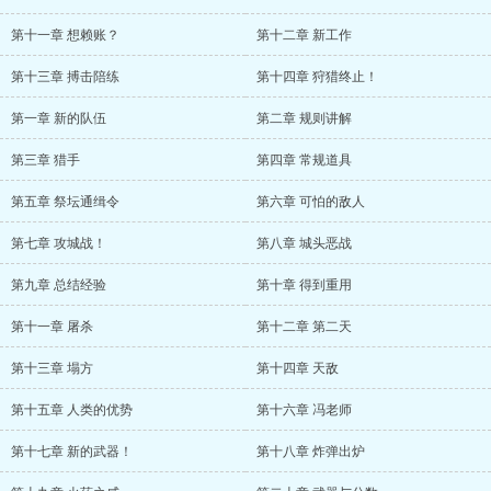
第十一章 想赖账？
第十二章 新工作
第十三章 搏击陪练
第十四章 狩猎终止！
第一章 新的队伍
第二章 规则讲解
第三章 猎手
第四章 常规道具
第五章 祭坛通缉令
第六章 可怕的敌人
第七章 攻城战！
第八章 城头恶战
第九章 总结经验
第十章 得到重用
第十一章 屠杀
第十二章 第二天
第十三章 塌方
第十四章 天敌
第十五章 人类的优势
第十六章 冯老师
第十七章 新的武器！
第十八章 炸弹出炉