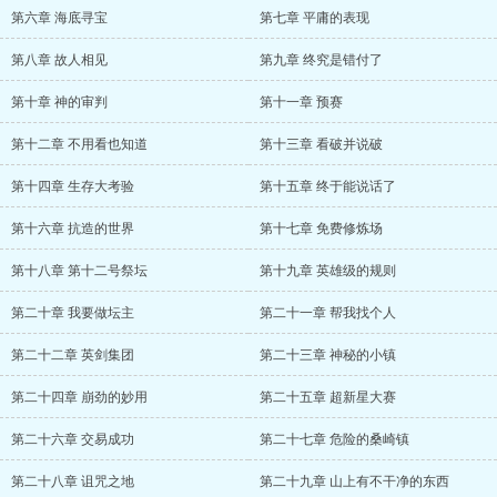
第六章 海底寻宝
第七章 平庸的表现
第八章 故人相见
第九章 终究是错付了
第十章 神的审判
第十一章 预赛
第十二章 不用看也知道
第十三章 看破并说破
第十四章 生存大考验
第十五章 终于能说话了
第十六章 抗造的世界
第十七章 免费修炼场
第十八章 第十二号祭坛
第十九章 英雄级的规则
第二十章 我要做坛主
第二十一章 帮我找个人
第二十二章 英剑集团
第二十三章 神秘的小镇
第二十四章 崩劲的妙用
第二十五章 超新星大赛
第二十六章 交易成功
第二十七章 危险的桑崎镇
第二十八章 诅咒之地
第二十九章 山上有不干净的东西