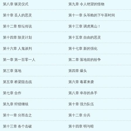
第八章 驱灵仪式
第九章 令人绝望的怪物
第十章 丢人的恶灵
第十一章 头等舱的下午茶时间
第十二章 祭坛传说
第十三章 调虎离山！
第十四章 除灵计划
第十五章 自由的恶灵
第十六章 人鬼谈判
第十七章 新的强化
第一章 第一百零一人
第二章 落地前的纷争
第三章 落地
第四章 爆头
第五章 桥梁阻击战
第六章 毒雾来袭
第七章 合作
第八章 幸存的杀手
第九章 狩猎继续
第十章 强力队伍
第十一章 分而击之
第十二章 分兵
第十三章 各个击破
第十四章 明与暗