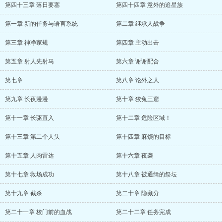
第四十三章 落日要塞
第四十四章 意外的追星族
第一章 新的任务与语言系统
第二章 继承人战争
第三章 神净家规
第四章 主动出击
第五章 射人先射马
第六章 谢谢配合
第七章
第八章 论外之人
第九章 长夜漫漫
第十章 狡兔三窟
第十一章 长驱直入
第十二章 危险区域！
第十三章 第二个人头
第十四章 麻烦的目标
第十五章 人肉雷达
第十六章 夜袭
第十七章 救场成功
第十八章 被通缉的祭坛
第十九章 截杀
第二十章 隐藏分
第二十一章 校门前的血战
第二十二章 任务完成