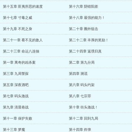
第十五章 匪夷所思的速度
第十六章 阴错阳差
第十七章 寸毒之威
第十八章 最强的能力！
第十九章 不死之身
第二十章 圈外狙击
第二十一章 看不见的敌人
第二十二章 丰厚的奖励！
第二十三章 命运八连抽
第二十四章 返璞归真
第一章 离奇的凶杀案
第二章 第九分局
第三章 九局警探
第四章 测谎
第五章 深夜酒吧
第六章 码头约架
第七章 码头激战
第八章 七宗罪
第九章 清晨巷战
第十章 街头激战！
第十一章 保护失败
第十二章 回到九局
第十三章 梦魔
第十四章 炸弹