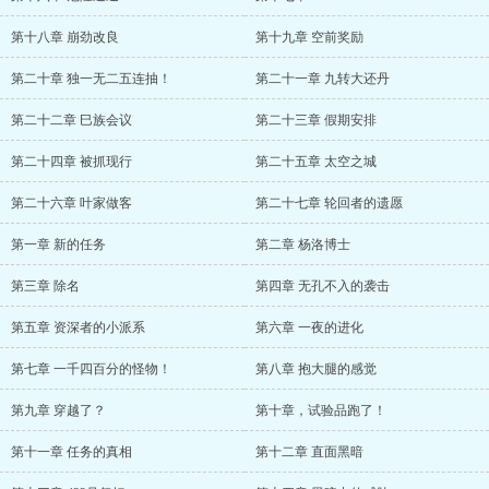
第十八章 崩劲改良
第十九章 空前奖励
第二十章 独一无二五连抽！
第二十一章 九转大还丹
第二十二章 巳族会议
第二十三章 假期安排
第二十四章 被抓现行
第二十五章 太空之城
第二十六章 叶家做客
第二十七章 轮回者的遗愿
第一章 新的任务
第二章 杨洛博士
第三章 除名
第四章 无孔不入的袭击
第五章 资深者的小派系
第六章 一夜的进化
第七章 一千四百分的怪物！
第八章 抱大腿的感觉
第九章 穿越了？
第十章，试验品跑了！
第十一章 任务的真相
第十二章 直面黑暗