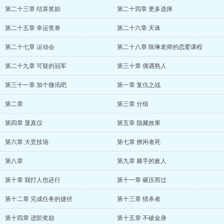
第二十三章 结算奖励
第二十四章 更多选择
第二十五章 幸运奖券
第二十六章 天诛
第二十七章 运动会
第二十八章 陈琳老师的恋爱课程
第二十九章 可疑的冠军
第三十章 偶遇熟人
第三十一章 加个微讯吧
第一章 复仇之战
第二章
第三章 分组
第四章 显真仪
第五章 隐藏效果
第六章 大竞技场
第七章 撩闲者死
第八章
第九章 棘手的敌人
第十章 我打人也还行
第十一章 碾压而过
第十二章 完成任务的捷径
第十三章 猎杀者
第十四章 进阶奖励
第十五章 不破金身