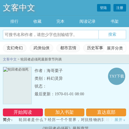
文客中文
登陆
注册
排行
收藏
完本
阅读记录
书架
玄幻奇幻
武侠仙侠
都市言情
历史军事
展开分类
科幻灵
文客中文
> 轮回者必须死最新章节列表
玄幻奇幻
武侠仙侠
都市言情
历史军事
作者：海哥栗子
科幻灵异
网游竞技
女生频道
完本小说
TXT下载
类别：科幻灵异
状态：
排行榜
收藏榜单
永久书架
阅读记录
最后更新：1970-01-01 08:00
开始阅读
加入书架
直达底部
简介:
轮回者是什么？经历一个个世界，对抗怪物的英雄？还是进
展开
»
入不同位面，广收美女的情种？亦或是不断强化，突破极限的强者？
《轮回者必须死》最新章节