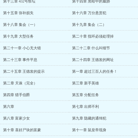
第十三章 432号祭坛
第十四章 黑暗中的威胁
第十五章 弥补损失
第十六章 万分悬赏犯
第十八章 集会（一）
第十九章 集会（二）
第十九章 大型任务
第二十章 指环必须处理掉
第二十一章 小心无大错
第二十二章 什么叫细节
第二十三章 事件平息
第二十四章 王德发的网址
第二十五章 王德发的提示
第一章 超过三百人的任务！
第二章 天诛（完全）
第三章 新手英雄
第四章 猎手伯爵
第五章 分配任务
第六章
第七章 出师不利
第八章 富家少女
第九章 隐藏的通缉犯
第十章 喜好尸块的富豪
第十一章 鼠皇帝现身