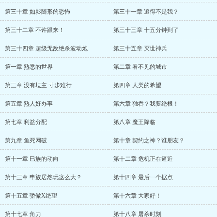
第三十章 如影随形的恐怖
第三十一章 追得不是我？
第三十二章 不许跟来！
第三十三章 十五分钟到了
第三十四章 超级无敌绝杀波动炮
第三十五章 灭世神兵
第一章 熟悉的世界
第二章 看不见的城市
第三章 没有坛主 寸步难行
第四章 人类的希望
第五章 熟人好办事
第六章 独吞？我要绝根！
第七章 利益分配
第八章 魔王降临
第九章 鱼死网破
第十章 契约之神？谁朋友？
第十一章 巳族的动向
第十二章 危机正在逼近
第十三章 申族居然玩这么大？
第十四章 最后一个据点
第十五章 骄傲X绝望
第十六章 大家好！
第十七章 角力
第十八章 屠杀时刻