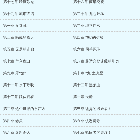
第十七章 暗度陈仓
第十八章 商场突袭
第十九章 城市终结
第二十章 龙心狂暴
第一章 捉迷藏
第二章 城堡迷宫
第三章 隐藏的敌人
第四章 “鬼”的劣势
第五章 无尽的走廊
第六章 困兽死斗
第七章 羊入虎口
第八章 最适合捉迷藏的能力！
第九章 屠“鬼”
第十章 “鬼”之克星
第十一章 水下呼吸
第十二章 黑狼山
第十三章 狼皮裤衩
第一章 大船
第二章 这个世界的东西方
第三章 诡异的遇难者！
第四章 恶灵
第五章 愤怒诱导
第六章 暴起杀人
第七章 轮回者的关注！