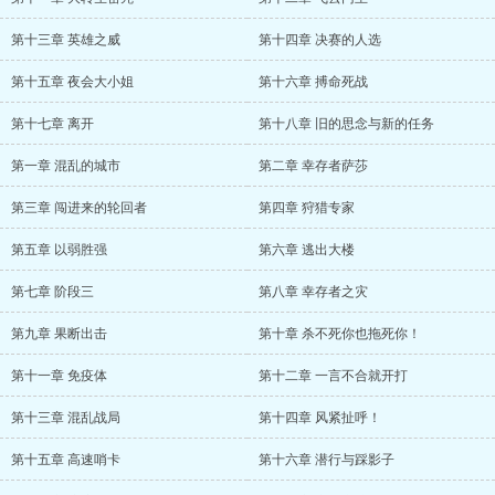
第十三章 英雄之威
第十四章 决赛的人选
第十五章 夜会大小姐
第十六章 搏命死战
第十七章 离开
第十八章 旧的思念与新的任务
第一章 混乱的城市
第二章 幸存者萨莎
第三章 闯进来的轮回者
第四章 狩猎专家
第五章 以弱胜强
第六章 逃出大楼
第七章 阶段三
第八章 幸存者之灾
第九章 果断出击
第十章 杀不死你也拖死你！
第十一章 免疫体
第十二章 一言不合就开打
第十三章 混乱战局
第十四章 风紧扯呼！
第十五章 高速哨卡
第十六章 潜行与踩影子