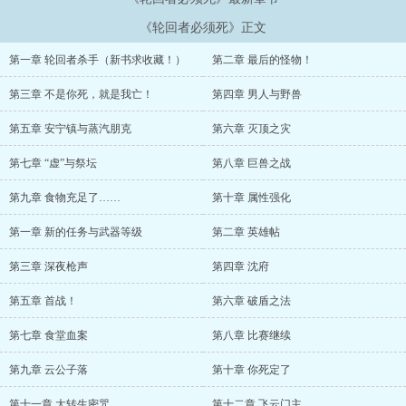
呵呵，在我眼中，他们不过是一群在众多世界中掠夺财富，胡作非为
的强盗！而我？请叫我“轮回者杀手”
《轮回者必须死》正文
...
第一章 轮回者杀手（新书求收藏！）
第二章 最后的怪物！
第三章 不是你死，就是我亡！
第四章 男人与野兽
第五章 安宁镇与蒸汽朋克
第六章 灭顶之灾
第七章 “虚”与祭坛
第八章 巨兽之战
第九章 食物充足了……
第十章 属性强化
第一章 新的任务与武器等级
第二章 英雄帖
第三章 深夜枪声
第四章 沈府
第五章 首战！
第六章 破盾之法
第七章 食堂血案
第八章 比赛继续
第九章 云公子落
第十章 你死定了
第十一章 大转生密咒
第十二章 飞云门主