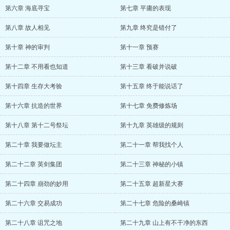
第六章 海底寻宝
第七章 平庸的表现
第八章 故人相见
第九章 终究是错付了
第十章 神的审判
第十一章 预赛
第十二章 不用看也知道
第十三章 看破并说破
第十四章 生存大考验
第十五章 终于能说话了
第十六章 抗造的世界
第十七章 免费修炼场
第十八章 第十二号祭坛
第十九章 英雄级的规则
第二十章 我要做坛主
第二十一章 帮我找个人
第二十二章 英剑集团
第二十三章 神秘的小镇
第二十四章 崩劲的妙用
第二十五章 超新星大赛
第二十六章 交易成功
第二十七章 危险的桑崎镇
第二十八章 诅咒之地
第二十九章 山上有不干净的东西