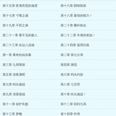
第十五章 匪夷所思的速度
第十六章 阴错阳差
第十七章 寸毒之威
第十八章 最强的能力！
第十九章 不死之身
第二十章 圈外狙击
第二十一章 看不见的敌人
第二十二章 丰厚的奖励！
第二十三章 命运八连抽
第二十四章 返璞归真
第一章 离奇的凶杀案
第二章 第九分局
第三章 九局警探
第四章 测谎
第五章 深夜酒吧
第六章 码头约架
第七章 码头激战
第八章 七宗罪
第九章 清晨巷战
第十章 街头激战！
第十一章 保护失败
第十二章 回到九局
第十三章 梦魔
第十四章 炸弹