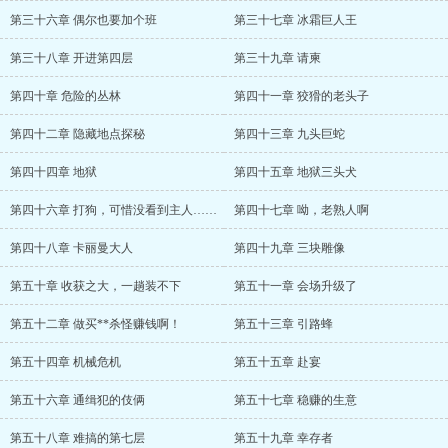
第三十六章 偶尔也要加个班
第三十七章 冰霜巨人王
第三十八章 开进第四层
第三十九章 请柬
第四十章 危险的丛林
第四十一章 狡猾的老头子
第四十二章 隐藏地点探秘
第四十三章 九头巨蛇
第四十四章 地狱
第四十五章 地狱三头犬
第四十六章 打狗，可惜没看到主人……
第四十七章 呦，老熟人啊
第四十八章 卡丽曼大人
第四十九章 三块雕像
第五十章 收获之大，一趟装不下
第五十一章 会场升级了
第五十二章 做买**杀怪赚钱啊！
第五十三章 引路蜂
第五十四章 机械危机
第五十五章 赴宴
第五十六章 通缉犯的伎俩
第五十七章 稳赚的生意
第五十八章 难搞的第七层
第五十九章 幸存者