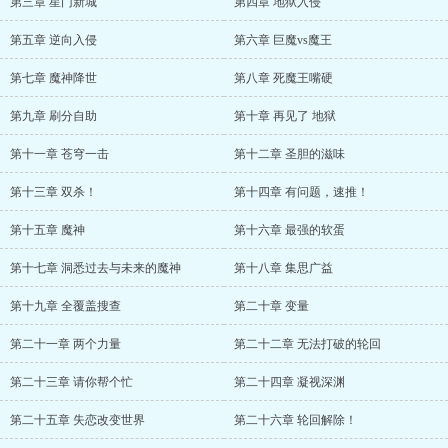
第三章 星门新城
第四章 地狱入侵
第五章 逆向入侵
第六章 巨魔vs魔王
第七章 魔神降世
第八章 死魔王嘴硬
第九章 刷分自助
第十章 再见了 地狱
第十一章 苍穹一击
第十二章 圣胆的滋味
第十三章 双杀！
第十四章 有问题，速推！
第十五章 魔神
第十六章 最强的软蛋
第十七章 洞悉过去与未来的魔神
第十八章 集思广益
第十九章 全覆盖搜查
第二十章 变量
第二十一章 两个力量
第二十二章 无法打破的轮回
第二十三章 请你帮个忙
第二十四章 凝视深渊
第二十五章 失恋改变世界
第二十六章 轮回解除！