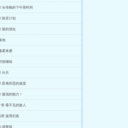
章 头等舱的下午茶时间
 除灵计划
 新的强化
落地
毒雾来袭
狩猎继续
 分兵
章 匪夷所思的速度
章 最强的能力！
一章 看不见的敌人
四章 返璞归真
九局警探