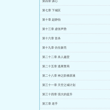
第四章 谈心
第七章 下城区
第十章 赵静怡
第十三章 虚张声势
第十六章 首杀
第十九章 仿生躯壳
第二十二章 杀人越货
第二十五章 逃离警局
第二十八章 神之阶梯原液
第三十一章 天空之城计划
第三十四章 强大的提升
第三章 老手