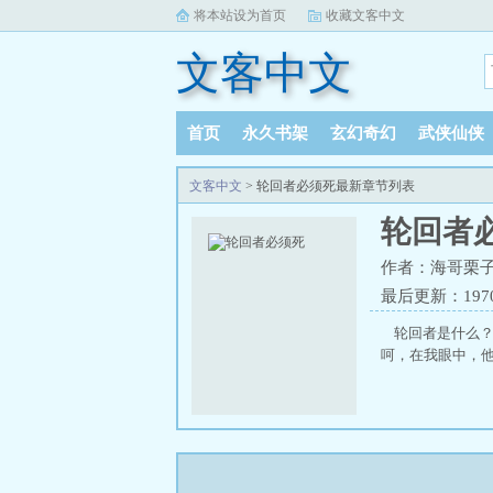
将本站设为首页
收藏文客中文
文客中文
首页
永久书架
玄幻奇幻
武侠仙侠
文客中文
> 轮回者必须死最新章节列表
轮回者
作者：海哥栗
最后更新：1970-0
轮回者是什么？
呵，在我眼中，他