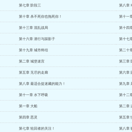
第七章 阶段三
第八章 
第十章 杀不死你也拖死你！
第十一章
第十三章 混乱战局
第十四
第十六章 潜行与踩影子
第十七章
第十九章 城市终结
第二十章
第二章 城堡迷宫
第三章 
第五章 无尽的走廊
第六章 
第八章 最适合捉迷藏的能力！
第九章 
第十一章 水下呼吸
第十二章
第一章 大船
第二章
第四章 恶灵
第五章 
第七章 轮回者的关注！
第八章 