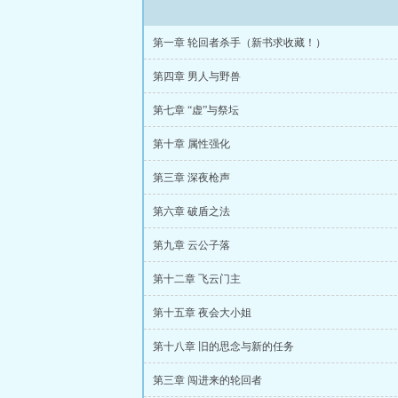
第一章 轮回者杀手（新书求收藏！）
第四章 男人与野兽
第七章 “虚”与祭坛
第十章 属性强化
第三章 深夜枪声
第六章 破盾之法
第九章 云公子落
第十二章 飞云门主
第十五章 夜会大小姐
第十八章 旧的思念与新的任务
第三章 闯进来的轮回者