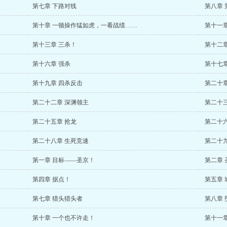
第七章 下路对线
第八章 
第十章 一顿操作猛如虎，一看战绩……
第十一章
第十三章 三杀！
第十二
第十六章 强杀
第十七章
第十九章 四杀反击
第二十
第二十二章 深渊领主
第二十
第二十五章 抢龙
第二十
第二十八章 生死竞速
第二十
第一章 目标——圣京！
第二章 
第四章 据点！
第五章
第七章 猎头猎头者
第八章 
第十章 一个也不许走！
第十一章