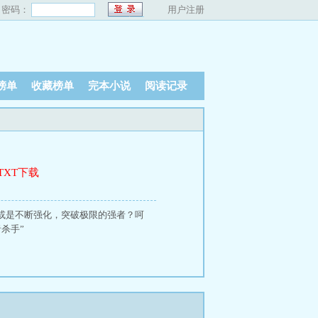
密码：
用户注册
榜单
收藏榜单
完本小说
阅读记录
TXT下载
或是不断强化，突破极限的强者？呵
杀手”