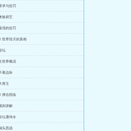
要求与惩罚
考验厨艺
最强的惩罚
章 世界毁灭的真相
祭坛
主世界概况
不着边际
大胃王
 搏击陪练
规则讲解
祭坛通缉令
城头恶战