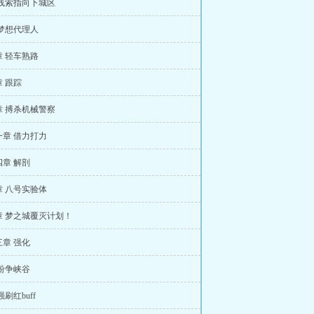
 线索指向下城区
梦想代理人
 轻车熟路
 跟踪
章 搏杀机械警察
一章 借力打力
章 解剖
章 八号实验体
章 梦之城覆灭计划！
章 强化
纷争峡谷
刷红buff