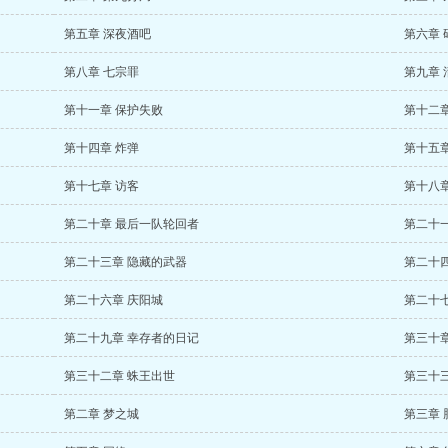
第五章 深夜酒吧
第六章 
第八章 七宗罪
第九章 
第十一章 保护失败
第十二章
第十四章 炸弹
第十五章
第十七章 访客
第十八章
第二十章 最后一队轮回者
第二十一
第二十三章 隐藏的武器
第二十
第二十六章 庆阳城
第二十
第二十九章 幸存者的日记
第三十章
第三十二章 蛛王出世
第三十
第二章 梦之城
第三章 