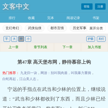
文客中文
登陆
注册
排行
收藏
完本
阅读记录
书架
玄幻奇幻
武侠仙侠
都市言情
历史军事
展开分类
科幻灵
字:
大
中
小
护眼
关灯
玄幻奇幻
武侠仙侠
都市言情
历史军事
上一章
章节列表
下一章
加入书签
科幻灵异
网游竞技
女生频道
完本小说
第47章 高天堡布网，静待慕容上钩
排行榜
收藏榜单
永久书架
阅读记录
热门推荐：
九龙归一诀
，
网游：别叫我肉盾，叫我暴力重骑
，
白蛇再起
，
江山美人志
，
宁远的手指点在武当和少林的位置上，继续说
道：“武当和少林都收到了东西，而且少林已经