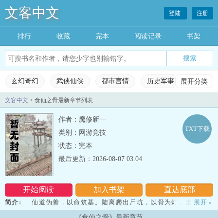
文客中文
登陆
注册
排行
收藏
完本
阅读记录
书架
玄幻奇幻
武侠仙侠
都市言情
历史军事
展开分类
科幻灵
文客中文
> 食仙之骨最新章节列表
玄幻奇幻
武侠仙侠
都市言情
历史军事
作者：魔修新一
科幻灵异
网游竞技
女生频道
完本小说
TXT下载
类别：网游竞技
状态：完本
排行榜
收藏榜单
永久书架
阅读记录
最后更新：2026-08-07 03:04
开始阅读
加入书架
直达底部
简介:
仙道伪善，以命筑基。陆离爬出尸坑，以骨为灯，走一条只
展开
»
有真魔才敢走的路。从此：杀人、夺魂、炼骨、吞天。我若证道，诸
《食仙之骨》最新章节