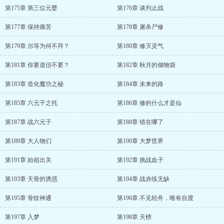
第175章 第三位元婴
第176章 谈判止战
第177章 保持痛苦
第178章 屠杀尸修
第179章 尔等为何不拜？
第180章 修灭灵气
第181章 你要道侣不要？
第182章 秋月的储物袋
第183章 造化魔功之秘
第184章 未来的路
第185章 六元子之托
第186章 修的什么才是仙
第187章 战六元子
第188章 错在哪了
第189章 大人物们
第190章 大梦世界
第191章 始祖出关
第192章 挑战血子
第193章 天骨的诱惑
第194章 战赤练无缺
第195章 骨纹神通
第196章 不见轻舟，唯有自渡
第197章 入梦
第198章 天榜