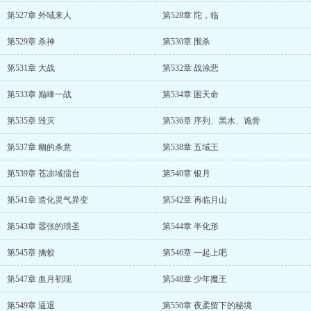
第527章 外域来人
第528章 陀，临
第529章 杀神
第530章 围杀
第531章 大战
第532章 战涂悲
第533章 巅峰一战
第534章 困天命
第535章 毁灭
第536章 序列、黑水、诡骨
第537章 幽的杀意
第538章 五域王
第539章 苍凉域擂台
第540章 银月
第541章 造化灵气异变
第542章 再临月山
第543章 嚣张的琅圣
第544章 半化形
第545章 擒蛟
第546章 一起上吧
第547章 血月初现
第548章 少年魔王
第549章 逼退
第550章 夜柔留下的秘境