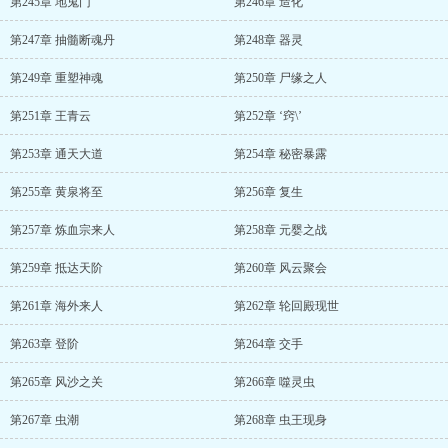
第245章 地鬼门
第246章 造化
第247章 抽髓断魂丹
第248章 器灵
第249章 重塑神魂
第250章 尸缘之人
第251章 王青云
第252章 ‘窍\’
第253章 通天大道
第254章 秘密暴露
第255章 黄泉将至
第256章 复生
第257章 炼血宗来人
第258章 元婴之战
第259章 抵达天阶
第260章 风云聚会
第261章 海外来人
第262章 轮回殿现世
第263章 登阶
第264章 交手
第265章 风沙之关
第266章 噬灵虫
第267章 虫潮
第268章 虫王现身