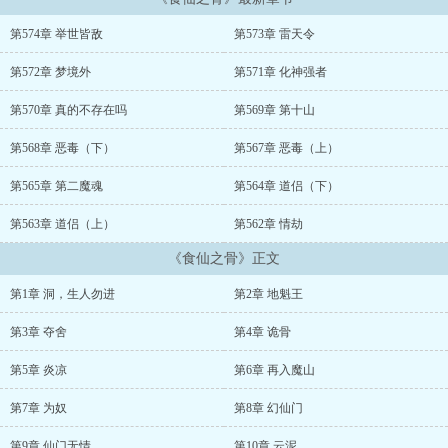
仙皆屠。——修仙四步：凝气十层-筑基期-金丹境-元婴境（后续境界
请移步正文。）...
第574章 举世皆敌
第573章 雷天令
...
第572章 梦境外
第571章 化神强者
第570章 真的不存在吗
第569章 第十山
第568章 恶毒（下）
第567章 恶毒（上）
第565章 第二魔魂
第564章 道侣（下）
第563章 道侣（上）
第562章 情劫
《食仙之骨》正文
第1章 洞，生人勿进
第2章 地魁王
第3章 夺舍
第4章 诡骨
第5章 炎凉
第6章 再入魔山
第7章 为奴
第8章 幻仙门
第9章 仙门无情
第10章 云泥