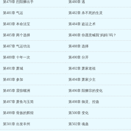
第479章 烈阳狮出手
第480章 逃
第481章 气运
第482章 杀不死的生灵
第483章 本命法宝
第484章 盗运之术
第485章 两个选择
第486章 你愿意喊我‘妈妈\’吗？
第487章 气运功法
第488章 选择
第489章 十年一次
第490章 分开
第491章 萧城
第492章 萧家老祖
第493章 参加
第494章 萧家少主
第495章 震惊螺洲
第496章 阳狮宗的变化
第497章 萧鱼与玉简
第498章 御灵、控蛊
第499章 骨族的辉煌
第500章 变化
第501章 出发丰州
第502章 魂蛊