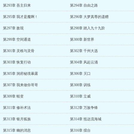
第293章 吾主归来
第294章 自由之路
第295章 我才是魔啊！
第296章 大梦真尊的遗赠
第297章 敌现
第298章 踏入九十九阶
第299章 空间通道
第300章 新世界
第301章 灵根与灵骨
第302章 千州大选
第303章 恢复行动
第304章 风起云涌
第305章 洞府秘境暴露
第306章 灭口
第307章 我来做你哥哥
第308章 训练
第309章 蜕变
第310章 立威
第311章 修补术法
第312章 万族争锋
第313章 银月狐族
第314章 抵达流海城
第315章 幽的消息
第316章 擂台