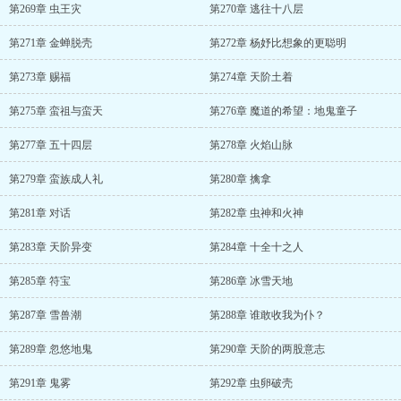
第269章 虫王灾
第270章 逃往十八层
第271章 金蝉脱壳
第272章 杨妤比想象的更聪明
第273章 赐福
第274章 天阶土着
第275章 蛮祖与蛮天
第276章 魔道的希望：地鬼童子
第277章 五十四层
第278章 火焰山脉
第279章 蛮族成人礼
第280章 擒拿
第281章 对话
第282章 虫神和火神
第283章 天阶异变
第284章 十全十之人
第285章 符宝
第286章 冰雪天地
第287章 雪兽潮
第288章 谁敢收我为仆？
第289章 忽悠地鬼
第290章 天阶的两股意志
第291章 鬼雾
第292章 虫卵破壳