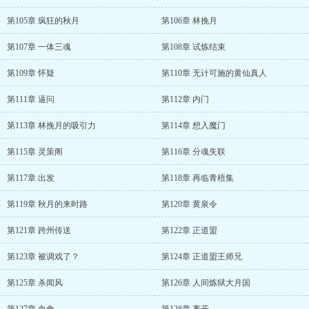
第105章 疯狂的秋月
第106章 林挽月
第107章 一体三魂
第108章 试炼结束
第109章 怀疑
第110章 无计可施的黄仙真人
第111章 逼问
第112章 内门
第113章 林挽月的吸引力
第114章 想入魔门
第115章 灵策阁
第116章 分魂失联
第117章 出发
第118章 再临青梧集
第119章 秋月的来时路
第120章 黄泉令
第121章 跨州传送
第122章 正道盟
第123章 被调戏了？
第124章 正道盟王师兄
第125章 杀闻风
第126章 人间炼狱大月国