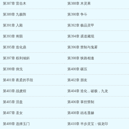
第387章 雷击木
第388章 木灵果
第389章 九极阵
第390章 争斗
第391章 入殿
第392章 极品灵甲
第393章 将陨
第394章 裘道藏现
第395章 造化鼎
第396章 禁制与鬼雾
第397章 权利倾斜
第398章 狭路相逢
第399章 倒戈
第400章 碾压
第401章 夜柔的手段
第402章 朋友
第403章 战虞煌
第404章 造化，破极，九龙
第405章 涅盘
第406章 掌控禁制
第407章 圣女
第408章 凶名显赫
第409章 选择玉门
第410章 半步灵宝：镇龙印