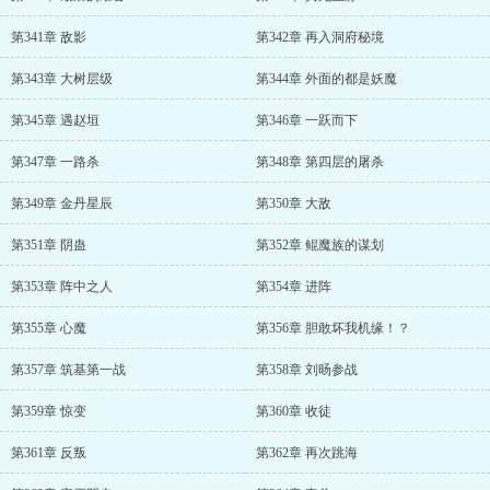
第341章 敌影
第342章 再入洞府秘境
第343章 大树层级
第344章 外面的都是妖魔
第345章 遇赵垣
第346章 一跃而下
第347章 一路杀
第348章 第四层的屠杀
第349章 金丹星辰
第350章 大敌
第351章 阴蛊
第352章 鲲魔族的谋划
第353章 阵中之人
第354章 进阵
第355章 心魔
第356章 胆敢坏我机缘！？
第357章 筑基第一战
第358章 刘旸参战
第359章 惊变
第360章 收徒
第361章 反叛
第362章 再次跳海