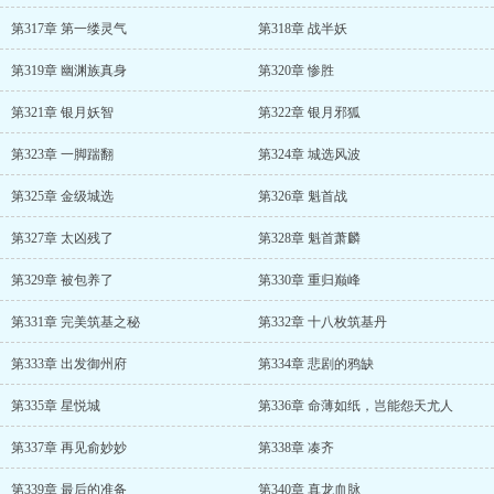
第317章 第一缕灵气
第318章 战半妖
第319章 幽渊族真身
第320章 惨胜
第321章 银月妖智
第322章 银月邪狐
第323章 一脚踹翻
第324章 城选风波
第325章 金级城选
第326章 魁首战
第327章 太凶残了
第328章 魁首萧麟
第329章 被包养了
第330章 重归巅峰
第331章 完美筑基之秘
第332章 十八枚筑基丹
第333章 出发御州府
第334章 悲剧的鸦缺
第335章 星悦城
第336章 命薄如纸，岂能怨天尤人
第337章 再见俞妙妙
第338章 凑齐
第339章 最后的准备
第340章 真龙血脉