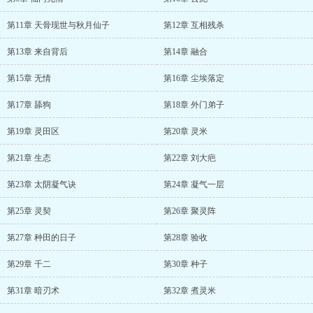
第11章 天骨现世与秋月仙子
第12章 互相残杀
第13章 来自背后
第14章 融合
第15章 无情
第16章 尘埃落定
第17章 舔狗
第18章 外门弟子
第19章 灵田区
第20章 灵米
第21章 生态
第22章 刘大疤
第23章 太阴凝气诀
第24章 凝气一层
第25章 灵契
第26章 聚灵阵
第27章 种田的日子
第28章 验收
第29章 千二
第30章 种子
第31章 暗刃术
第32章 煮灵米