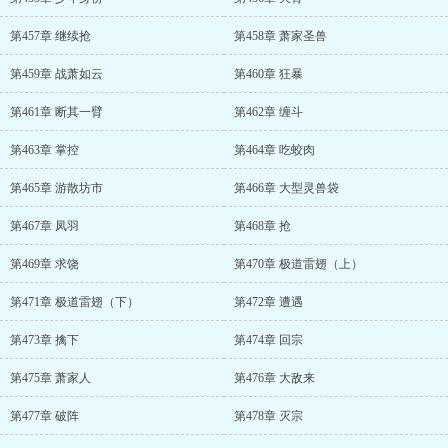
第457章 继续抢
第458章 萧家圣兽
第459章 战萧如云
第460章 狂暴
第461章 断其一臂
第462章 缠斗
第463章 掌控
第464章 吃蛟肉
第465章 游散坊市
第466章 大型灵兽袋
第467章 凤羽
第468章 抢
第469章 求饶
第470章 极道雷翅（上）
第471章 极道雷翅（下）
第472章 遭遇
第473章 擒下
第474章 回宗
第475章 萧家人
第476章 大敌来
第477章 破阵
第478章 灭宗