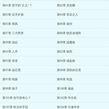
第81章 坚守的‘正义\’？
第82章 杀贺阙
第83章 后天炉鼎
第84章 背后之人
第85章 闻风
第86章 操控
第87章 三大阵营
第88章 锁灵迷魂阵
第89章 战起
第90章 战魔猿
第91章 人丹
第92章 猿死
第93章 突变
第94章 魂血散
第95章 战石荒
第96章 震惊的石荒
第97章 绝路
第98章 死战
第99章 疯子
第100章 魂血
第101章 你可曾有心？
第102章 夺生机
第103章 秋月的手段
第104章 分魂夺舍