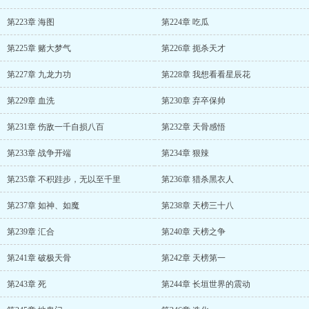
第223章 海图
第224章 吃瓜
第225章 赌大梦气
第226章 扼杀天才
第227章 九龙力功
第228章 我想看看星辰花
第229章 血洗
第230章 弃卒保帅
第231章 伤敌一千自损八百
第232章 天骨感悟
第233章 战争开端
第234章 狠辣
第235章 不积跬步，无以至千里
第236章 猎杀黑衣人
第237章 如神、如魔
第238章 天榜三十八
第239章 汇合
第240章 天榜之争
第241章 破极天骨
第242章 天榜第一
第243章 死
第244章 长垣世界的震动