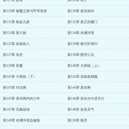
第127章 血食
第128章 离开
第129章 修魔之路与甲等资质
第130章 真传候补
第131章 炼血九脉
第132章 真正的魔门
第133章 第六脉
第134章 赤渊河母
第135章 各脉抢人
第136章 修灭炉鼎印
第137章 杀意
第138章 图穷匕见
第139章 吞魔
第140章 大师姐（上）
第141章 大师姐（下）
第142章 送炼血精髓
第143章 功法阁
第144章 真传阁
第145章 真传阁内的少年
第146章 造化功兮逆天行
第147章 无极战场
第148章 改造灵气
第149章 赤渊河母边修炼
第150章 炼丹