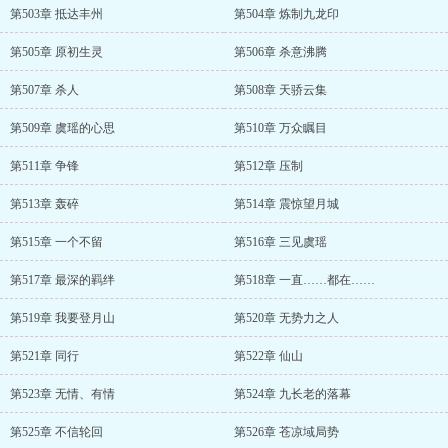
第503章 抵达丰州
第504章 炼制九龙印
第505章 原初生灵
第506章 杀意沸腾
第507章 杀人
第508章 天骄云集
第509章 虞瑶的心思
第510章 万众瞩目
第511章 争锋
第512章 压制
第513章 轰碎
第514章 震惊望月城
第515章 一个不留
第516章 三见虞瑶
第517章 最深的羁绊
第518章 一直……都在……
第519章 我要登月山
第520章 无势力之人
第521章 同行
第522章 仙山
第523章 无情、有情
第524章 九长老的落幕
第525章 不信轮回
第526章 苍凉域局势