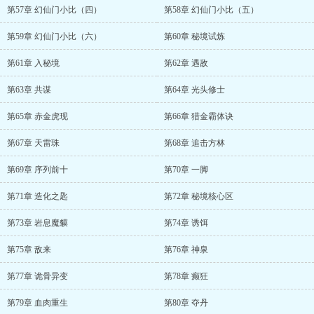
第57章 幻仙门小比（四）
第58章 幻仙门小比（五）
第59章 幻仙门小比（六）
第60章 秘境试炼
第61章 入秘境
第62章 遇敌
第63章 共谋
第64章 光头修士
第65章 赤金虎现
第66章 猎金霸体诀
第67章 天雷珠
第68章 追击方林
第69章 序列前十
第70章 一脚
第71章 造化之匙
第72章 秘境核心区
第73章 岩息魔貘
第74章 诱饵
第75章 敌来
第76章 神泉
第77章 诡骨异变
第78章 癫狂
第79章 血肉重生
第80章 夺丹