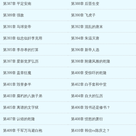
第387章 平定安南
第388章 后晋生变
第389章 强敌
第390章 飞虎子
第391章 马球皇帝
第392章 混乱的唐末
第393章 似忠似奸李克用
第394章 朱温灭唐
第395章 李存孝的打算
第396章 新帝人选
第397章 爱新觉罗弘历
第398章 附庸风雅的乾隆
第399章 盖章狂魔
第400章 受惊吓的乾隆
第401章 毁誉参半
第402章 白手套和中堂
第403章 腐朽的八旗子弟
第404章 自大的弘历
第405章 离谱的文字狱
第406章 毁书还是修书？
第407章 认错的乾隆
第408章 愤怒的萧衍
第409章 千军万马避白袍
第410章 韩信vs陈庆之？