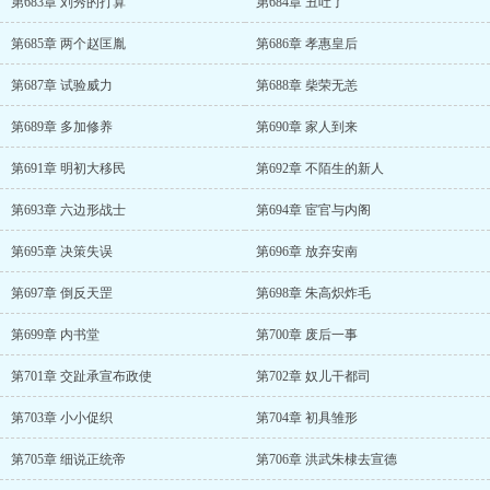
第683章 刘秀的打算
第684章 丑吐了
第685章 两个赵匡胤
第686章 孝惠皇后
第687章 试验威力
第688章 柴荣无恙
第689章 多加修养
第690章 家人到来
第691章 明初大移民
第692章 不陌生的新人
第693章 六边形战士
第694章 宦官与内阁
第695章 决策失误
第696章 放弃安南
第697章 倒反天罡
第698章 朱高炽炸毛
第699章 内书堂
第700章 废后一事
第701章 交趾承宣布政使
第702章 奴儿干都司
第703章 小小促织
第704章 初具雏形
第705章 细说正统帝
第706章 洪武朱棣去宣德