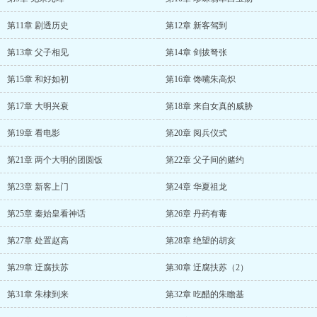
第11章 剧透历史
第12章 新客驾到
第13章 父子相见
第14章 剑拔弩张
第15章 和好如初
第16章 馋嘴朱高炽
第17章 大明兴衰
第18章 来自女真的威胁
第19章 看电影
第20章 阅兵仪式
第21章 两个大明的团圆饭
第22章 父子间的赌约
第23章 新客上门
第24章 华夏祖龙
第25章 秦始皇看神话
第26章 丹药有毒
第27章 处置赵高
第28章 绝望的胡亥
第29章 迂腐扶苏
第30章 迂腐扶苏（2）
第31章 朱棣到来
第32章 吃醋的朱瞻基