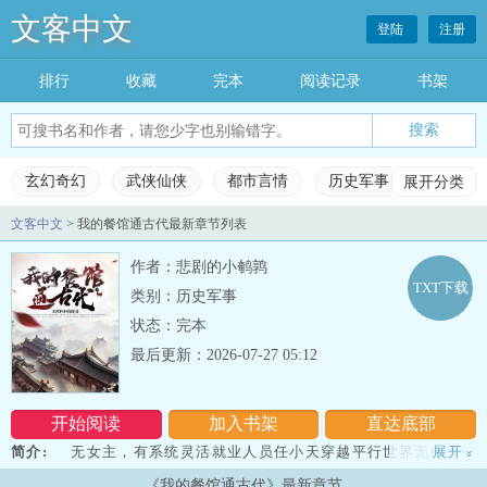
文客中文
登陆
注册
排行
收藏
完本
阅读记录
书架
玄幻奇幻
武侠仙侠
都市言情
历史军事
展开分类
科幻灵
文客中文
> 我的餐馆通古代最新章节列表
玄幻奇幻
武侠仙侠
都市言情
历史军事
作者：悲剧的小鹌鹑
科幻灵异
网游竞技
女生频道
完本小说
TXT下载
类别：历史军事
状态：完本
排行榜
收藏榜单
永久书架
阅读记录
最后更新：2026-07-27 05:12
开始阅读
加入书架
直达底部
简介:
无女主，有系统灵活就业人员任小天穿越平行世界无良系统
展开
»
强行绑定任小天被迫在自家小院内接待各朝代的皇帝们他们之间又会
《我的餐馆通古代》最新章节