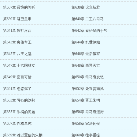
第637章 震惊的郭昕
第638章 议立新君
第639章 哑巴皇帝
第640章 二王八司马
第641章 攻打河西
第642章 秦始皇的手气
第643章 痴傻帝王
第644章 乱世伊始
第645章 八王之乱
第646章 最后赢家
第647章 十六国林立
第648章 西晋灭亡
第649章 面目可憎
第650章 司马衷发怒
第651章 忽悠瘸了
第652章 处置贾南风
第653章 亏心的刘邦
第654章 晋王朱棡
第655章 朱棡的问题
第656章 司马衷逛街
第657章 性格单纯
第658章 家法伺候
第659章 难以置信的朱棡
第660章 往事重提