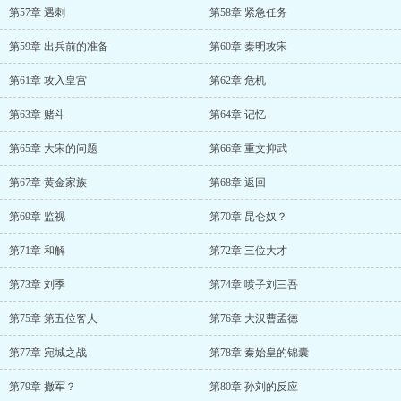
第57章 遇刺
第58章 紧急任务
第59章 出兵前的准备
第60章 秦明攻宋
第61章 攻入皇宫
第62章 危机
第63章 赌斗
第64章 记忆
第65章 大宋的问题
第66章 重文抑武
第67章 黄金家族
第68章 返回
第69章 监视
第70章 昆仑奴？
第71章 和解
第72章 三位大才
第73章 刘季
第74章 喷子刘三吾
第75章 第五位客人
第76章 大汉曹孟德
第77章 宛城之战
第78章 秦始皇的锦囊
第79章 撤军？
第80章 孙刘的反应