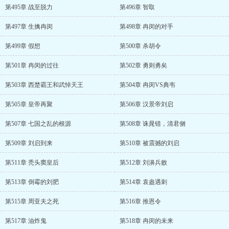
第495章 战至脱力
第496章 智取
第497章 生擒冉闵
第498章 冉闵的对手
第499章 假想
第500章 杀胡令
第501章 冉闵的过往
第502章 勇则勇矣
第503章 西楚霸王和武悼天王
第504章 冉闵VS典韦
第505章 皇帝再聚
第506章 汉景帝刘启
第507章 七国之乱的根源
第508章 诛晁错，清君侧
第509章 刘启到来
第510章 被震撼的刘启
第511章 秃头窦皇后
第512章 刘濞兵败
第513章 倒霉的刘肥
第514章 袁盎遇刺
第515章 周亚夫之死
第516章 推恩令
第517章 油炸鬼
第518章 冉闵的未来