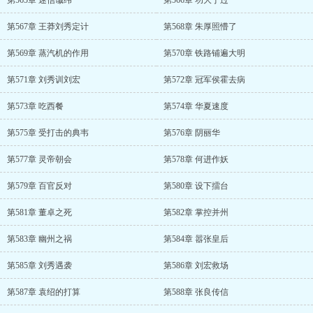
第565章 迷信谶纬
第566章 功大于过
第567章 王莽刘秀定计
第568章 朱厚照懵了
第569章 蒸汽机的作用
第570章 铁路铺遍大明
第571章 刘秀训刘宏
第572章 冠军侯霍去病
第573章 吃西餐
第574章 华夏速度
第575章 受打击的典韦
第576章 阴丽华
第577章 灵帝朝会
第578章 何进作妖
第579章 百官反对
第580章 设下擂台
第581章 董卓之死
第582章 掌控并州
第583章 幽州之祸
第584章 嚣张皇后
第585章 刘秀遇袭
第586章 刘宏救场
第587章 袁绍的打算
第588章 张良传信