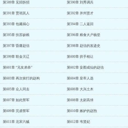
第589章 见招拆招
第590章 刘秀调兵
第591章 贾诩其人
第592章 并州贤才
第593章 包藏祸心
第594章 二人返回
第595章 扶苏缺粮
第596章 粮食大户杨坚
第597章 昏庸赵佶
第598章 赵佶的发迹史
第599章 联金灭辽
第600章 拱手相让
第601章 “兄友弟恭”
第602章 妄图成仙的赵佶
第603章 再次挨打的赵构
第604章 皇帝人选
第605章 众人同去
第606章 大兴土木
第607章 如此禁军
第608章 太尉高俅
第609章 完虐禁军
第610章 嫉妒的赵煦
第611章 北宋六贼
第612章 韦贤妃