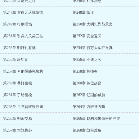
第245章 诸葛亮定计
第246章 打探消息
第247章 贪得无厌魏藻德
第248章 阳谋
第249章 行刑现场
第250章 大明忠烈范景文
第251章 引兵入关吴三桂
第252章 安全返回
第253章 明奸孔有德
第254章 百万大军征女真
第255章 庆功宴
第256章 不速之客
第257章 卑躬屈膝完颜构
第258章 莫须有
第259章 暴打秦桧
第260章 传位赵昚
第261章 了结秦桧
第262章 辽国的威胁
第263章 岳飞智破铁浮屠
第264章 西班牙方阵
第265章 明宋交易
第266章 赵构和朱由检的冲突
第267章 大战将起
第268章 战前准备