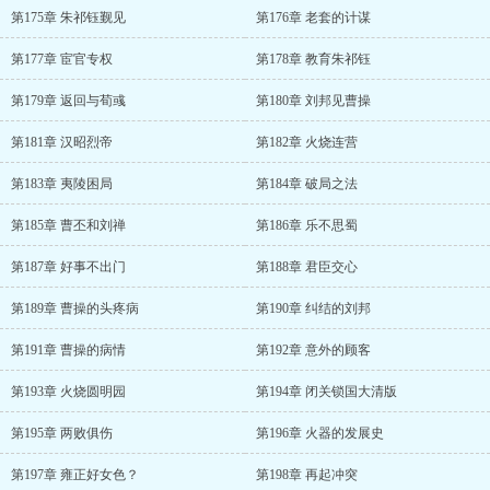
第175章 朱祁钰觐见
第176章 老套的计谋
第177章 宦官专权
第178章 教育朱祁钰
第179章 返回与荀彧
第180章 刘邦见曹操
第181章 汉昭烈帝
第182章 火烧连营
第183章 夷陵困局
第184章 破局之法
第185章 曹丕和刘禅
第186章 乐不思蜀
第187章 好事不出门
第188章 君臣交心
第189章 曹操的头疼病
第190章 纠结的刘邦
第191章 曹操的病情
第192章 意外的顾客
第193章 火烧圆明园
第194章 闭关锁国大清版
第195章 两败俱伤
第196章 火器的发展史
第197章 雍正好女色？
第198章 再起冲突