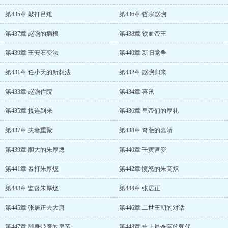
第435章 敲打吕雉
第436章 哲宗赵煦
第437章 赵煦的病根
第438章 铁血帝王
第439章 王安石变法
第440章 新旧党争
第431章 任小天的新想法
第432章 赵煦归来
第433章 赵煦住院
第434章 喜讯
第435章 接连到来
第436章 皇帝们的厚礼
第437章 夫妻重聚
第438章 奇葩的嘉靖
第439章 胆大的朱厚熜
第440章 壬寅宫变
第441章 暴打朱厚熜
第442章 愤怒的朱高炽
第443章 监督朱厚熜
第444章 张居正
第445章 张居正去大唐
第446章 二世王朝的对话
第447章 随身带鹰的皇帝
第448章 史上最奇葩的朝代