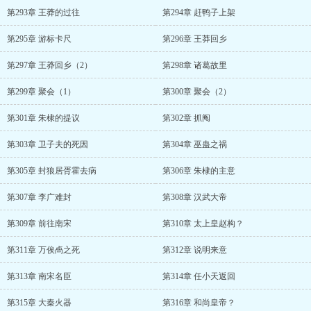
第293章 王莽的过往
第294章 赶鸭子上架
第295章 游标卡尺
第296章 王莽回乡
第297章 王莽回乡（2）
第298章 诸葛故里
第299章 聚会（1）
第300章 聚会（2）
第301章 朱棣的提议
第302章 抓阄
第303章 卫子夫的死因
第304章 巫蛊之祸
第305章 封狼居胥霍去病
第306章 朱棣的主意
第307章 李广难封
第308章 汉武大帝
第309章 前往南宋
第310章 太上皇赵构？
第311章 万俟卨之死
第312章 说明来意
第313章 南宋名臣
第314章 任小天返回
第315章 大秦火器
第316章 和尚皇帝？