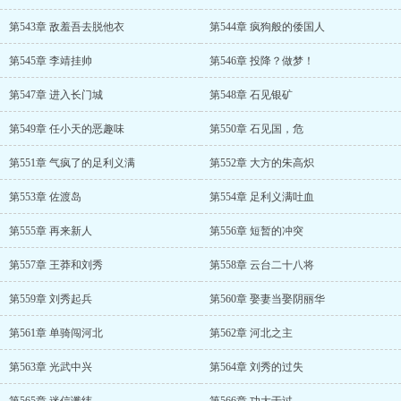
第543章 敌羞吾去脱他衣
第544章 疯狗般的倭国人
第545章 李靖挂帅
第546章 投降？做梦！
第547章 进入长门城
第548章 石见银矿
第549章 任小天的恶趣味
第550章 石见国，危
第551章 气疯了的足利义满
第552章 大方的朱高炽
第553章 佐渡岛
第554章 足利义满吐血
第555章 再来新人
第556章 短暂的冲突
第557章 王莽和刘秀
第558章 云台二十八将
第559章 刘秀起兵
第560章 娶妻当娶阴丽华
第561章 单骑闯河北
第562章 河北之主
第563章 光武中兴
第564章 刘秀的过失