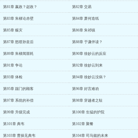
第81章 嬴政？赵政？
第82章 交易
第83章 朱棣论赤壁
第84章 萧何造纸
第85章 赈灾
第86章 朱祁镇
第87章 怒喷孙皇后
第88章 于谦伴读？
第89章 朱棣闻噩耗
第90章 徐妙云的反应
第91章 争论
第92章 徐妙云到来
第93章 体检
第94章 徐妙云没病？
第95章 踹门的顾客
第96章 好言难劝
第97章 系统的补偿
第98章 穿越者之耻
第99章 升级完成
第100章 生猛的护院
第101章 典韦
第102章 聚餐
第103章 曹操见典韦
第104章 司马懿的未来