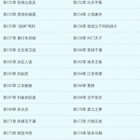
第151章 安禄山造反
第152章 出兵平叛
第153章 度使的难题
第154章 土地兼并
第155章 “战神”驾到
第156章 曾祖父子间的战斗
第157章 暴打朱祁镇
第158章 叫门天子
第159章 北京保卫战
第160章 英雄于谦
第161章 决定人选
第162章 诛杀王振
第163章 刘如意
第164章 江东突袭
第165章 江东惨败
第166章 重挫
第167章 刘备的踪迹
第168章 北平皇宫
第169章 孙太后
第170章 废立之事
第171章 朱棣见于谦
第172章 六朝元老
第173章 朝堂冲突
第174章 斩杀马顺