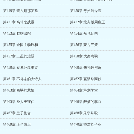
第449章 普六茹那罗延
第450章 毒妇陆令萱
第451章 高玮之残暴
第452章 北齐版周幽王
第453章 赵煦出院
第454章 岳飞到来
第455章 金国主动议和
第456章 蒙古三策
第457章 二圣的难题
第458章 大秦商鞅
第459章 秦孝公嬴渠梁
第460章 朱祁钰挖角
第461章 不得志的大诗人
第462章 嬴驷杀商鞅
第463章 商鞅的悲情
第464章 筹划学堂
第465章 圣人王守仁
第466章 醉酒的李白
第467章 皇子集合
第468章 朱李斗殴
第469章 正当防卫
第470章 昏君刘子业