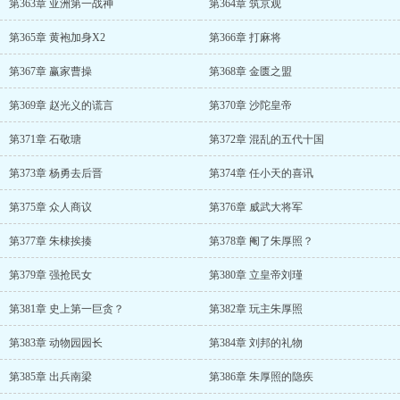
第363章 亚洲第一战神
第364章 筑京观
第365章 黄袍加身X2
第366章 打麻将
第367章 赢家曹操
第368章 金匮之盟
第369章 赵光义的谎言
第370章 沙陀皇帝
第371章 石敬瑭
第372章 混乱的五代十国
第373章 杨勇去后晋
第374章 任小天的喜讯
第375章 众人商议
第376章 威武大将军
第377章 朱棣挨揍
第378章 阉了朱厚照？
第379章 强抢民女
第380章 立皇帝刘瑾
第381章 史上第一巨贪？
第382章 玩主朱厚照
第383章 动物园园长
第384章 刘邦的礼物
第385章 出兵南梁
第386章 朱厚照的隐疾