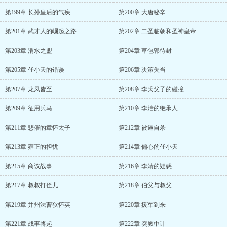
第199章 长孙皇后的气疾
第200章 大唐秘辛
第201章 武才人的崛起之路
第202章 二圣临朝和圣神皇帝
第203章 渭水之盟
第204章 草包郭待封
第205章 任小天的错误
第206章 决策失当
第207章 龙凤皆至
第208章 李氏父子的碰撞
第209章 征用兵马
第210章 李治的继承人
第211章 悲催的章怀太子
第212章 被逼自杀
第213章 雍正的担忧
第214章 偏心的任小天
第215章 商议战事
第216章 李靖的疑惑
第217章 叔叔打侄儿
第218章 伯父与叔父
第219章 并州法曹狄怀英
第220章 援军到来
第221章 战事将起
第222章 突厥中计