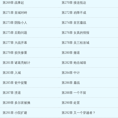
第269章 战事起
第270章 接连抵达
第271章 皇城对峙
第272章 劝降不成
第273章 阴险小人
第274章 皇宫鏖战
第275章 后勤问题
第276章 女真的情报
第277章 大战开幕
第278章 吴三桂攻城
第279章 损失惨重
第280章 撤退
第281章 诸葛亮献计
第282章 炮击城墙
第283章 入城
第284章 中计
第285章 瓮中捉鳖
第286章 鏖战
第287章 溃退
第288章 一个不留
第289章 多尔衮被擒
第290章 处置
第291章 小院扩建
第292章 又一个穿越者？