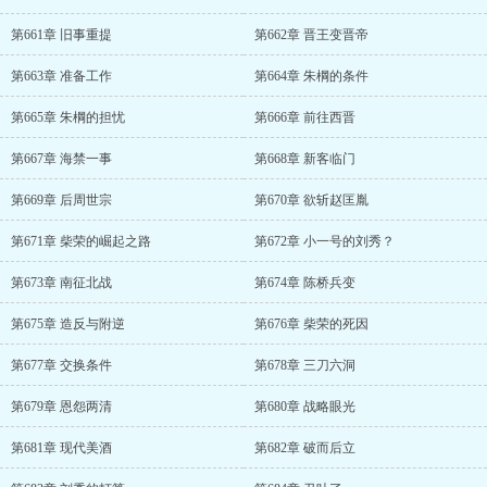
第661章 旧事重提
第662章 晋王变晋帝
第663章 准备工作
第664章 朱棡的条件
第665章 朱棡的担忧
第666章 前往西晋
第667章 海禁一事
第668章 新客临门
第669章 后周世宗
第670章 欲斩赵匡胤
第671章 柴荣的崛起之路
第672章 小一号的刘秀？
第673章 南征北战
第674章 陈桥兵变
第675章 造反与附逆
第676章 柴荣的死因
第677章 交换条件
第678章 三刀六洞
第679章 恩怨两清
第680章 战略眼光
第681章 现代美酒
第682章 破而后立