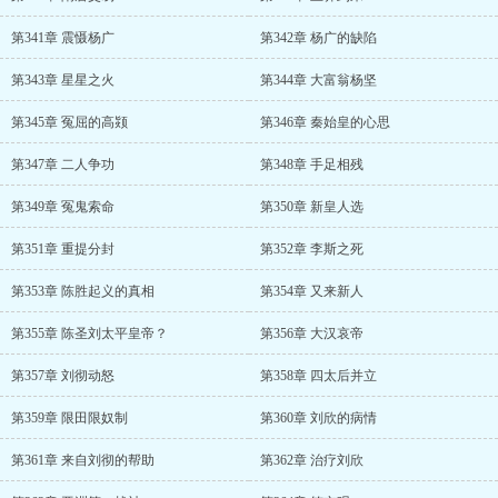
第341章 震慑杨广
第342章 杨广的缺陷
第343章 星星之火
第344章 大富翁杨坚
第345章 冤屈的高颎
第346章 秦始皇的心思
第347章 二人争功
第348章 手足相残
第349章 冤鬼索命
第350章 新皇人选
第351章 重提分封
第352章 李斯之死
第353章 陈胜起义的真相
第354章 又来新人
第355章 陈圣刘太平皇帝？
第356章 大汉哀帝
第357章 刘彻动怒
第358章 四太后并立
第359章 限田限奴制
第360章 刘欣的病情
第361章 来自刘彻的帮助
第362章 治疗刘欣