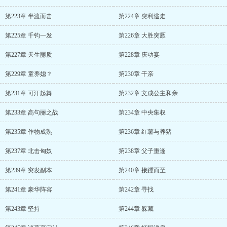
第223章 半渡而击
第224章 突利逃走
第225章 千钧一发
第226章 大胜突厥
第227章 天生丽质
第228章 庆功宴
第229章 童养媳？
第230章 干亲
第231章 可汗起舞
第232章 文成公主和亲
第233章 高句丽之战
第234章 中央集权
第235章 作物成熟
第236章 红薯与养猪
第237章 北击匈奴
第238章 父子重逢
第239章 突发副本
第240章 接踵而至
第241章 豪华阵容
第242章 寻找
第243章 坚持
第244章 躲藏