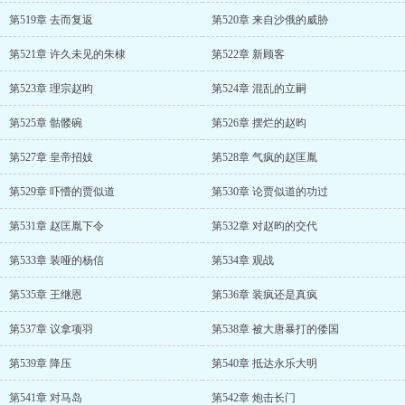
第519章 去而复返
第520章 来自沙俄的威胁
第521章 许久未见的朱棣
第522章 新顾客
第523章 理宗赵昀
第524章 混乱的立嗣
第525章 骷髅碗
第526章 摆烂的赵昀
第527章 皇帝招妓
第528章 气疯的赵匡胤
第529章 吓懵的贾似道
第530章 论贾似道的功过
第531章 赵匡胤下令
第532章 对赵昀的交代
第533章 装哑的杨信
第534章 观战
第535章 王继恩
第536章 装疯还是真疯
第537章 议拿项羽
第538章 被大唐暴打的倭国
第539章 降压
第540章 抵达永乐大明
第541章 对马岛
第542章 炮击长门