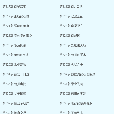
第317章 南梁武帝
第318章 南北乱世
第319章 萧衍的心思
第320章 侯景之乱
第321章 昏聩的萧衍
第322章 南梁灭亡
第323章 秦始皇的谋划
第324章 南越国
第325章 饭后闲谈
第326章 刘彻去大明
第327章 狼狈的刘彻
第328章 曹操的手术
第329章 乘坐高铁
第330章 火锅之争
第331章 故宫一日游
第332章 赵匡胤的心理阴影
第333章 曹操出院
第334章 乘坐飞机
第335章 父子团聚
第336章 恐惧的李渊
第337章 隋炀帝杨广
第338章 善妒的独孤伽罗
第339章 隋唐交易
第340章 王莽到来