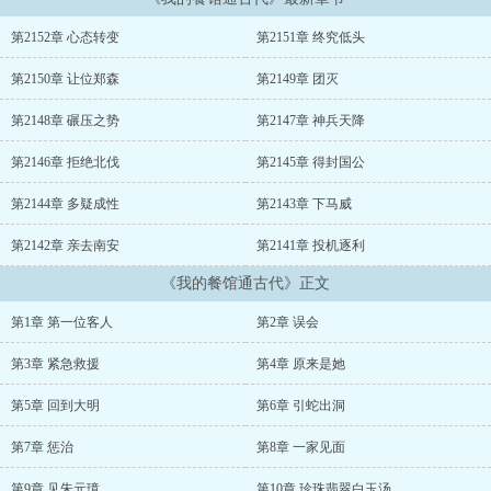
发生什么有趣的故事呢？（本文为历史向娱乐文，或许会有些偏离正
史，还请各位看官老爷们不要计较，开心就好）...
第2152章 心态转变
第2151章 终究低头
...
第2150章 让位郑森
第2149章 团灭
第2148章 碾压之势
第2147章 神兵天降
第2146章 拒绝北伐
第2145章 得封国公
第2144章 多疑成性
第2143章 下马威
第2142章 亲去南安
第2141章 投机逐利
《我的餐馆通古代》正文
第1章 第一位客人
第2章 误会
第3章 紧急救援
第4章 原来是她
第5章 回到大明
第6章 引蛇出洞
第7章 惩治
第8章 一家见面
第9章 见朱元璋
第10章 珍珠翡翠白玉汤