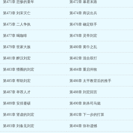
第471章 悲惨的童年
第472章 暴君末路
第473章 刘宋灭亡
第474章 商议出兵
第475章 二人争执
第476章 确定联手
第477章 喝咖啡
第478章 灵帝刘宏
第479章 世家大族
第480章 黄巾之乱
第481章 醉汉刘宏
第482章 混合双打
第483章 懵圈的刘宏
第484章 重启州牧
第485章 帮助刘宏
第486章 太平教背后的推手
第487章 举荐人才
第488章 刘宏回宫
第489章 安排蹇硕
第490章 刺杀司马懿
第491章 肾虚的刘宏
第492章 下一步的打算
第493章 刘备见刘宏
第494章 弥补遗憾