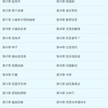
第33章 延寿丹
第34章 电视剧
第35章 两个朱棣
第36章 道衍和尚
第37章 大秦和大明的碰撞
第38章 教育扶苏
第39章 大秦的未来
第40章 无辜的解缙
第41章 造纸术
第42章 扶苏参军？
第43章 种子
第44章 出发现代
第45章 秦始皇痊愈
第46章 游乐场风波
第47章 蛮横姑娘
第48章 问题解决
第49章 打赌
第50章 冲突
第51章 高粱河车神
第52章 赵匡胤离去
第53章 晋朝的黑暗
第54章 分种子
第55章 嬴政回秦
第56章 求贤令和通缉令