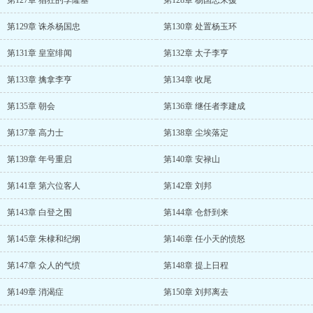
第127章 猖狂的李隆基
第128章 杨国忠来援
第129章 诛杀杨国忠
第130章 处置杨玉环
第131章 皇室绯闻
第132章 太子李亨
第133章 擒拿李亨
第134章 收尾
第135章 朝会
第136章 继任者李建成
第137章 高力士
第138章 尘埃落定
第139章 年号重启
第140章 安禄山
第141章 第六位客人
第142章 刘邦
第143章 白登之围
第144章 仓舒到来
第145章 朱棣和纪纲
第146章 任小天的愤怒
第147章 众人的气愤
第148章 提上日程
第149章 消渴症
第150章 刘邦离去