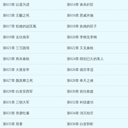
第613章 以退为进
第614章 诛杀奸臣
第615章 王黼之死
第616章 恩威并施
第617章 犯难的赵匡胤
第618章 执拗的臣子
第619章 去往南宋
第620章 李纲见李纲
第621章 三冗困境
第622章 又见秦桧
第623章 再杀秦桧
第624章 阔别已久的客人
第625章 大唐皇帝
第626章 德宗李适
第627章 颜真卿之死
第628章 奉天之难
第629章 白发安西军
第630章 前往救援
第631章 三朝大军
第632章 科技建功
第633章 突袭吐蕃
第634章 消灭殆尽
第635章 焉耆
第636章 白发郭昕